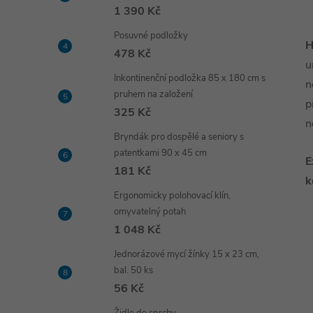
1 390 Kč
Posuvné podložky
H
478 Kč
u
Inkontinenční podložka 85 x 180 cm s
n
pruhem na založení
p
325 Kč
n
Bryndák pro dospělé a seniory s
patentkami 90 x 45 cm
E
181 Kč
k
Ergonomicky polohovací klín,
omyvatelný potah
1 048 Kč
Jednorázové mycí žínky 15 x 23 cm,
bal. 50 ks
56 Kč