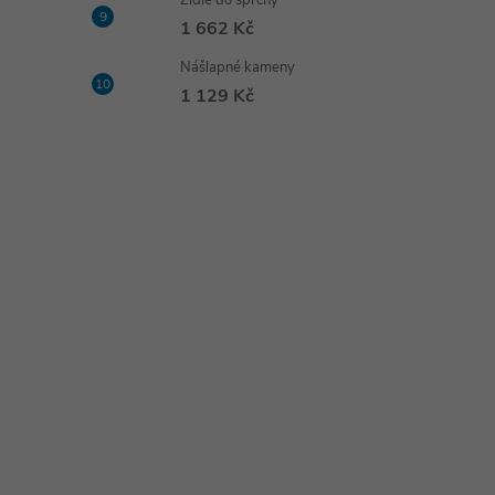
Židle do sprchy
1 662 Kč
Nášlapné kameny
1 129 Kč