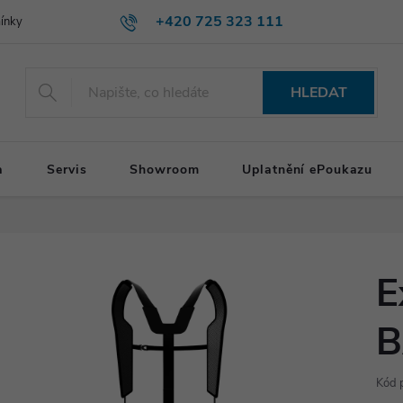
+420 725 323 111
ínky
HLEDAT
a
Servis
Showroom
Uplatnění ePoukazu
E
B
Kód 