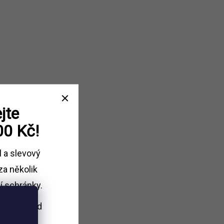
jte
00 Kč!
l a slevový
za několik
í schránky.
i nákupu
nad
Kč.