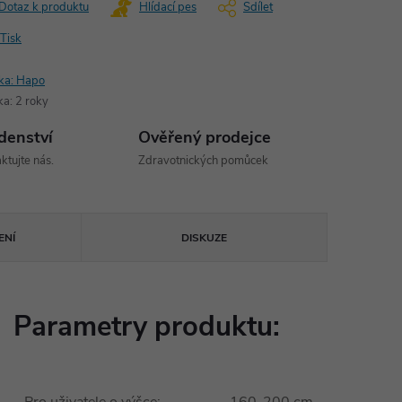
Dotaz k produktu
Hlídací pes
Sdílet
Tisk
ka:
Hapo
ka
:
2 roky
denství
Ověřený prodejce
ktujte nás.
Zdravotnických pomůcek
ENÍ
DISKUZE
Parametry produktu: