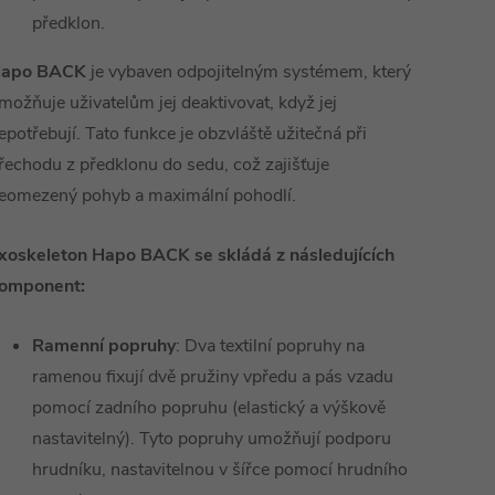
předklon.
apo BACK
je vybaven odpojitelným systémem, který
možňuje uživatelům jej deaktivovat, když jej
epotřebují. Tato funkce je obzvláště užitečná při
řechodu z předklonu do sedu, což zajišťuje
eomezený pohyb a maximální pohodlí.
xoskeleton
H
apo
BACK se skládá z následujících
omponent:
Ramenní popruhy
: Dv
a
textilní
popruhy
na
ramenou
fixují dvě pružiny vpředu a pás vzadu
pomocí zadního popruhu (elastický a výškově
nastavitelný). Tyto
popruhy
umožňují podporu
hrudníku, nastavitelnou v šířce pomocí hrudního