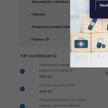
Zdravotnický a lékařský nábytek
Nast
Výprodej
Anatomické modely lidského těla
Hrazeno ZP
TOP 10 PRODUKTŮ
Antidekubitní matrace s
kompresorem Piuma UP
E
990 Kč
Chodítko pro seniory Clik
999 Kč
Evakuační podložka EVS s dvěma
popruhy a plastovou přezkou