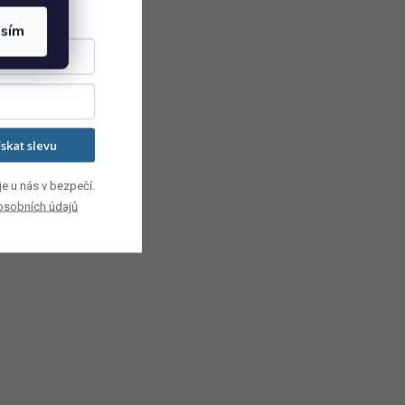
asím
ískat slevu
e u nás v bezpečí.
osobních údajů