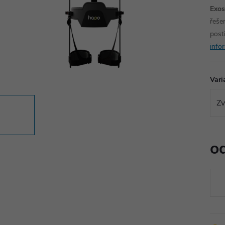
Exos
řeše
post
info
Vari
o
Měr
cena