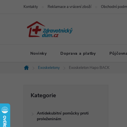
Přejít
Kontakty
Reklamace a vrácení zboží
Obchodní podm
na
obsah
Novinky
Doprava a platby
Půjčovn
Exoskeletony
Exoskeleton Hapo BACK
Domů
P
Přeskočit
Kategorie
kategorie
o
Antidekubitní pomůcky proti
s
proleženinám