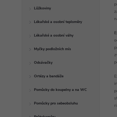
p
Lůžkoviny
z
n
Lékařské a osobní teploměry
E
Lékařské a osobní váhy
o
p
Myčky podložních mís
z
p
Odsávačky
E
Ortézy a bandáže
i
Pomůcky do koupelny a na WC
p
s
Pomůcky pro sebeobsluhu
r
Průtokoměry