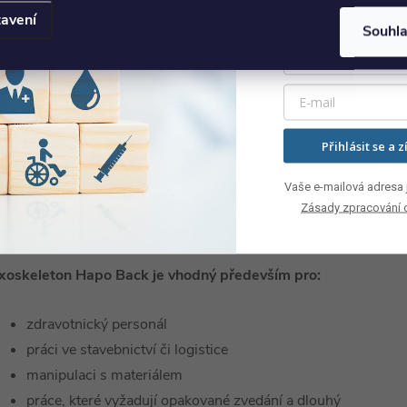
avení
Souhl
Přihlásit se a z
Vaše e-mailová adresa j
Zásady zpracování 
xoskeleton Hapo Back je vhodný především pro:
zdravotnický personál
práci ve stavebnictví či logistice
manipulaci s materiálem
práce, které vyžadují opakované zvedání a dlouhý