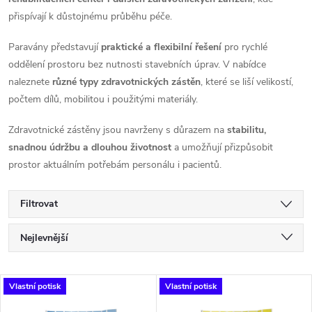
přispívají k důstojnému průběhu péče.
Paravány představují
praktické a flexibilní řešení
pro rychlé
oddělení prostoru bez nutnosti stavebních úprav. V nabídce
naleznete
různé typy zdravotnických zástěn
, které se liší velikostí,
počtem dílů, mobilitou i použitými materiály.
Zdravotnické zástěny jsou navrženy s důrazem na
stabilitu,
snadnou údržbu a dlouhou životnost
a umožňují přizpůsobit
prostor aktuálním potřebám personálu i pacientů.
Filtrovat
Ř
Nejlevnější
a
Nejdražší
V
Vlastní potisk
Vlastní potisk
Nejprodávanější
z