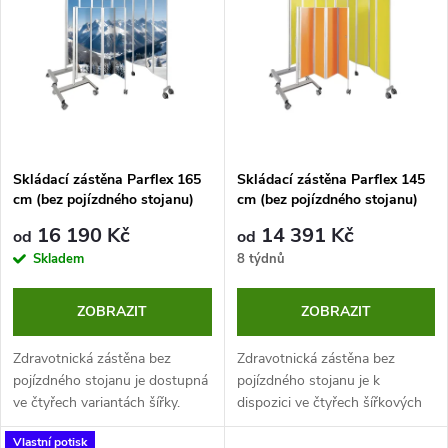
ý
Abecedně
e
p
n
i
í
s
p
Skládací zástěna Parflex 165
Skládací zástěna Parflex 145
cm (bez pojízdného stojanu)
cm (bez pojízdného stojanu)
p
r
16 190 Kč
14 391 Kč
od
od
r
Skladem
8 týdnů
o
o
ZOBRAZIT
ZOBRAZIT
d
d
Zdravotnická zástěna bez
Zdravotnická zástěna bez
u
pojízdného stojanu je dostupná
pojízdného stojanu je k
ve čtyřech variantách šířky.
dispozici ve čtyřech šířkových
u
Nabízíme i možnost vlastního
variantách, takže ji snadno
k
Vlastní potisk
potisku (motiv potisku a vše
přizpůsobíte konkrétním