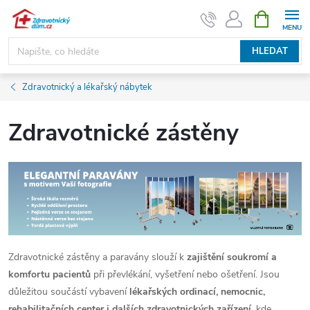
Přejít
NÁKUPNÍ
KOŠÍK
na
obsah
HLEDAT
Zdravotnický a lékařský nábytek
Zdravotnické zástěny
Zdravotnické zástěny a paravány slouží k
zajištění soukromí a
komfortu pacientů
při převlékání, vyšetření nebo ošetření. Jsou
důležitou součástí vybavení
lékařských ordinací, nemocnic,
rehabilitačních center i dalších zdravotnických zařízení
, kde