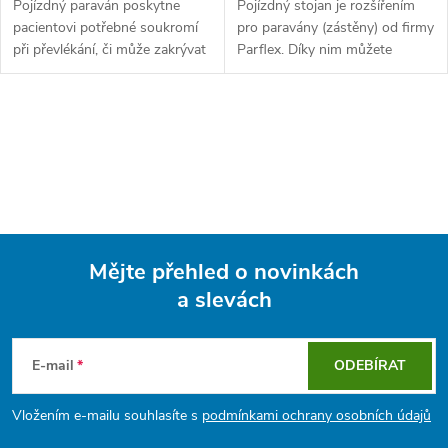
Pojízdný paraván poskytne
Pojízdný stojan je rozšířením
pacientovi potřebné soukromí
pro paravány (zástěny) od firmy
při převlékání, či může zakrývat
Parflex. Díky nim můžete
i určitou část místnosti.
paravány přesouvat z místa na
Plastové záclony jsou oddělené
místo, nemusí být přidělané ke
a omyvatelné, rám je tvořen z...
zdi. Dostupné ve 3 velikostech.
O
v
l
á
Mějte přehled o novinkách
d
a slevách
Z
a
á
c
E-mail
ODEBÍRAT
p
í
Vložením e-mailu souhlasíte s
podmínkami ochrany osobních údajů