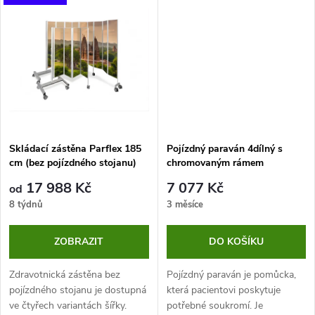
k
potřebné s vámi
prostorovým požadavkům.
t
vykomunikujeme...
Součástí nabídky je...
t
ů
ů
Skládací zástěna Parflex 185
Pojízdný paraván 4dílný s
cm (bez pojízdného stojanu)
chromovaným rámem
17 988 Kč
7 077 Kč
od
8 týdnů
3 měsíce
ZOBRAZIT
DO KOŠÍKU
Zdravotnická zástěna bez
Pojízdný paraván je pomůcka,
pojízdného stojanu je dostupná
která pacientovi poskytuje
ve čtyřech variantách šířky.
potřebné soukromí. Je