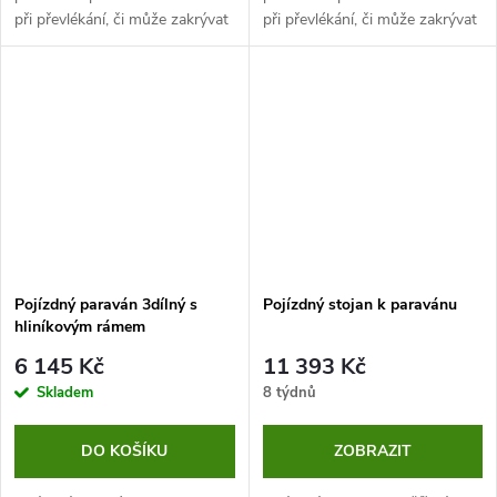
při převlékání, či může zakrývat
při převlékání, či může zakrývat
i určitou část místnosti.
i určitou část místnosti.
Plastové záclony jsou oddělené
Plastové záclony jsou oddělené
a omyvatelné, rám je tvořen z...
a omyvatelné, rám je tvořen z...
Pojízdný paraván 3dílný s
Pojízdný stojan k paravánu
hliníkovým rámem
6 145 Kč
11 393 Kč
Skladem
8 týdnů
DO KOŠÍKU
ZOBRAZIT