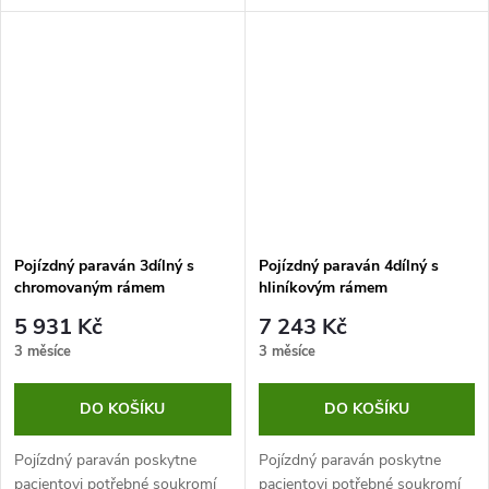
Nabízíme i možnost vlastního
zhotovený z kvalitních
potisku (motiv potisku a vše
materiálů, které mají dlouhou
potřebné s vámi
životnost a jsou nenáročné na
vykomunikujeme...
údržbu.
Pojízdný paraván 3dílný s
Pojízdný paraván 4dílný s
chromovaným rámem
hliníkovým rámem
5 931 Kč
7 243 Kč
3 měsíce
3 měsíce
DO KOŠÍKU
DO KOŠÍKU
Pojízdný paraván poskytne
Pojízdný paraván poskytne
pacientovi potřebné soukromí
pacientovi potřebné soukromí