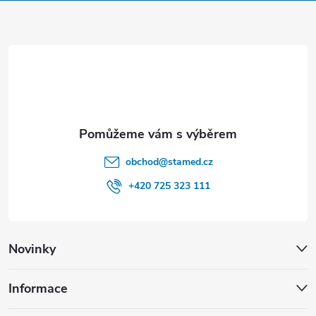
p
a
r
t
v
í
k
y
v
obchod
@
stamed.cz
ý
+420 725 323 111
p
i
Novinky
s
u
Informace