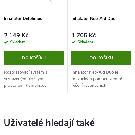
Inhalátor Delphinus
Inhalátor Neb-Aid Duo
2 149 Kč
1 705 Kč
Skladem
Skladem
DO KOŠÍKU
DO KOŠÍKU
Rozprašovací systém s
Inhalátor Neb-Aid Duo je
vestavěným úložným
praktickým pomocníkem při
prostorem. Kombinace
řešení respiračních
výkonného kompresoru a RF7
onemocnění, alergií či jiných
Dual Speed Plus činí terapii
potíží s dýchacími cestami.
pohodlnou a účinnou pro celou
O
rodinu.
v
Uživatelé hledají také
l