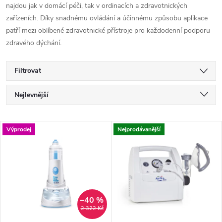
najdou jak v domácí péči, tak v ordinacích a zdravotnických
zařízeních. Díky snadnému ovládání a účinnému způsobu aplikace
patří mezi oblíbené zdravotnické přístroje pro každodenní podporu
zdravého dýchání.
Filtrovat
Ř
Nejlevnější
a
Nejdražší
V
Výprodej
Nejprodávanější
Nejprodávanější
z
ý
Abecedně
e
p
n
i
–40 %
2 322 Kč
í