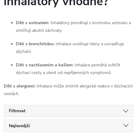
inhalátory vhodné?
Děti s astmatem:
Inhalátory pomáhají s kontrolou astmatu a
zmírňují akutní záchvaty.
Děti s bronchitidou:
Inhalace uvolňuje hleny a usnadňuje
dýchání.
Děti s nachlazením a kašlem:
Inhalace pomáhá zvlhčit
dýchací cesty a ulevit od nepříjemných symptomů.
Děti s alergiemi:
Inhalace může zmírnit alergické reakce v dýchacích
cestách.
Filtrovat
Ř
Nejlevnější