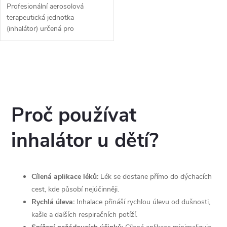
Profesionální aerosolová
terapeutická jednotka
(inhalátor) určená pro
nemocniční použití, domácí péči
a zapůjčování. Tento inhalátor je
praktický, robustní, rychlý a
O
tichý.
v
l
Proč používat
á
inhalátor u dětí?
d
a
Cílená aplikace léků:
Lék se dostane přímo do dýchacích
c
cest, kde působí nejúčinněji.
Rychlá úleva:
Inhalace přináší rychlou úlevu od dušnosti,
í
kašle a dalších respiračních potíží.