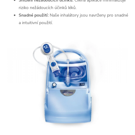
Snížení nežádoucích účinků:
Cílená aplikace minimalizuje
p
riziko nežádoucích účinků léků.
r
Snadné použití:
Naše inhalátory jsou navrženy pro snadné
a intuitivní použití.
v
k
y
v
ý
p
i
s
u