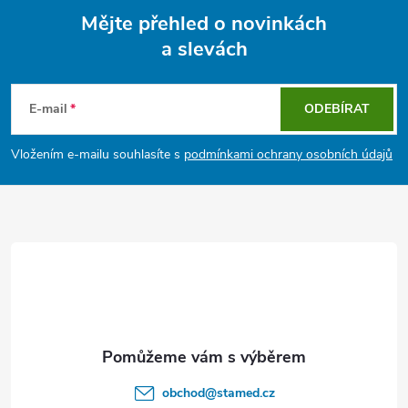
Mějte přehled o novinkách
a slevách
Z
á
E-mail
ODEBÍRAT
p
Vložením e-mailu souhlasíte s
podmínkami ochrany osobních údajů
a
t
í
obchod
@
stamed.cz