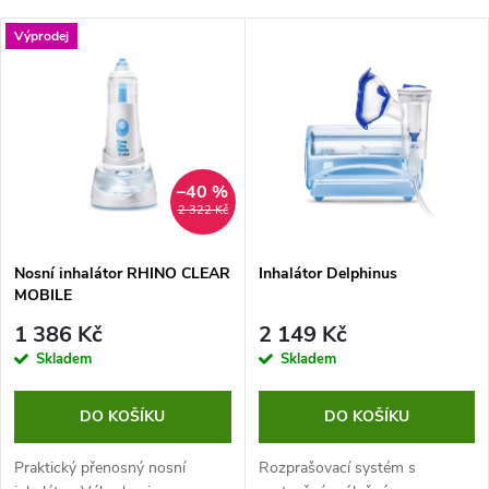
a
Nejdražší
V
Výprodej
Nejprodávanější
z
ý
Abecedně
e
p
n
i
–40 %
2 322 Kč
í
s
p
Nosní inhalátor RHINO CLEAR
Inhalátor Delphinus
MOBILE
p
r
1 386 Kč
2 149 Kč
r
Skladem
Skladem
o
o
DO KOŠÍKU
DO KOŠÍKU
d
d
Praktický přenosný nosní
Rozprašovací systém s