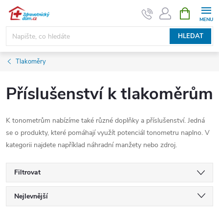
Přejít
NÁKUPNÍ
KOŠÍK
na
obsah
HLEDAT
Tlakoměry
Příslušenství k tlakoměrům
K tonometrům nabízíme také různé doplňky a příslušenství. Jedná
se o produkty, které pomáhají využít potenciál tonometru naplno. V
kategorii najdete například náhradní manžety nebo zdroj.
Filtrovat
Ř
Nejlevnější
Nejdražší