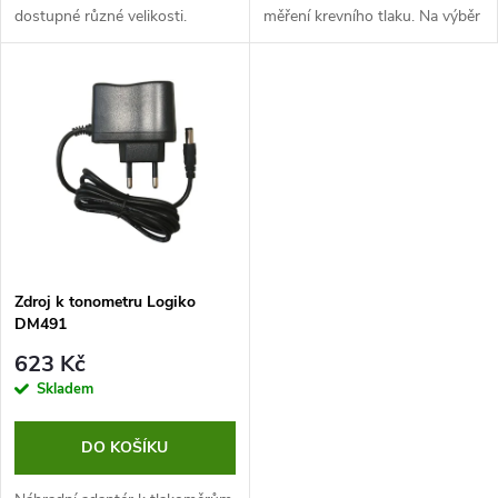
u
dostupné různé velikosti.
měření krevního tlaku. Na výběr
u
je z různých velikostí.
k
k
t
t
ů
ů
Zdroj k tonometru Logiko
DM491
623 Kč
Skladem
DO KOŠÍKU