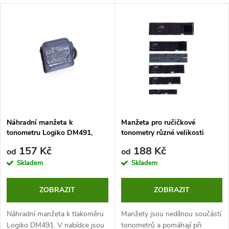
a
V
Nejprodávanější
z
ý
Abecedně
e
p
n
i
í
s
p
Náhradní manžeta k
Manžeta pro ručičkové
tonometru Logiko DM491,
tonometry různé velikosti
p
různé velikosti
r
157 Kč
188 Kč
od
od
r
Skladem
Skladem
o
o
ZOBRAZIT
ZOBRAZIT
d
d
Náhradní manžeta k tlakoměru
Manžety jsou nedílnou součástí
Logiko DM491. V nabídce jsou
tonometrů a pomáhají při