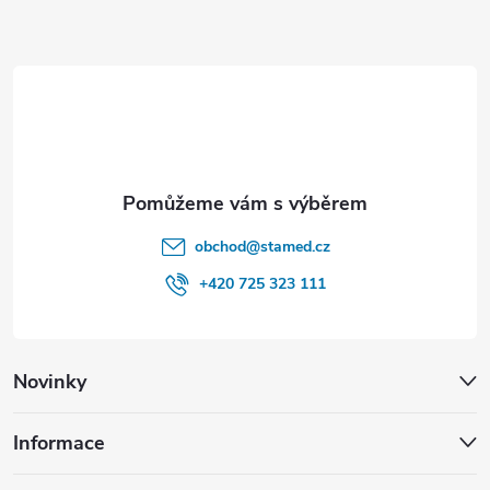
p
a
r
t
v
í
k
y
v
obchod
@
stamed.cz
ý
+420 725 323 111
p
i
Novinky
s
u
Informace