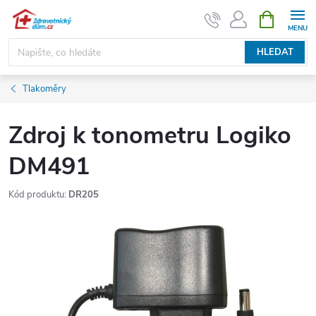
Přejít
NÁKUPNÍ
KOŠÍK
na
obsah
HLEDAT
Tlakoměry
Zdroj k tonometru Logiko
DM491
Kód produktu:
DR205