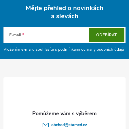
Mějte přehled o novinkách
a slevách
Z
á
E-mail
ODEBÍRAT
p
Vložením e-mailu souhlasíte s
podmínkami ochrany osobních údajů
a
t
í
obchod
@
stamed.cz