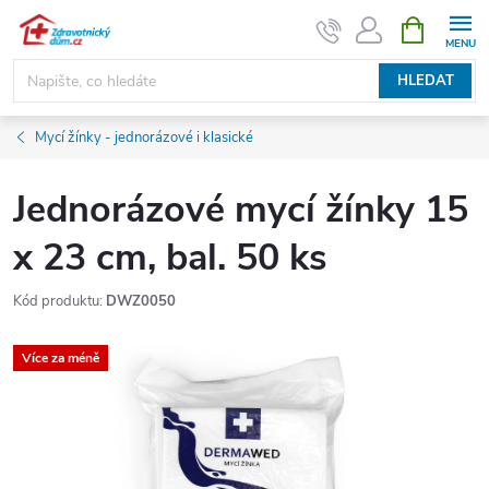
Přejít
NÁKUPNÍ
KOŠÍK
na
obsah
HLEDAT
Mycí žínky - jednorázové i klasické
Jednorázové mycí žínky 15
x 23 cm, bal. 50 ks
Kód produktu:
DWZ0050
Více za méně