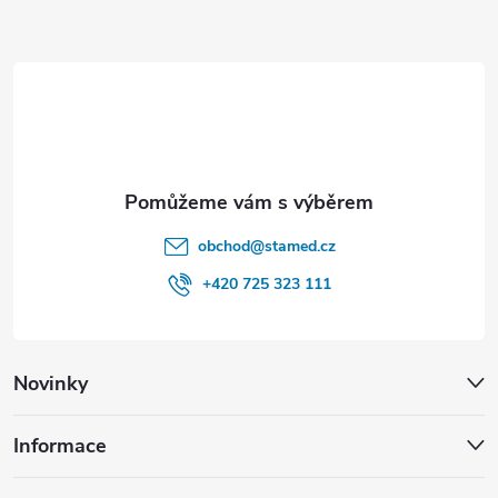
a
t
í
obchod
@
stamed.cz
+420 725 323 111
Novinky
Informace