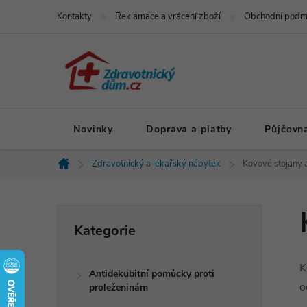
Přejít
Kontakty
Reklamace a vrácení zboží
Obchodní podm
na
obsah
Novinky
Doprava a platby
Půjčovn
Zdravotnický a lékařský nábytek
Kovové stojany 
Domů
P
Přeskočit
Kategorie
kategorie
o
K
Antidekubitní pomůcky proti
s
o
proleženinám