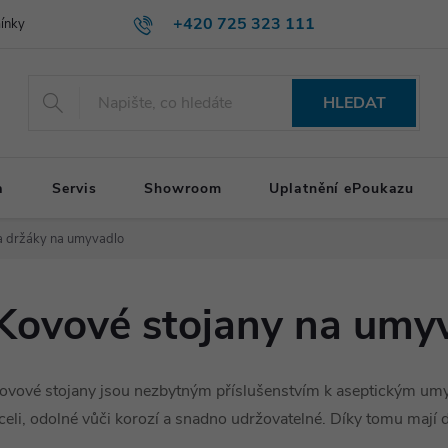
+420 725 323 111
ínky
HLEDAT
a
Servis
Showroom
Uplatnění ePoukazu
a držáky na umyvadlo
Kovové stojany na umy
ovové stojany jsou nezbytným příslušenstvím k aseptickým umy
celi, odolné vůči korozí a snadno udržovatelné. Díky tomu mají 