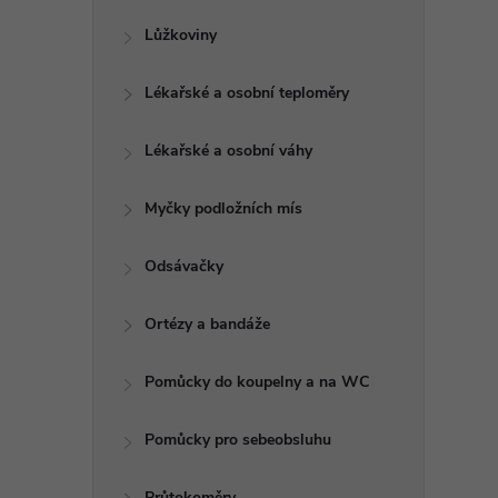
Lůžkoviny
l
Lékařské a osobní teploměry
Lékařské a osobní váhy
Myčky podložních mís
Odsávačky
í
Ortézy a bandáže
r
Pomůcky do koupelny a na WC
Pomůcky pro sebeobsluhu
Průtokoměry