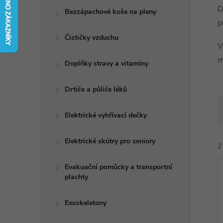
t
D
Bezzápachové koše na pleny
p
r
Čističky vzduchu
V
a
m
Doplňky stravy a vitamíny
n
Drtiče a půliče léků
n
Elektrické vyhřívací dečky
í
Elektrické skútry pro seniory
2
p
Evakuační pomůcky a transportní
plachty
a
n
Exoskeletony