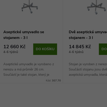
p
s
r
p
Aseptické umyvadlo se
Dvě aseptická umyva
o
stojanem - 3 l
stojanem - 3 l
r
12 660 Kč
14 845 Kč
d
DO KOŠÍKU
DO
4-6 týdnů
4-6 týdnů
o
u
Aseptické umyvadlo je vyrobeno z
Stojan je vyroben z nerez
d
nerezu a má průměr 26 cm.
Součástí stojanu jsou dv
k
Součástí je také stojan, který je
aseptická umyvadla, kter
u
vybavený kolečky, usnadňujícími
průměr 26 cm. Stojan je 
Kód:
307.70
t
transport.
kolečky, což zdravotnick
k
personálu...
ů
O
t