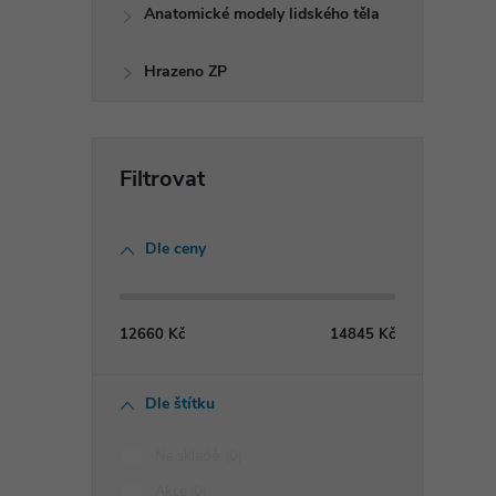
Anatomické modely lidského těla
Hrazeno ZP
Dle ceny
12660
Kč
14845
Kč
Dle štítku
Na skladě
0
Akce
0