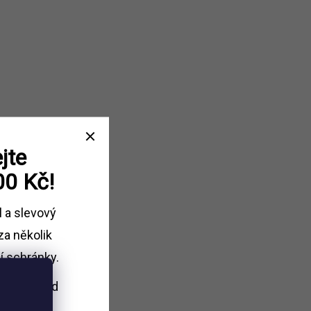
jte
00 Kč!
l a slevový
za několik
í schránky.
i nákupu
nad
Kč.