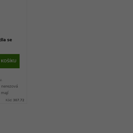
dla se
 KOŠÍKU
u.
ě nerezová
á mají
vybavený
Kód:
307.72
ému