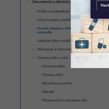
Zdravotnický a lékařský nábytek
Nast
Držáky na odpadkové pytle
Infuzní stojany a košíčky
Kovové stojany a držáky na
umyvadlo
Lékařské židle a stoličky
Nástrojové a instrumentační stolky
Ochrany stěn a rohů
Ochranné pláty
Ochrany rohů
Nárazníkový systém
Zábradlí
Příslušenství k ochranám stěn