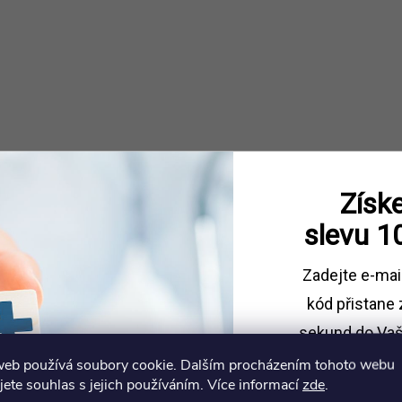
y
v
ý
p
s
Získe
u
slevu
1
Zadejte e-mai
kód
přistane 
sekund do Vaš
web používá soubory cookie. Dalším procházením tohoto webu
Sleva platí př
jete souhlas s jejich používáním. Více informací
zde
.
1500 