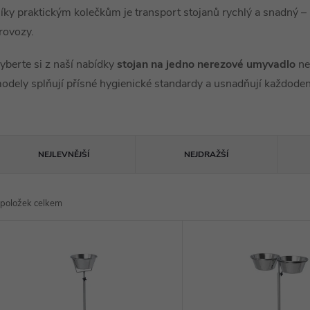
íky praktickým kolečkům je transport stojanů rychlý a snadný –
rovozy.
yberte si z naší nabídky
stojan na jedno nerezové umyvadlo
n
odely splňují přísné hygienické standardy a usnadňují každoden
Ř
NEJLEVNĚJŠÍ
NEJDRAŽŠÍ
a
položek celkem
z
V
e
ý
n
p