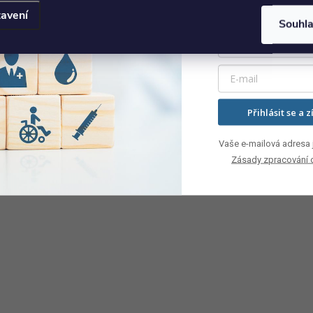
avení
Souhl
Přihlásit se a z
Vaše e-mailová adresa j
Zásady zpracování 