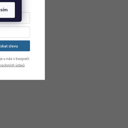
asím
ískat slevu
e u nás v bezpečí.
osobních údajů