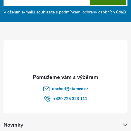
v
p
Vložením e-mailu souhlasíte s
podmínkami ochrany osobních údajů
k
a
y
t
v
ý
í
p
i
s
obchod
@
stamed.cz
u
+420 725 323 111
Novinky