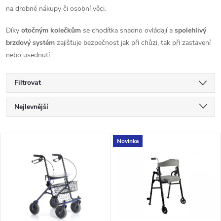
na drobné nákupy či osobní věci.
Díky
otočným kolečkům
se chodítka snadno ovládají a
spolehlivý
brzdový systém
zajišťuje bezpečnost jak při chůzi, tak při zastavení
nebo usednutí.
Filtrovat
Ř
Nejlevnější
a
Nejdražší
V
Novinka
Nejprodávanější
z
ý
Abecedně
e
p
n
i