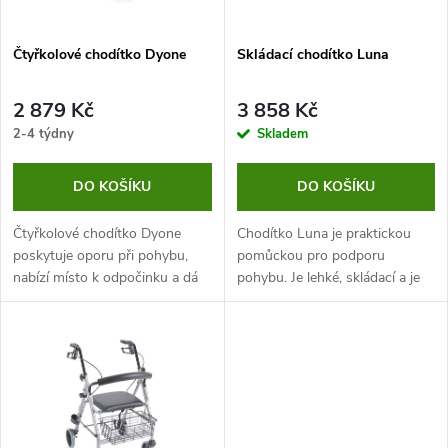
í
s
p
Čtyřkolové chodítko Dyone
Skládací chodítko Luna
p
r
2 879 Kč
3 858 Kč
r
2-4 týdny
Skladem
o
o
DO KOŠÍKU
DO KOŠÍKU
d
d
Čtyřkolové chodítko Dyone
Chodítko Luna je praktickou
u
poskytuje oporu při pohybu,
pomůckou pro podporu
nabízí místo k odpočinku a dá
pohybu. Je lehké, skládací a je
u
se i snadno a rychle složit.
vybaveno sedátkem.
k
Mimo to se ale vyznačuje také
k
velmi příznivou cenou a řadí
t
se...
t
ů
ů