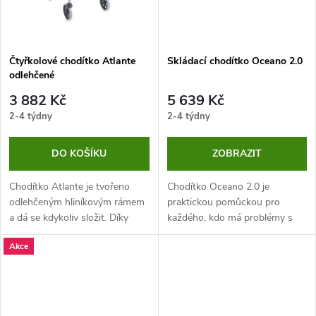
Čtyřkolové chodítko Atlante
Skládací chodítko Oceano 2.0
odlehčené
3 882 Kč
5 639 Kč
2-4 týdny
2-4 týdny
DO KOŠÍKU
ZOBRAZIT
Chodítko Atlante je tvořeno
Chodítko Oceano 2.0 je
odlehčeným hliníkovým rámem
praktickou pomůckou pro
a dá se kdykoliv složit. Díky
každého, kdo má problémy s
tomu má nízkou hmotnost, je
pohybovým aparátem. Díky
Akce
skladné, a přesto nabízí bezpečí
hliníkové konstrukci je lehké a
a pohodlí. Je ideální pro...
navíc skládací, což usnadňuje...