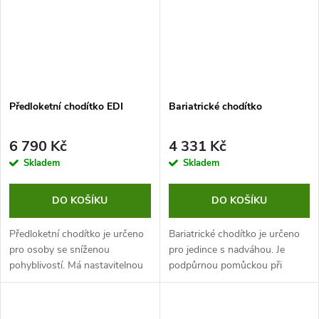
Předloketní chodítko EDI
Bariatrické chodítko
6 790 Kč
4 331 Kč
Skladem
Skladem
DO KOŠÍKU
DO KOŠÍKU
Předloketní chodítko je určeno
Bariatrické chodítko je určeno
pro osoby se sníženou
pro jedince s nadváhou. Je
pohyblivostí. Má nastavitelnou
podpůrnou pomůckou při
výšku madel, přítlačné brzdy s
omezené pohyblivosti a díky
aretací a polyuretanová kolečka.
svému provedení nabízí také
Navíc je vybaven praktickým...
místo k sezení a odpočinku.