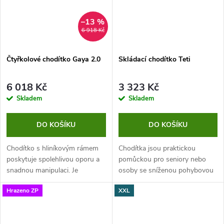
–13 %
6 918 Kč
Čtyřkolové chodítko Gaya 2.0
Skládací chodítko Teti
6 018 Kč
3 323 Kč
Skladem
Skladem
DO KOŠÍKU
DO KOŠÍKU
Chodítko s hliníkovým rámem
Chodítka jsou praktickou
poskytuje spolehlivou oporu a
pomůckou pro seniory nebo
snadnou manipulaci. Je
osoby se sníženou pohybovou
vybaveno odklopnými
schopností. Chodítko Teti má
Hrazeno ZP
XXL
stupačkami, což umožňuje jeho
pevnou ocelovou konstrukci,
využití jako transportního
která zaručuje dlouhou
vozítka pro přesun...
životnost. Navíc...