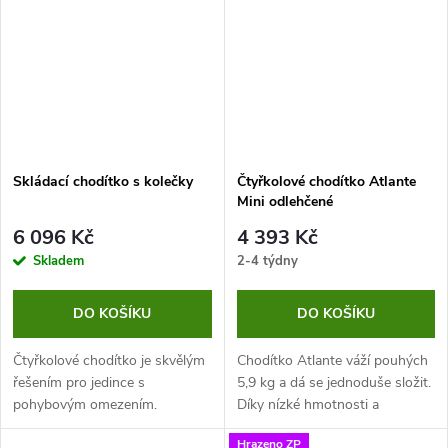
Chodítko je...
Skládací chodítko s kolečky
Čtyřkolové chodítko Atlante
Mini odlehčené
6 096 Kč
4 393 Kč
Skladem
2-4 týdny
DO KOŠÍKU
DO KOŠÍKU
Čtyřkolové chodítko je skvělým
Chodítko Atlante váží pouhých
řešením pro jedince s
5,9 kg a dá se jednoduše složit.
pohybovým omezením.
Díky nízké hmotnosti a
Poskytuje oporu při chůzi a
skladnosti je ideální i pro
Hrazeno ZP