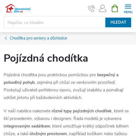
Přejít
NÁKUPNÍ
KOŠÍK
na
obsah
HLEDAT
Chodítka pro seniory a důchodce
Pojízdná chodítka
Pojízdná chodítka jsou praktickou pomůckou pro
bezpečný a
pohodlný pohyb
, zejména při chůzi ve venkovním prostředí.
Poskytují uživateli potřebnou oporu, zvyšují stabilitu a pomáhají
udržet jistotu při každodenních aktivitách.
V naší nabídce naleznete
různé typy pojízdných chodítek
, které se
liší provedením, výbavou i designem. Řada modelů je vybavena
integrovaným sedátkem
, které umožňuje krátký odpočinek během
chůze, a také
úložným prostorem
, například košíkem nebo taškou