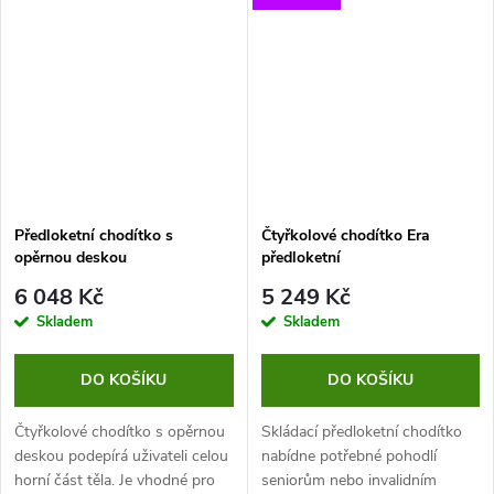
zabržděním zadních koleček z
cestování.
něj ihned uděláte pohodlné
sedátko.
Předloketní chodítko s
Čtyřkolové chodítko Era
opěrnou deskou
předloketní
6 048 Kč
5 249 Kč
Skladem
Skladem
DO KOŠÍKU
DO KOŠÍKU
Čtyřkolové chodítko s opěrnou
Skládací předloketní chodítko
deskou podepírá uživateli celou
nabídne potřebné pohodlí
horní část těla. Je vhodné pro
seniorům nebo invalidním