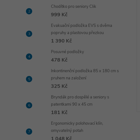
Chodítko pro seniory Clik
999 Kč
Evakuační podložka EVS s dvěma
popruhy a plastovou přezkou
1 390 Kč
Posuvné podložky
478 Kč
Inkontinenční podložka 85 x 180 cm s
pruhem na založení
325 Kč
Bryndák pro dospělé a seniory s
patentkami 90 x 45 cm
181 Kč
Ergonomicky polohovací klín,
omyvatelný potah
1 048 Kč