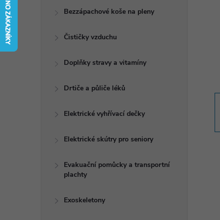
t
Bezzápachové koše na pleny
r
Čističky vzduchu
a
Doplňky stravy a vitamíny
n
Drtiče a půliče léků
n
Elektrické vyhřívací dečky
í
Elektrické skútry pro seniory
p
Evakuační pomůcky a transportní
plachty
a
n
Exoskeletony