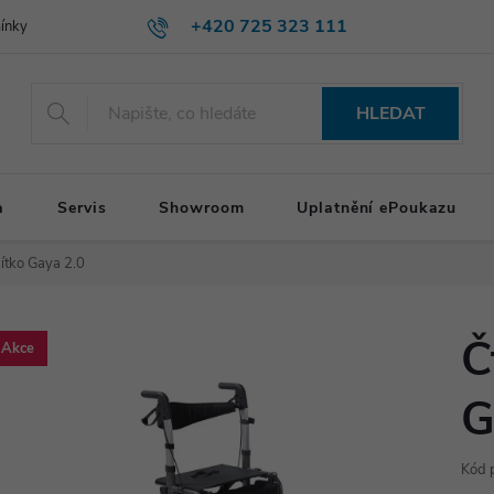
+420 725 323 111
ínky
HLEDAT
a
Servis
Showroom
Uplatnění ePoukazu
ítko Gaya 2.0
Č
Akce
G
Kód 