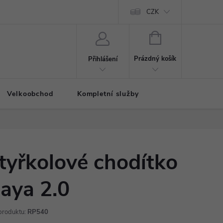
CZK
NÁKUPNÍ
KOŠÍK
Prázdný košík
Přihlášení
Velkoobchod
Kompletní služby
tyřkolové chodítko
aya 2.0
produktu:
RP540