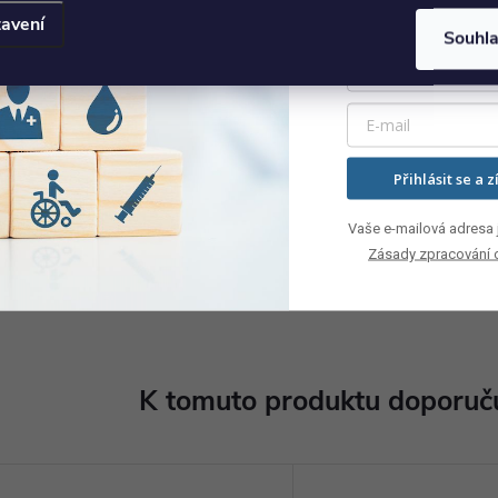
avení
Souhl
Přihlásit se a z
Vaše e-mailová adresa j
Zásady zpracování 
K tomuto produktu doporuču