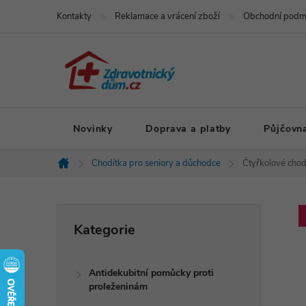
Přejít
Kontakty
Reklamace a vrácení zboží
Obchodní podm
na
obsah
Novinky
Doprava a platby
Půjčovn
Chodítka pro seniory a důchodce
Čtyřkolové chod
Domů
P
Přeskočit
Kategorie
kategorie
o
Antidekubitní pomůcky proti
s
proleženinám