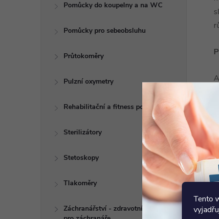
Pomůcky do koupelny a na WC
s
r
Pomůcky pro sebeobsluhu
P
Průtokoměry
A
Pulzní oxymetry
z
k
Rehabilitační a fitness pomůcky
p
Sterilizátory
p
Stetoskopy
K
Tlakoměry
Tento 
Záchranářství - zdravotní potřeby
vyjadřu
pro záchranáře