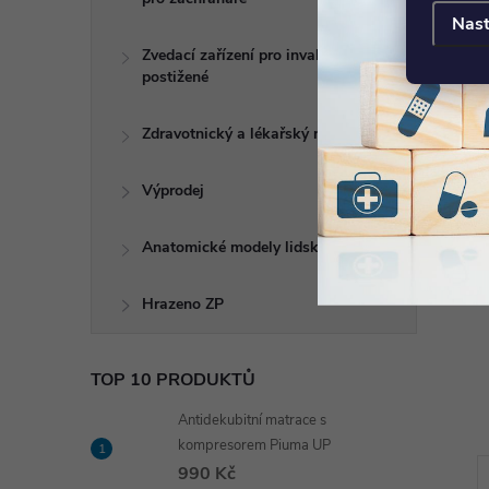
Nast
Zvedací zařízení pro invalidy a
postižené
Zdravotnický a lékařský nábytek
Výprodej
Anatomické modely lidského těla
Hrazeno ZP
TOP 10 PRODUKTŮ
Antidekubitní matrace s
kompresorem Piuma UP
990 Kč