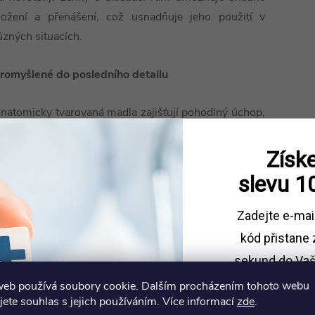
ložení a přenášení, což usnadňuje jeho použití v
ůzných situacích.
romyšlené do posledního detailu
natomicky tvarovaná madla zajišťují pohodlný úchop,
atímco polstrované sedátko poskytuje maximální
omfort. Pod sedátkem se nachází textilní úložný vak
Získe
ro osobní předměty nebo drobnosti, což přidává na
slevu
1
raktičnosti tohoto všestranného chodítka.
Zadejte e-mai
romě brzd se o bezpečnost starají také reflexní prvky.
kód
přistane 
sekund do Vaš
web používá soubory cookie. Dalším procházením tohoto webu
Sleva platí př
jete souhlas s jejich používáním. Více informací
zde
.
1500 