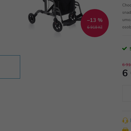
Chod
snad
–13 %
umož
osob
6 918 Kč
6 91
6
Měr
cena