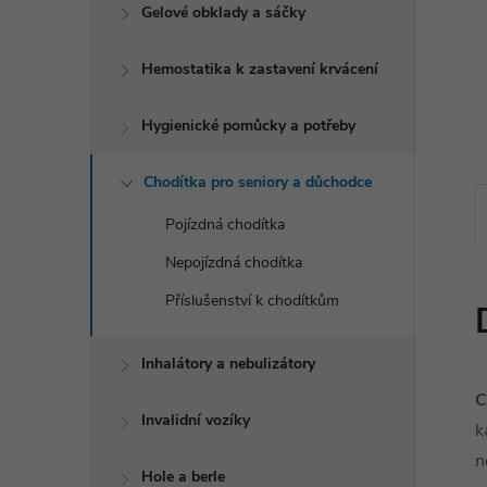
e
Gelové obklady a sáčky
l
Hemostatika k zastavení krvácení
Hygienické pomůcky a potřeby
Chodítka pro seniory a důchodce
Pojízdná chodítka
Nepojízdná chodítka
Příslušenství k chodítkům
Inhalátory a nebulizátory
C
Invalidní vozíky
k
n
Hole a berle