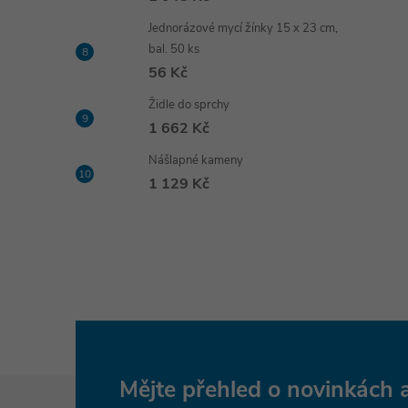
Jednorázové mycí žínky 15 x 23 cm,
bal. 50 ks
56 Kč
Židle do sprchy
1 662 Kč
Nášlapné kameny
1 129 Kč
Z
Mějte přehled o novinkách