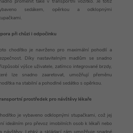
nadno proměnit také v transportní vozítko. Je totiž
ybaveno sedákem, opěrkou a odklopnými
tupačkami.
pora při chůzi i odpočinku
oto chodítko je navrženo pro maximální pohodlí a
ezpečnost. Díky nastavitelným madlům se snadno
řizpůsobí výšce uživatele, zatímco integrované brzdy,
teré lze snadno zaaretovat, umožňují přeměnu
hodítka na stabilní a pohodlné sedátko s opěrkou.
ransportní prostředek pro návštěvy lékaře
hodítko je vybaveno odklopnými stupačkami, což jej
iní ideálním pro převoz imobilních osob k lékaři nebo
a návštěvy. Lehký a skládací rám umožňuje snadné