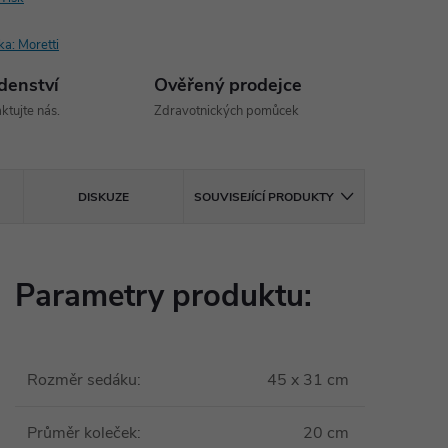
ka:
Moretti
denství
Ověřený prodejce
ktujte nás.
Zdravotnických pomůcek
DISKUZE
SOUVISEJÍCÍ PRODUKTY
Parametry produktu:
Rozměr sedáku
:
45 x 31 cm
Průměr koleček
:
20 cm