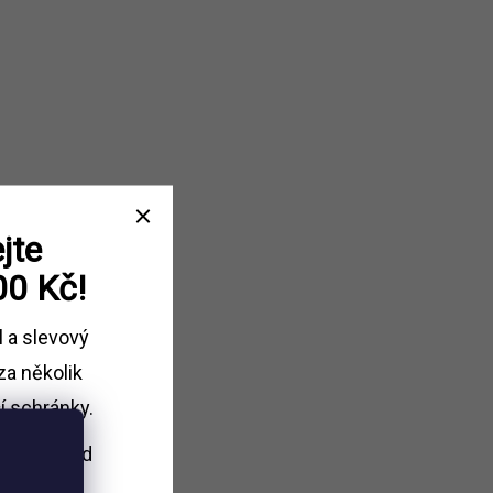
jte
00 Kč!
l a slevový
za několik
í schránky.
i nákupu
nad
Kč.