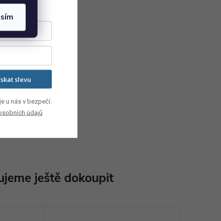
asím
ískat slevu
e u nás v bezpečí.
osobních údajů
jeme ještě dokoupit