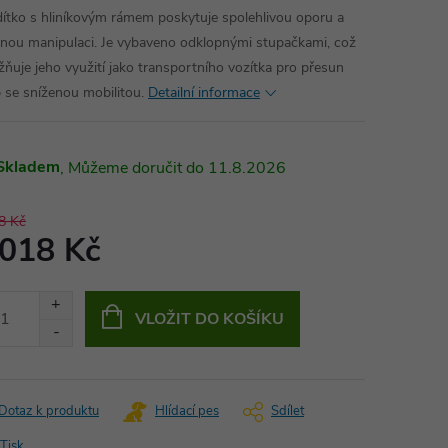
ítko s hliníkovým rámem poskytuje spolehlivou oporu a
nou manipulaci. Je vybaveno odklopnými stupačkami, což
ňuje jeho využití jako transportního vozítka pro přesun
 se sníženou mobilitou.
Detailní informace
Skladem
11.8.2026
8 Kč
 018 Kč
ná
:
VLOŽIT DO KOŠÍKU
Dotaz k produktu
Hlídací pes
Sdílet
Tisk