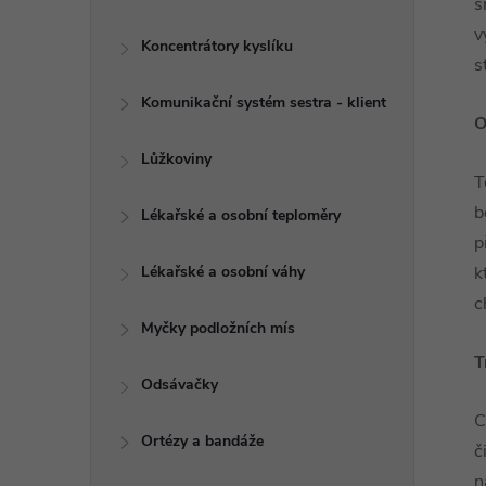
s
v
Koncentrátory kyslíku
s
Komunikační systém sestra - klient
O
Lůžkoviny
T
b
Lékařské a osobní teploměry
p
Lékařské a osobní váhy
k
c
Myčky podložních mís
T
Odsávačky
C
Ortézy a bandáže
č
n