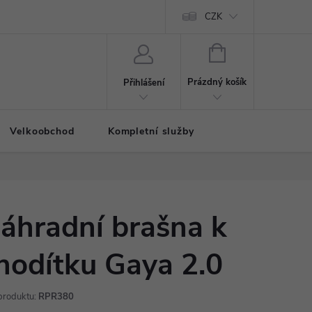
CZK
NÁKUPNÍ
KOŠÍK
Prázdný košík
Přihlášení
Velkoobchod
Kompletní služby
áhradní brašna k
hodítku Gaya 2.0
produktu:
RPR380