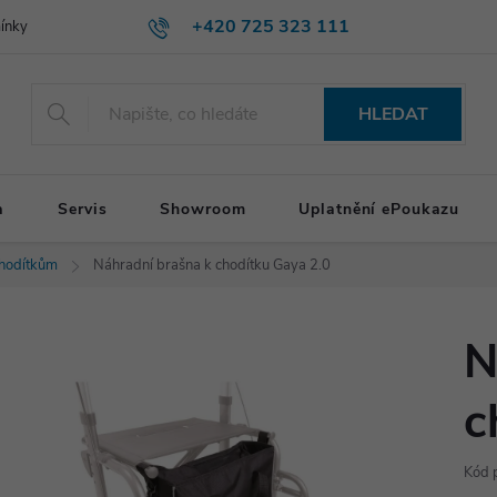
+420 725 323 111
ínky
HLEDAT
a
Servis
Showroom
Uplatnění ePoukazu
chodítkům
Náhradní brašna k chodítku Gaya 2.0
N
c
Kód 