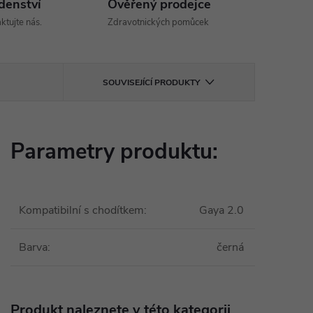
denství
Ověřený prodejce
ktujte nás.
Zdravotnických pomůcek
SOUVISEJÍCÍ PRODUKTY
Parametry produktu:
Kompatibilní s chodítkem
:
Gaya 2.0
Barva
:
černá
Produkt naleznete v této kategorii