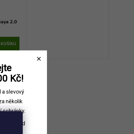
Gaya 2.0
 KOŠÍKU
Kód:
RP540
jte
00 Kč!
l a slevový
za několik
í schránky.
i nákupu
nad
Kč.