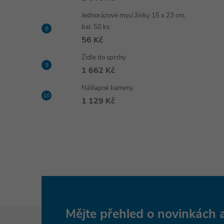
Jednorázové mycí žínky 15 x 23 cm,
bal. 50 ks
56 Kč
Židle do sprchy
1 662 Kč
Nášlapné kameny
1 129 Kč
Z
Mějte přehled o novinkách