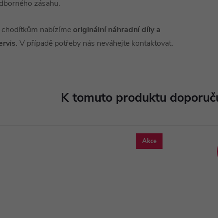
dborného zásahu.
 chodítkům nabízíme
originální náhradní díly a
ervis
. V případě potřeby nás neváhejte kontaktovat.
K tomuto produktu doporuču
Akce