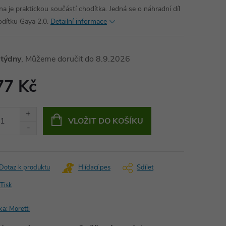
na je praktickou součástí chodítka. Jedná se o náhradní díl
odítku Gaya 2.0.
Detailní informace
 týdny
8.9.2026
77 Kč
ná
:
VLOŽIT DO KOŠÍKU
Dotaz k produktu
Hlídací pes
Sdílet
Tisk
ka:
Moretti