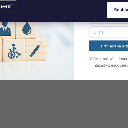
avení
Souhl
Přihlásit se a z
Vaše e-mailová adresa j
Zásady zpracování 