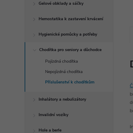
e
Gelové obklady a sáčky
l
Hemostatika k zastavení krvácení
Hygienické pomůcky a potřeby
Chodítka pro seniory a důchodce
Pojízdná chodítka
Nepojízdná chodítka
Příslušenství k chodítkům
Č
b
Inhalátory a nebulizátory
d
b
Invalidní vozíky
I
Hole a berle