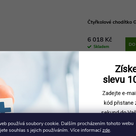
Čtyřkolové chodítko 
6 018 Kč
DO
Skladem
Získe
slevu
1
Zadejte e-mai
kód
přistane 
sekund do Vaš
web používá soubory cookie. Dalším procházením tohoto webu
Sleva platí př
jete souhlas s jejich používáním. Více informací
zde
.
1500 