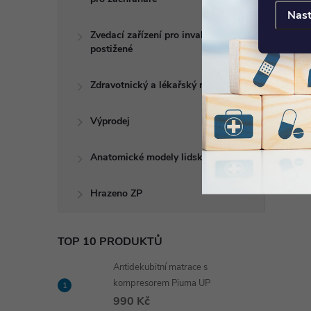
Nast
Zvedací zařízení pro invalidy a
postižené
Zdravotnický a lékařský nábytek
Výprodej
Anatomické modely lidského těla
Hrazeno ZP
TOP 10 PRODUKTŮ
Antidekubitní matrace s
kompresorem Piuma UP
990 Kč