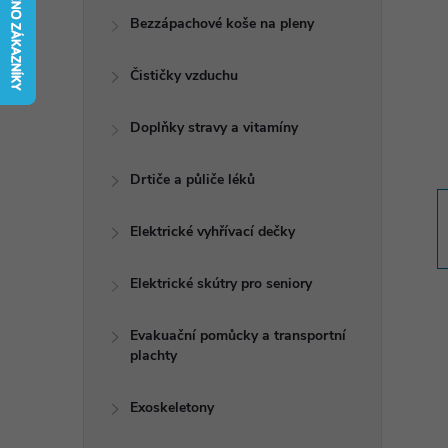
t
Bezzápachové koše na pleny
r
Čističky vzduchu
a
Doplňky stravy a vitamíny
n
Drtiče a půliče léků
n
Elektrické vyhřívací dečky
í
Elektrické skútry pro seniory
p
Evakuační pomůcky a transportní
plachty
a
n
Exoskeletony