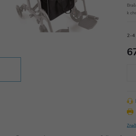
Braš
k ch
2-4
6
Měr
cena
Znač