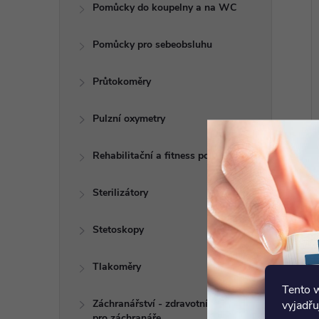
Pomůcky do koupelny a na WC
Pomůcky pro sebeobsluhu
Průtokoměry
Pulzní oxymetry
Rehabilitační a fitness pomůcky
Sterilizátory
Stetoskopy
Tlakoměry
Tento 
Záchranářství - zdravotní potřeby
vyjadřu
pro záchranáře