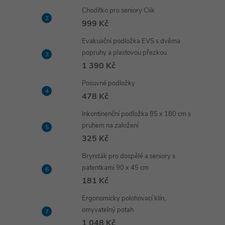
Chodítko pro seniory Clik
999 Kč
Evakuační podložka EVS s dvěma
popruhy a plastovou přezkou
1 390 Kč
Posuvné podložky
478 Kč
Inkontinenční podložka 85 x 180 cm s
pruhem na založení
325 Kč
Bryndák pro dospělé a seniory s
patentkami 90 x 45 cm
181 Kč
Ergonomicky polohovací klín,
omyvatelný potah
1 048 Kč