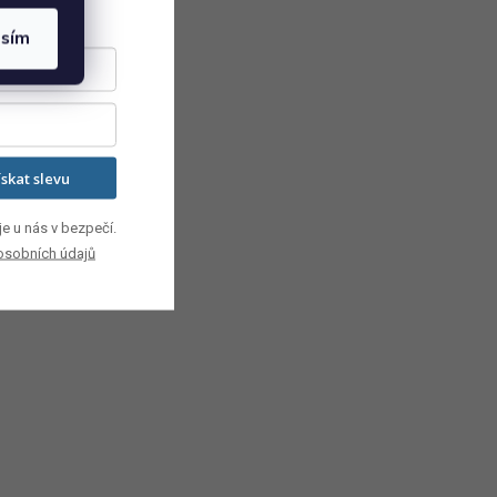
asím
ískat slevu
e u nás v bezpečí.
osobních údajů