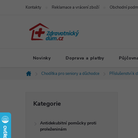
Přejít
Kontakty
Reklamace a vrácení zboží
Obchodní podm
na
obsah
Novinky
Doprava a platby
Půjčovn
Chodítka pro seniory a důchodce
Příslušenství k 
Domů
P
Přeskočit
Kategorie
kategorie
o
Antidekubitní pomůcky proti
s
proleženinám