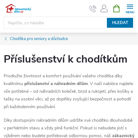
Přejít
NÁKUPNÍ
KOŠÍK
na
obsah
HLEDAT
Chodítka pro seniory a důchodce
Příslušenství k chodítkům
Prodlužte životnost a komfort používání vašeho chodítka díky
kvalitnímu
příslušenství a náhradním dílům
. V naší nabídce najdete
vše potřebné – od náhradních koleček, brzd a rukojetí, přes košíky a
tašky na osobní věci, až po doplňky zvyšující bezpečnost a pohodlí
při každodenním používání.
Díky dostupným náhradním dílům udržíte své chodítko dlouhodobě
v perfektním stavu a vždy plně funkční. Pokud si nebudete jistí s
výběrem nebo budete potřebovat odbornou pomoc, náš
zákaznický