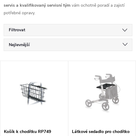
servis a kvalifikovaný servisní tým
vám ochotně poradí a zajistí
potřebné opravy.
Filtrovat
Ř
Nejlevnější
a
Nejdražší
V
Nejprodávanější
z
ý
Abecedně
e
p
n
i
í
s
Košík k chodítku RP749
Látkové sedadlo pro chodítko