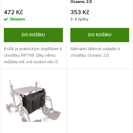
p
Oceano 2.0
p
r
472 Kč
353 Kč
r
Skladem
2-4 týdny
o
o
DO KOŠÍKU
DO KOŠÍKU
d
d
Košík je praktickým doplňkem k
Náhradní látkové sedadlo k
u
chodítku RP749. Díky němu
chodítku Oceano 2.0.
můžete mít své osobní věci či
u
jiné nezbytnosti neustále u
k
sebe.
k
t
t
ů
ů