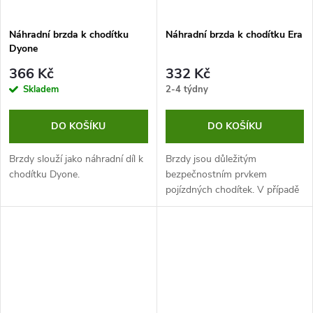
Náhradní brzda k chodítku
Náhradní brzda k chodítku Era
Dyone
366 Kč
332 Kč
Skladem
2-4 týdny
DO KOŠÍKU
DO KOŠÍKU
Brzdy slouží jako náhradní díl k
Brzdy jsou důležitým
chodítku Dyone.
bezpečnostním prvkem
pojízdných chodítek. V případě
jejich selhání může dojít k
nepříjemným situacím. Proto je
důležité kontrolovat jejich stav
a vadný kus...