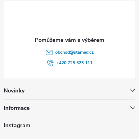
t
v
ý
í
p
i
s
obchod
@
stamed.cz
u
+420 725 323 111
Novinky
Informace
Instagram