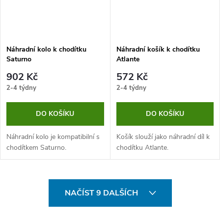
Náhradní kolo k chodítku
Náhradní košík k chodítku
Saturno
Atlante
902 Kč
572 Kč
2-4 týdny
2-4 týdny
DO KOŠÍKU
DO KOŠÍKU
Náhradní kolo je kompatibilní s
Košík slouží jako náhradní díl k
chodítkem Saturno.
chodítku Atlante.
O
NAČÍST 9 DALŠÍCH
v