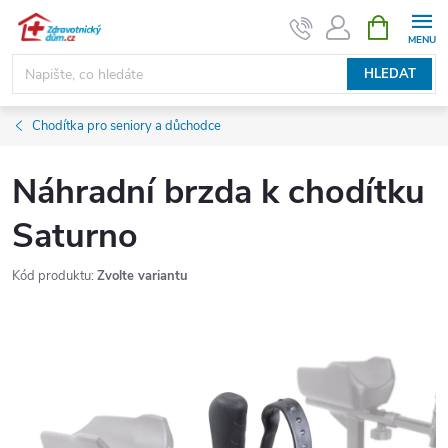
Přejít
NÁKUPNÍ
KOŠÍK
na
obsah
HLEDAT
Chodítka pro seniory a důchodce
Náhradní brzda k chodítku
Saturno
Kód produktu:
Zvolte variantu