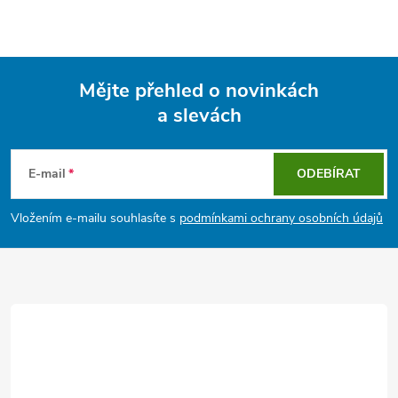
Mějte přehled o novinkách
a slevách
Z
á
E-mail
ODEBÍRAT
p
Vložením e-mailu souhlasíte s
podmínkami ochrany osobních údajů
a
t
í