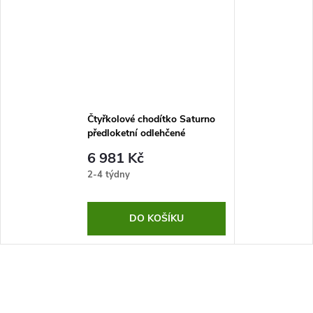
Čtyřkolové chodítko Saturno
předloketní odlehčené
6 981 Kč
2-4 týdny
DO KOŠÍKU