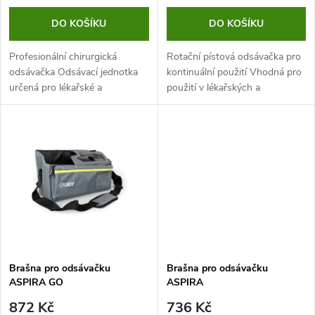
o
o
DO KOŠÍKU
DO KOŠÍKU
d
d
Profesionální chirurgická
Rotační pístová odsávačka pro
u
odsávačka Odsávací jednotka
kontinuální použití Vhodná pro
určená pro lékařské a
použití v lékařských a
u
chirurgické použití. Vhodná pro
pečovatelských zařízeních i pro
k
použití v lékařských zařízeních
domácí péči
k
jako jsou nemocnice, pro
t
domácí péči...
t
ů
ů
Brašna pro odsávačku
Brašna pro odsávačku
ASPIRA GO
ASPIRA
872 Kč
736 Kč