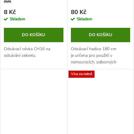
mm
8 Kč
80 Kč
Skladem
Skladem
DO KOŠÍKU
DO KOŠÍKU
Odsávací cévka CH16 na
Odsávací hadice 180 cm
odsávání sekretu.
je určena pro použití v
nemocnicích, odborných
pracovištích i při domácí péči.
Více za méně
Toto příslušenství pro
odsávačky zajišťuje spolehlivé
propojení...