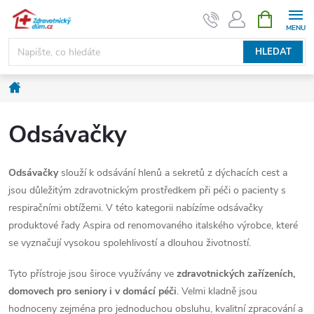
Přejít
NÁKUPNÍ
KOŠÍK
na
obsah
HLEDAT
Domů
Odsávačky
Odsávačky
slouží k odsávání hlenů a sekretů z dýchacích cest a
jsou důležitým zdravotnickým prostředkem při péči o pacienty s
respiračními obtížemi. V této kategorii nabízíme odsávačky
produktové řady Aspira od renomovaného italského výrobce, které
se vyznačují vysokou spolehlivostí a dlouhou životností.
Tyto přístroje jsou široce využívány ve
zdravotnických zařízeních,
domovech pro seniory i v domácí péči
. Velmi kladně jsou
hodnoceny zejména pro jednoduchou obsluhu, kvalitní zpracování a