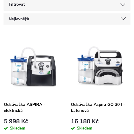
Filtrovat
Ř
Nejlevnější
a
Nejdražší
V
Nejprodávanější
z
ý
Abecedně
e
p
n
i
í
s
p
Odsávačka ASPIRA -
Odsávačka Aspira GO 30 l -
elektrická
bateriová
p
r
5 998 Kč
16 180 Kč
r
Skladem
Skladem