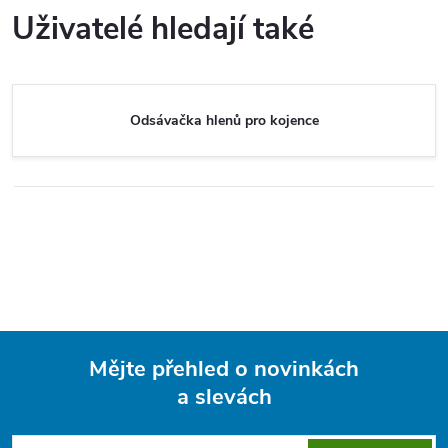
d
á
Uživatelé hledají také
a
n
k
c
o
Odsávačka hlenů pro kojence
í
v
á
p
n
r
í
v
k
y
v
Mějte přehled o novinkách
a slevách
Z
ý