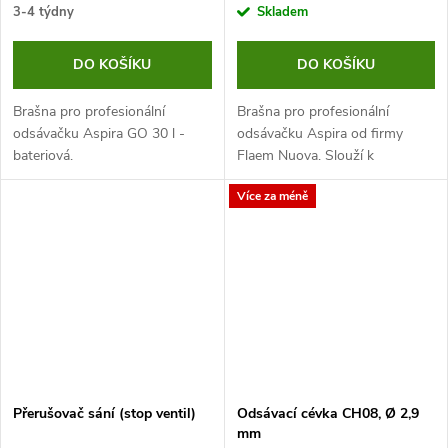
3-4 týdny
Skladem
DO KOŠÍKU
DO KOŠÍKU
Brašna pro profesionální
Brašna pro profesionální
odsávačku Aspira GO 30 l -
odsávačku Aspira od firmy
bateriová.
Flaem Nuova. Slouží k
uskladnění a přenosu tohoto
Více za méně
přístroje. Jedná se o kvalitní
brašnu, která zabraňuje
poškození.
Přerušovač sání (stop ventil)
Odsávací cévka CH08, Ø 2,9
mm