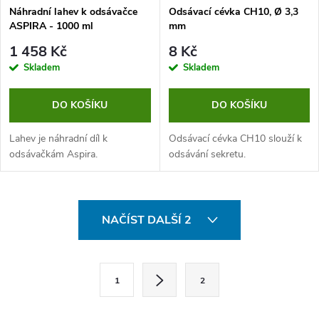
Náhradní lahev k odsávačce
Odsávací cévka CH10, Ø 3,3
ASPIRA - 1000 ml
mm
1 458 Kč
8 Kč
Skladem
Skladem
DO KOŠÍKU
DO KOŠÍKU
Lahev je náhradní díl k
Odsávací cévka CH10 slouží k
odsávačkám Aspira.
odsávání sekretu.
O
NAČÍST DALŠÍ 2
v
l
S
1
2
t
á
r