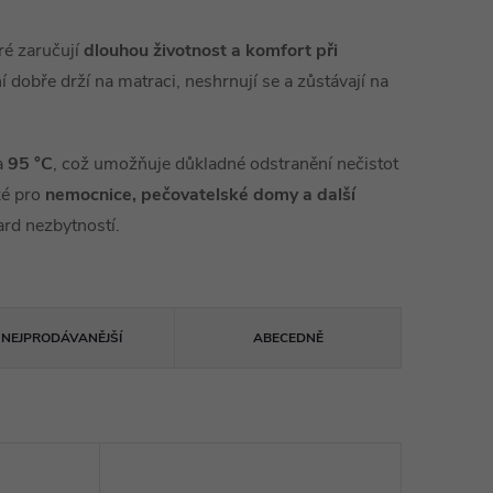
ré zaručují
dlouhou životnost a komfort při
dobře drží na matraci, neshrnují se a zůstávají na
na
95 °C
, což umožňuje důkladné odstranění nečistot
ké pro
nemocnice, pečovatelské domy a další
ard nezbytností.
NEJPRODÁVANĚJŠÍ
ABECEDNĚ