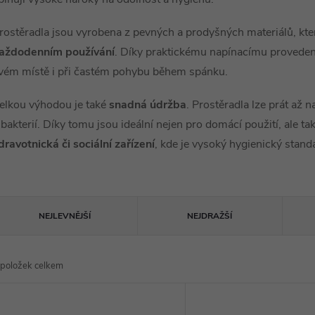
rostěradla jsou vyrobena z pevných a prodyšných materiálů, kte
aždodenním používání
. Díky praktickému napínacímu provedení 
vém místě i při častém pohybu během spánku.
elkou výhodou je také
snadná údržba
. Prostěradla lze prát až 
 bakterií. Díky tomu jsou ideální nejen pro domácí použití, ale ta
dravotnická či sociální zařízení
, kde je vysoký hygienický stand
Ř
NEJLEVNĚJŠÍ
NEJDRAŽŠÍ
a
položek celkem
z
V