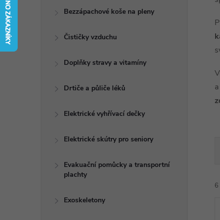
t
Bezzápachové koše na pleny
P
r
k
Čističky vzduchu
s
a
Doplňky stravy a vitamíny
V
n
a
Drtiče a půliče léků
z
n
Elektrické vyhřívací dečky
í
Elektrické skútry pro seniory
p
Evakuační pomůcky a transportní
plachty
a
6
n
Exoskeletony