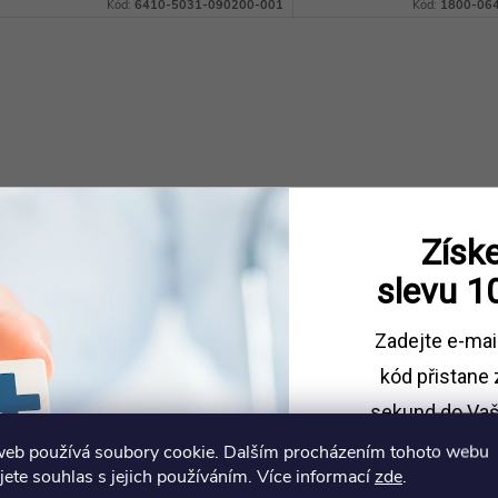
neposlední řadě je anti-alergenní.
využití najde také v domá
Kód:
6410-5031-090200-001
Kód:
1800-06
Prostěradlo je kvalitní, od
snadno...
O
v
á
Získe
d
slevu
1
a
Zadejte e-mai
c
kód
přistane 
sekund do Vaš
p
web používá soubory cookie. Dalším procházením tohoto webu
Sleva platí př
jete souhlas s jejich používáním. Více informací
zde
.
1500 