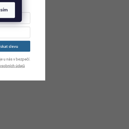
asím
ískat slevu
e u nás v bezpečí.
osobních údajů