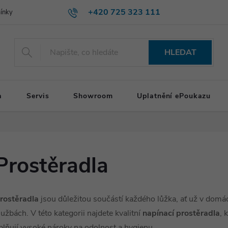
+420 725 323 111
ínky
HLEDAT
a
Servis
Showroom
Uplatnění ePoukazu
Prostěradla
rostěradla
jsou důležitou součástí každého lůžka, ať už v domác
lužbách. V této kategorii najdete kvalitní
napínací prostěradla
, 
plňují vysoké nároky na odolnost a hygienu.