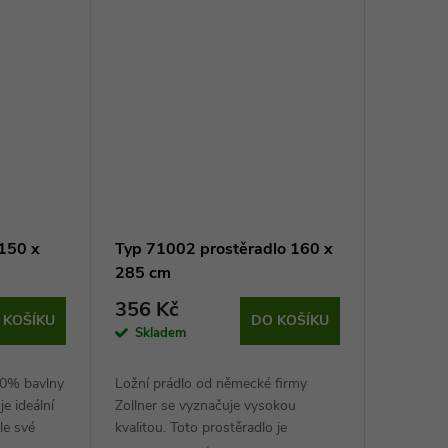
 150 x
Typ 71002 prostěradlo 160 x
285 cm
356 Kč
 KOŠÍKU
DO KOŠÍKU
Skladem
00% bavlny
Ložní prádlo od německé firmy
e ideální
Zollner se vyznačuje vysokou
le své
kvalitou. Toto prostěradlo je