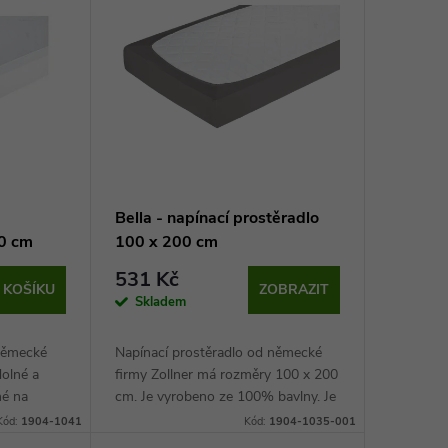
Bella - napínací prostěradlo
00 cm
100 x 200 cm
531 Kč
 KOŠÍKU
ZOBRAZIT
Skladem
 německé
Napínací prostěradlo od německé
dolné a
firmy Zollner má rozměry 100 x 200
né na
cm. Je vyrobeno ze 100% bavlny. Je
200 cm.
kvalitní, odolné a pohodlné.
Kód:
1904-1041
Kód:
1904-1035-001