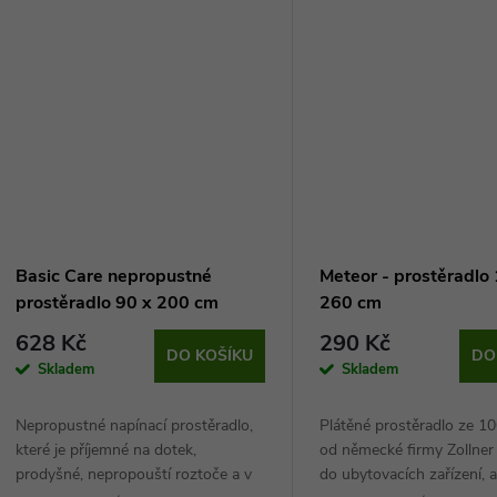
t
k
ů
t
ů
Basic Care nepropustné
Meteor - prostěradlo
prostěradlo 90 x 200 cm
260 cm
628 Kč
290 Kč
DO KOŠÍKU
DO
Skladem
Skladem
Nepropustné napínací prostěradlo,
Plátěné prostěradlo ze 1
které je příjemné na dotek,
od německé firmy Zollner j
prodyšné, nepropouští roztoče a v
do ubytovacích zařízení, a