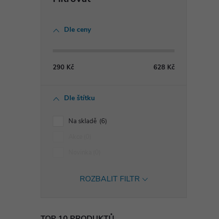
Dle ceny
290
Kč
628
Kč
Dle štítku
Na skladě
6
Akce
0
Novinka
0
ROZBALIT FILTR
TOP 10 PRODUKTŮ