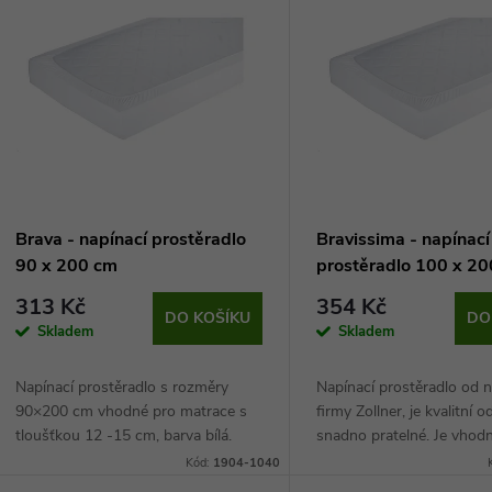
e
ý
n
p
p
s
r
p
Brava - napínací prostěradlo
Bravissima - napínací
o
90 x 200 cm
prostěradlo 100 x 2
r
313 Kč
354 Kč
d
DO KOŠÍKU
DO
Skladem
Skladem
o
u
Napínací prostěradlo s rozměry
Napínací prostěradlo od
d
90×200 cm vhodné pro matrace s
firmy Zollner, je kvalitní o
k
tloušťkou 12 -15 cm, barva bílá.
snadno pratelné. Je vhod
u
matrace o rozměru 100x
Kód:
1904-1040