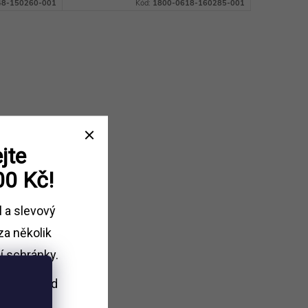
cnosti.
vyrobeno ze 100% bavlny, je odolné
48-150260-001
Kód:
1800-0618-160285-001
olné a
a snadno pratelné.
jte
00 Kč!
l a slevový
za několik
í schránky.
i nákupu
nad
Kč.