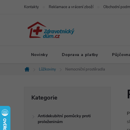
Přejít
Kontakty
Reklamace a vrácení zboží
Obchodní podm
na
obsah
Novinky
Doprava a platby
Půjčovn
Lůžkoviny
Nemocniční prostěradla
Domů
P
Přeskočit
Kategorie
kategorie
o
P
Antidekubitní pomůcky proti
s
s
proleženinám
s