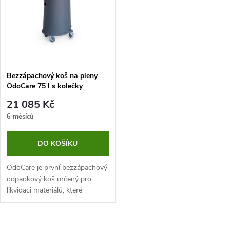
e
p
n
i
í
s
p
Bezzápachový koš na pleny
OdoCare 75 l s kolečky
p
r
21 085 Kč
r
6 měsíců
o
o
DO KOŠÍKU
d
d
OdoCare je první bezzápachový
u
odpadkový koš určený pro
likvidaci materiálů, které
u
pocházejí z inkontinence nebo
k
ošetření ran.
k