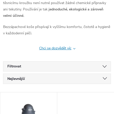
těsnicímu kroužku není nutné používat žádné chemické přípravky
ani tekutiny. Používání je tak
jednoduché, ekologické a zároveň
velmi účinné.
Bezzápachové koše přispívají k vyššímu komfortu, čistotě a hygieně
v každodenní péči.
Chci se dozvědět víc
Filtrovat
Ř
Nejlevnější
a
Nejdražší
V
Nejprodávanější
z
ý
Abecedně