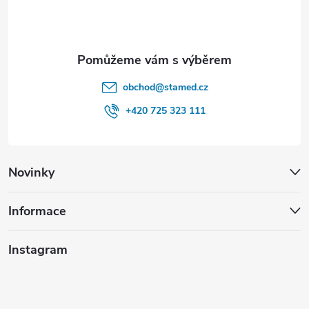
í
y
v
ý
obchod
@
stamed.cz
p
+420 725 323 111
i
s
Novinky
u
Informace
Instagram