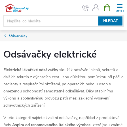
Přejít
NÁKUPNÍ
KOŠÍK
na
obsah
HLEDAT
Odsávačky
Odsávačky elektrické
Elektrické lékařské odsávačky
slouží k odsávání hlenů, sekretů a
dalších tekutin z dýchacích cest. Jsou důležitou pomůckou při péči o
pacienty s respiračními obtížemi, po operacích nebo u osob s
omezenou schopností samostatně odkašlávat. Díky stabilnímu
výkonu a spolehlivému provozu patří mezi základní vybavení
zdravotnických zařízení.
V této kategorii najdete kvalitní odsávačky, například z produktové
řady
Aspira od renomovaného italského výrobce
, které jsou známé