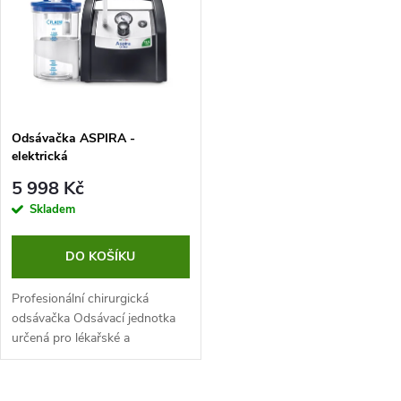
e
p
n
i
í
s
p
Odsávačka ASPIRA -
elektrická
p
r
5 998 Kč
r
Skladem
o
o
DO KOŠÍKU
d
d
Profesionální chirurgická
u
odsávačka Odsávací jednotka
určená pro lékařské a
u
chirurgické použití. Vhodná pro
k
použití v lékařských zařízeních
k
jako jsou nemocnice, pro