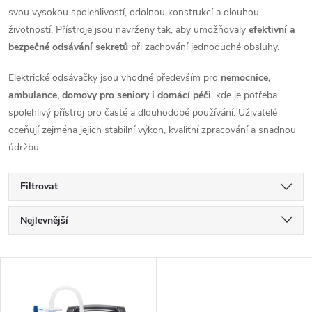
svou vysokou spolehlivostí, odolnou konstrukcí a dlouhou
životností. Přístroje jsou navrženy tak, aby umožňovaly
efektivní a
bezpečné odsávání sekretů
při zachování jednoduché obsluhy.
Elektrické odsávačky jsou vhodné především pro
nemocnice,
ambulance, domovy pro seniory i domácí péči
, kde je potřeba
spolehlivý přístroj pro časté a dlouhodobé používání. Uživatelé
oceňují zejména jejich stabilní výkon, kvalitní zpracování a snadnou
údržbu.
Filtrovat
Ř
Nejlevnější
a
Nejdražší
V
Nejprodávanější
z
ý
Abecedně