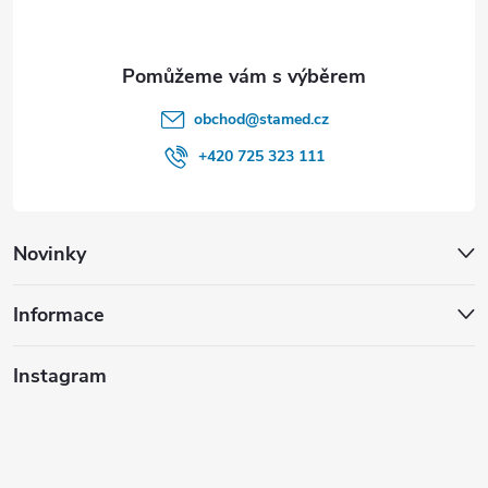
k
y
v
obchod
@
stamed.cz
ý
+420 725 323 111
p
i
Novinky
s
u
Informace
Instagram