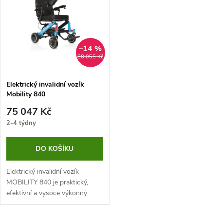
ý
Abecedně
e
p
n
i
–14 %
88 055 Kč
í
s
p
Elektrický invalidní vozík
Mobility 840
p
r
75 047 Kč
r
2-4 týdny
o
o
DO KOŠÍKU
d
d
Elektrický invalidní vozík
u
MOBILITY 840 je praktický,
efektivní a vysoce výkonný
u
pomocník pro osoby s
k
omezenou pohyblivostí. Tento