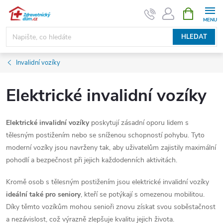
Přejít
NÁKUPNÍ
KOŠÍK
na
obsah
HLEDAT
Invalidní vozíky
Elektrické invalidní vozíky
Elektrické invalidní vozíky
poskytují zásadní oporu lidem s
tělesným postižením nebo se sníženou schopností pohybu. Tyto
moderní vozíky jsou navrženy tak, aby uživatelům zajistily maximální
pohodlí a bezpečnost při jejich každodenních aktivitách.
Kromě osob s tělesným postižením jsou elektrické invalidní vozíky
ideální také pro seniory
, kteří se potýkají s omezenou mobilitou.
Díky těmto vozíkům mohou senioři znovu získat svou soběstačnost
a nezávislost, což výrazně zlepšuje kvalitu jejich života.