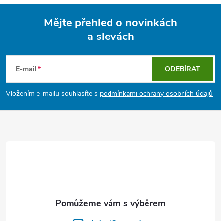
k
Mějte přehled o novinkách
y
a slevách
Z
v
á
ý
E-mail
ODEBÍRAT
p
p
Vložením e-mailu souhlasíte s
podmínkami ochrany osobních údajů
i
a
s
t
u
í