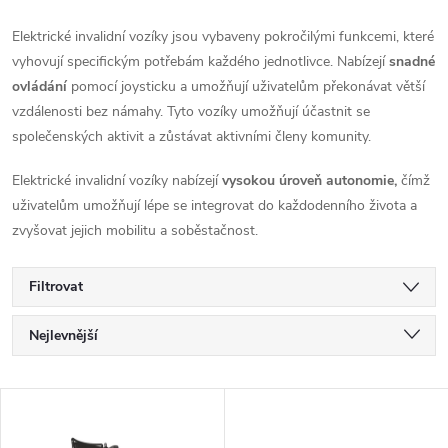
Elektrické invalidní vozíky jsou vybaveny pokročilými funkcemi, které
vyhovují specifickým potřebám každého jednotlivce. Nabízejí
snadné
ovládání
pomocí joysticku a umožňují uživatelům překonávat větší
vzdálenosti bez námahy. Tyto vozíky umožňují účastnit se
společenských aktivit a zůstávat aktivními členy komunity.
Elektrické invalidní vozíky nabízejí
vysokou úroveň autonomie,
čímž
uživatelům umožňují lépe se integrovat do každodenního života a
zvyšovat jejich mobilitu a soběstačnost.
Filtrovat
Ř
Nejlevnější
a
Nejdražší
V
Nejprodávanější
z