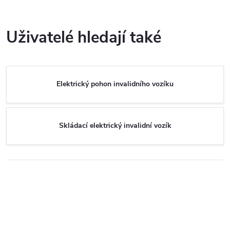
k
vozík je vybaven skládacím
O
t
hliníkovým rámem,...
t
v
Uživatelé hledají také
ů
ů
l
á
Elektrický pohon invalidního vozíku
d
a
Skládací elektrický invalidní vozík
c
í
p
r
v