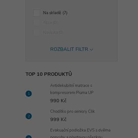
i
Na skladě
7
Akce
0
Novinka
0
ROZBALIT FILTR
TOP 10 PRODUKTŮ
Antidekubitní matrace s
kompresorem Piuma UP
990 Kč
Chodítko pro seniory Clik
999 Kč
Evakuační podložka EVS s dvěma
popruhy a plastovou přezkou