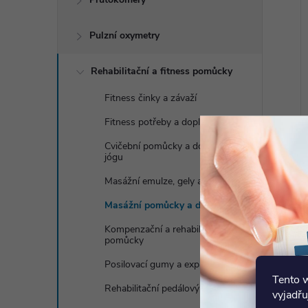
Pulzní oxymetry
Rehabilitační a fitness pomůcky
Fitness činky a závaží
Fitness potřeby a doplňky
Cvičební pomůcky a doplňky na
jógu
Masážní emulze, gely a oleje
Masážní pomůcky a doplňky
Kompenzační a rehabilitační
pomůcky
Posilovací gumy a expandery
Tento 
Rehabilitační pedálový trenažér
vyjadřu