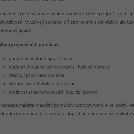
ravidelné používání masážních pomůcek může podpořit rychlejší r
ohyblivosti. Využívají se nejen při sportovních aktivitách, ale také
ohybový aparát.
ýhody masážních pomůcek
pomáhají uvolnit napjaté svaly
podporují regeneraci po sportu i fyzické námaze
zlepšují prokrvení svalstva
vhodné pro rehabilitaci i relaxaci
možnost snadného použití bez cizí pomoci
 nabídce najdete masážní pomůcky různých tvarů a velikostí, kte
ednoduchému použití si můžete dopřát účinnou masáž kdykoliv a 