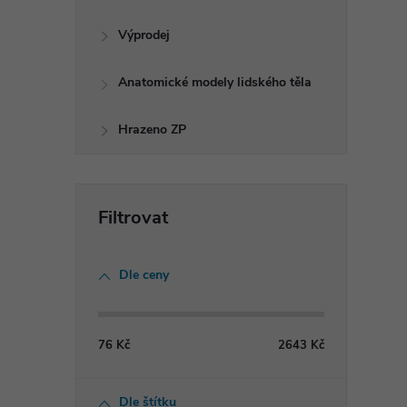
Výprodej
Anatomické modely lidského těla
í
Hrazeno ZP
r
Dle ceny
76
Kč
2643
Kč
Dle štítku