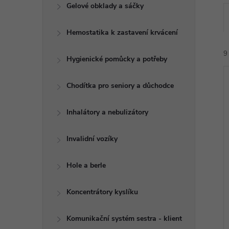
e
Gelové obklady a sáčky
l
Hemostatika k zastavení krvácení
9
Hygienické pomůcky a potřeby
Chodítka pro seniory a důchodce
Inhalátory a nebulizátory
í
Invalidní vozíky
i
Hole a berle
Koncentrátory kyslíku
Komunikační systém sestra - klient