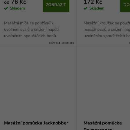
r
76 Kč
172 Kč
od
d
ZOBRAZIT
DO
Skladem
Skladem
o
u
Masážní míče se používají k
Masážní kroužek se použí
d
uvolnění svalů a snížení napětí
masáži svalů a snížení na
k
uvolněním spouštěcích bodů.
uvolněním spouštěcích b
u
Vybrat si můžete hned z několika
použít na celé tělo.
Kód:
04-030103
t
velikostí.
k
ů
t
ů
Masážní pomůcka Jacknobber
Masážní pomůcka
Palmassager