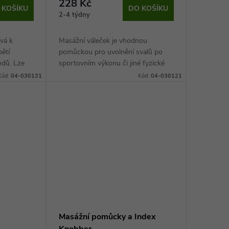
228 Kč
 KOŠÍKU
DO KOŠÍKU
2-4 týdny
vá k
Masážní váleček je vhodnou
pětí
pomůckou pro uvolnění svalů po
odů. Lze
sportovním výkonu či jiné fyzické
námaze. Díky speciální povrchové
Kód:
04-030131
Kód:
04-030121
úpravě zlepšuje prokrvení svalstva,
čímž uvolňuje...
Masážní pomůcky a Index
Knobber