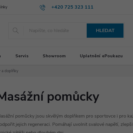
+420 725 323 111
ínky
HLEDAT
a
Servis
Showroom
Uplatnění ePoukazu
 a doplňky
Masážní pomůcky
asážní pomůcky jsou skvělým doplňkem pro sportovce i pro ka
odpořit jejich regeneraci. Pomáhají uvolnit svalové napětí, zlepšit
yzické zátěži nebo dlouhém dni.