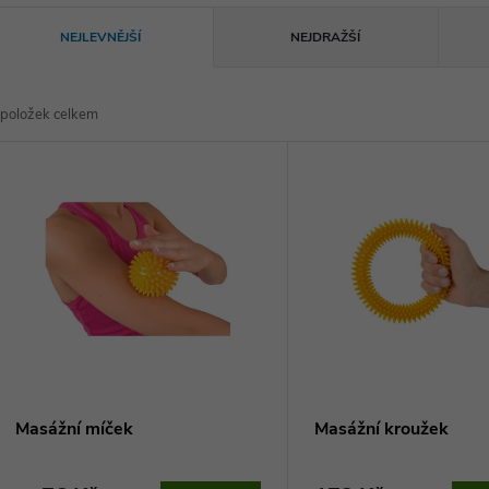
Ř
NEJLEVNĚJŠÍ
NEJDRAŽŠÍ
a
položek celkem
z
V
e
ý
n
p
p
s
r
p
Masážní míček
Masážní kroužek
o