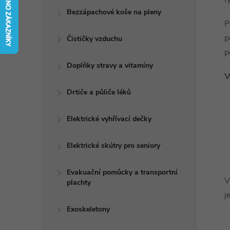
t
Bezzápachové koše na pleny
P
r
p
Čističky vzduchu
p
a
Doplňky stravy a vitamíny
V
n
Drtiče a půliče léků
n
Elektrické vyhřívací dečky
í
Elektrické skútry pro seniory
p
Evakuační pomůcky a transportní
V
plachty
a
j
n
Exoskeletony