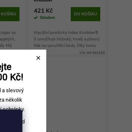
421 Kč
 KOŠÍKU
DO KOŠÍKU
Skladem
sager se
Masážní pomůcka Index Knobber®
apjatých,
II umožňuje hluboký, trvalý a přesný
lů. Má
tlak na spouštěcí body. Díky tomu
 snadno
snadněji uvolňuje a prokrvuje
Kód:
04-031103
Kód:
04-031102
požadované svaly. Velkou výhodou
jte
je...
00 Kč!
l a slevový
za několik
í schránky.
i nákupu
nad
Kč.