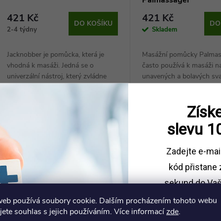
421 Kč
421 Kč
DO KOŠÍKU
DO
2-4 týdny
Skladem
Jacknobber je pomůcka, která je
Masážní pomůcky Palmas
vhodná k masáži. Jedná se o
často používá k masáži n
univerzální nástroj, který zvládne
unavených a bolavých sva
masírovat různé části lidského těla.
ergonomický design a je
Kód:
04-031101
ovladatelná.
Získe
slevu
1
Zadejte e-mai
kód
přistane 
sekund do Vaš
web používá soubory cookie. Dalším procházením tohoto webu
Sleva platí př
jete souhlas s jejich používáním. Více informací
zde
.
1500 