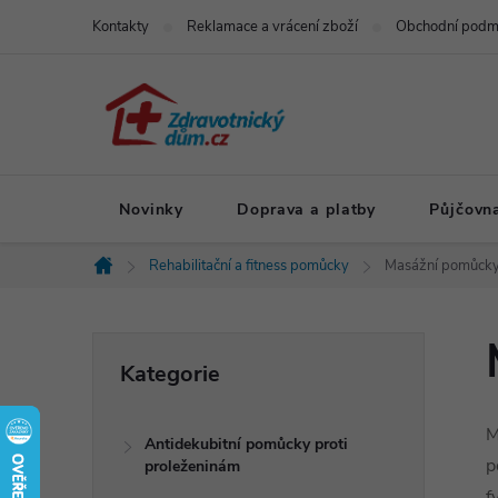
Přejít
Kontakty
Reklamace a vrácení zboží
Obchodní podm
na
obsah
Novinky
Doprava a platby
Půjčovn
Rehabilitační a fitness pomůcky
Masážní pomůcky
Domů
P
Přeskočit
Kategorie
kategorie
o
M
Antidekubitní pomůcky proti
s
p
proleženinám
f