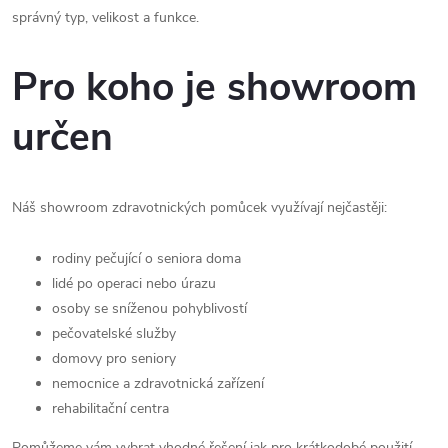
správný typ, velikost a funkce.
Pro koho je showroom
určen
Náš showroom zdravotnických pomůcek využívají nejčastěji:
rodiny pečující o seniora doma
lidé po operaci nebo úrazu
osoby se sníženou pohyblivostí
pečovatelské služby
domovy pro seniory
nemocnice a zdravotnická zařízení
rehabilitační centra
Pomůžeme vám vybrat vhodné řešení jak pro krátkodobé použití