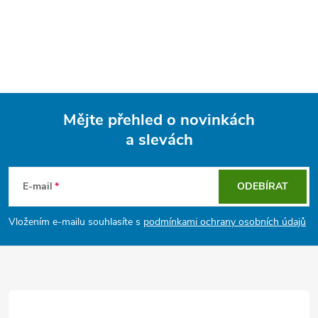
Mějte přehled o novinkách
a slevách
Z
á
E-mail
ODEBÍRAT
p
Vložením e-mailu souhlasíte s
podmínkami ochrany osobních údajů
a
t