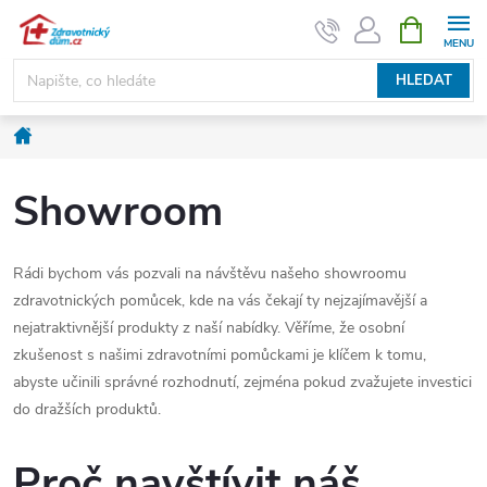
Přejít
NÁKUPNÍ
KOŠÍK
na
obsah
HLEDAT
Domů
Showroom
Rádi bychom vás pozvali na návštěvu našeho showroomu
zdravotnických pomůcek, kde na vás čekají ty nejzajímavější a
nejatraktivnější produkty z naší nabídky. Věříme, že osobní
zkušenost s našimi zdravotními pomůckami je klíčem k tomu,
abyste učinili správné rozhodnutí, zejména pokud zvažujete investici
do dražších produktů.
Proč navštívit náš