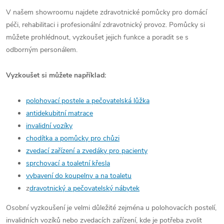
V našem showroomu najdete zdravotnické pomůcky pro domácí
péči, rehabilitaci i profesionální zdravotnický provoz. Pomůcky si
můžete prohlédnout, vyzkoušet jejich funkce a poradit se s
odborným personálem.
Vyzkoušet si můžete například:
polohovací postele a pečovatelská lůžka
antidekubitní matrace
invalidní vozíky
chodítka a pomůcky pro chůzi
zvedací zařízení a zvedáky pro pacienty
sprchovací a toaletní křesla
vybavení do koupelny a na toaletu
z
dravotnický a pečovatelský nábytek
Osobní vyzkoušení je velmi důležité zejména u polohovacích postelí,
invalidních vozíků nebo zvedacích zařízení, kde je potřeba zvolit