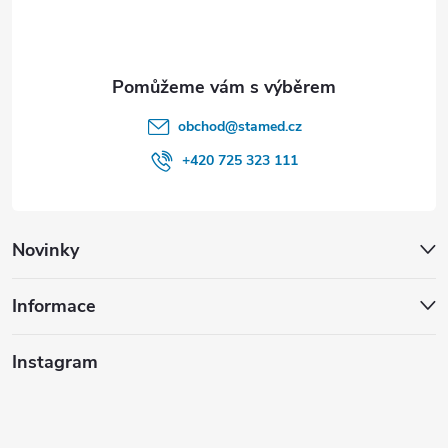
í
obchod
@
stamed.cz
+420 725 323 111
Novinky
Informace
Instagram