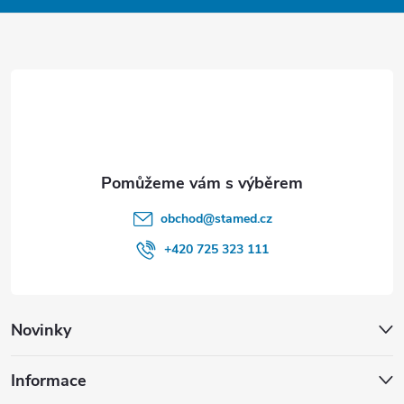
a
t
í
obchod
@
stamed.cz
+420 725 323 111
Novinky
Informace