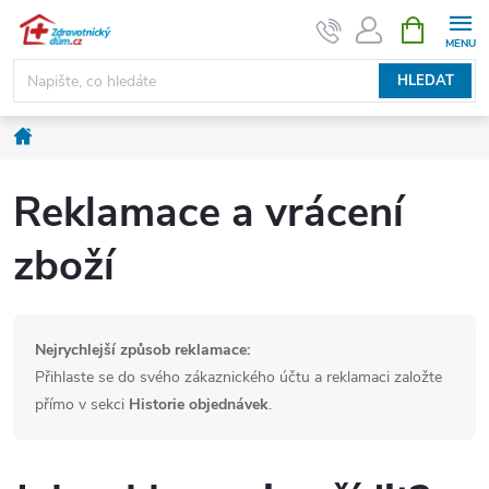
Přejít
NÁKUPNÍ
KOŠÍK
na
obsah
HLEDAT
Domů
Reklamace a vrácení
zboží
Nejrychlejší způsob reklamace:
Přihlaste se do svého zákaznického účtu a reklamaci založte
přímo v sekci
Historie objednávek
.