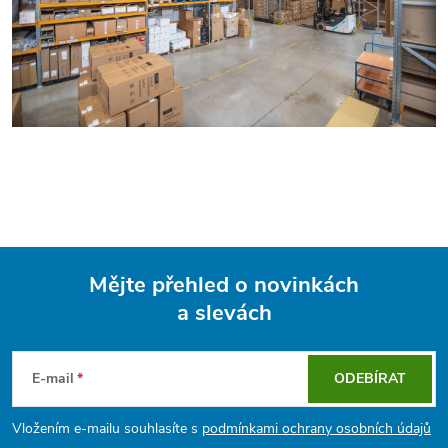
Mějte přehled o novinkách
a slevách
Z
á
E-mail
ODEBÍRAT
p
Vložením e-mailu souhlasíte s
podmínkami ochrany osobních údajů