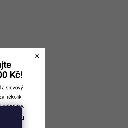
jte
00 Kč!
l a slevový
za několik
í schránky.
i nákupu
nad
Kč.