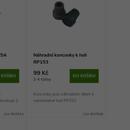
05A
Náhradní koncovky k holi
RP153
99 Kč
 KOŠÍKU
DO KOŠÍKU
2-4 týdny
k
Koncovky jsou náhradním dílem k
 obsahuje 2
nastavitelné holi RP153.
Kód:
RV7011
Kód:
RV7028