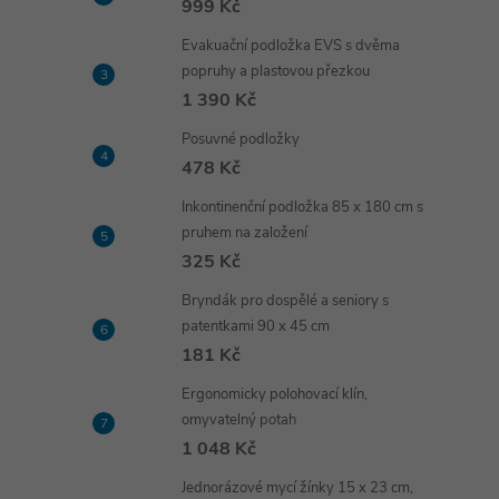
999 Kč
Evakuační podložka EVS s dvěma
popruhy a plastovou přezkou
1 390 Kč
Posuvné podložky
478 Kč
Inkontinenční podložka 85 x 180 cm s
pruhem na založení
325 Kč
Bryndák pro dospělé a seniory s
patentkami 90 x 45 cm
181 Kč
Ergonomicky polohovací klín,
omyvatelný potah
1 048 Kč
Jednorázové mycí žínky 15 x 23 cm,