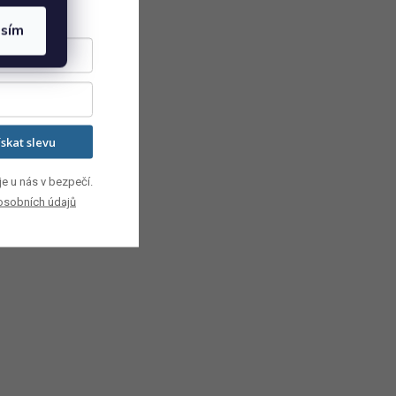
asím
ískat slevu
e u nás v bezpečí.
osobních údajů