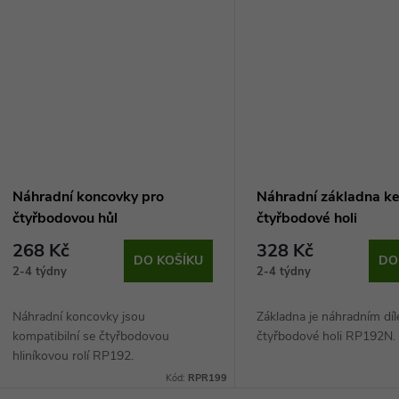
k
ů
t
ů
Náhradní koncovky pro
Náhradní základna k
čtyřbodovou hůl
čtyřbodové holi
268 Kč
328 Kč
DO KOŠÍKU
DO
2-4 týdny
2-4 týdny
Náhradní koncovky jsou
Základna je náhradním dí
kompatibilní se čtyřbodovou
čtyřbodové holi RP192N
hliníkovou rolí RP192.
Kód:
RPR199