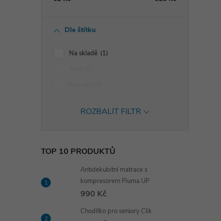
Dle štítku
Na skladě
1
Akce
0
Novinka
0
ROZBALIT FILTR
TOP 10 PRODUKTŮ
Antidekubitní matrace s
kompresorem Piuma UP
990 Kč
Chodítko pro seniory Clik