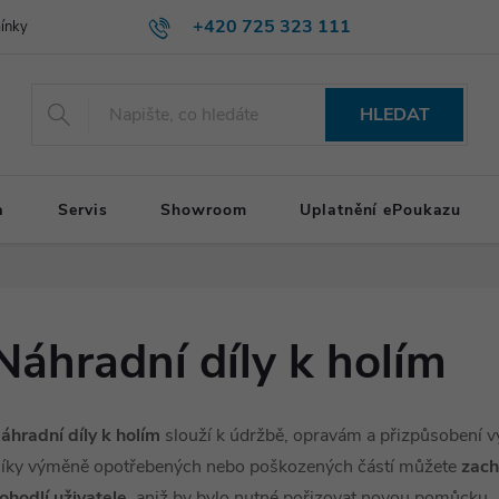
+420 725 323 111
ínky
HLEDAT
a
Servis
Showroom
Uplatnění ePoukazu
Náhradní díly k holím
áhradní díly k holím
slouží k údržbě, opravám a přizpůsobení vy
íky výměně opotřebených nebo poškozených částí můžete
zach
ohodlí uživatele
, aniž by bylo nutné pořizovat novou pomůcku.