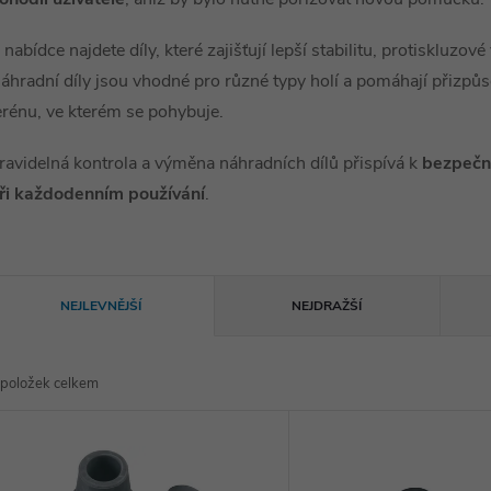
 nabídce najdete díly, které zajišťují lepší stabilitu, protiskluzo
áhradní díly jsou vhodné pro různé typy holí a pomáhají přizpů
erénu, ve kterém se pohybuje.
ravidelná kontrola a výměna náhradních dílů přispívá k
bezpečné
ři každodenním používání
.
Ř
NEJLEVNĚJŠÍ
NEJDRAŽŠÍ
a
položek celkem
z
V
e
ý