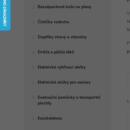
t
Bezzápachové koše na pleny
V
r
N
Čističky vzduchu
t
a
Doplňky stravy a vitamíny
P
n
p
Drtiče a půliče léků
n
Elektrické vyhřívací dečky
í
Elektrické skútry pro seniory
p
Evakuační pomůcky a transportní
5
plachty
a
n
Exoskeletony