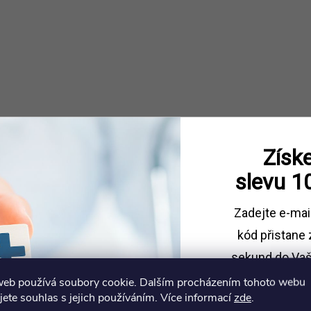
O
v
á
d
Získe
a
slevu
1
c
Zadejte e-mai
kód
přistane 
sekund do Vaš
p
web používá soubory cookie. Dalším procházením tohoto webu
Sleva platí př
jete souhlas s jejich používáním. Více informací
zde
.
1500 