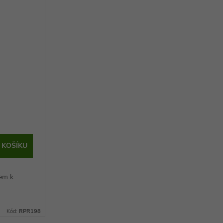
e
 KOŠÍKU
lem k
.
Kód:
RPR198