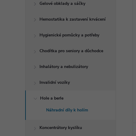
e
Gelové obklady a sáčky
l
í
Hemostatika k zastavení krvácení
i
Hygienické pomůcky a potřeby
Chodítka pro seniory a důchodce
Inhalátory a nebulizátory
Invalidní vozíky
Hole a berle
Náhradní díly k holím
Koncentrátory kyslíku