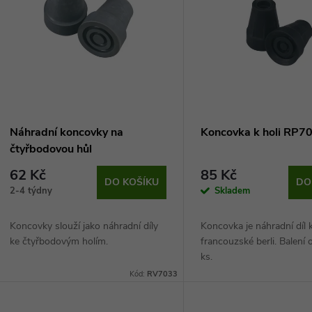
n
p
p
s
r
p
Náhradní koncovky na
Koncovka k holi RP7
o
čtyřbodovou hůl
r
62 Kč
85 Kč
d
DO KOŠÍKU
DO
2-4 týdny
Skladem
o
u
Koncovky slouží jako náhradní díly
Koncovka je náhradní díl 
d
ke čtyřbodovým holím.
francouzské berli. Balení
k
ks.
u
Kód:
RV7033
t