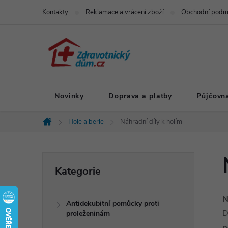
Přejít
Kontakty
Reklamace a vrácení zboží
Obchodní podm
na
obsah
Novinky
Doprava a platby
Půjčovn
Hole a berle
Náhradní díly k holím
Domů
P
Přeskočit
Kategorie
kategorie
o
N
Antidekubitní pomůcky proti
s
D
proleženinám
p