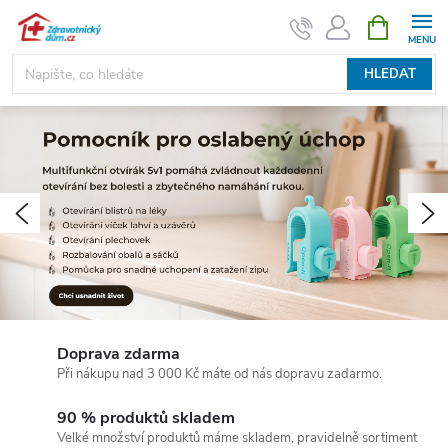
Přejít
NÁKUPNÍ
KOŠÍK
na
obsah
HLEDAT
Z
d
r
Předchozí
N
a
v
o
Doprava zdarma
Při nákupu nad 3 000 Kč máte od nás dopravu zadarmo.
t
90 % produktů skladem
n
Velké množství produktů máme skladem, pravidelně sortiment