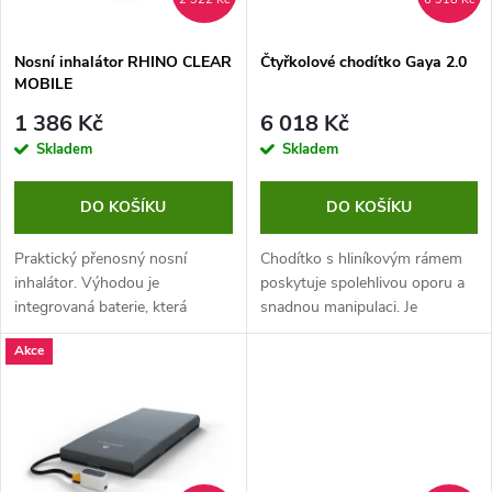
y
p
Nosní inhalátor RHINO CLEAR
Čtyřkolové chodítko Gaya 2.0
MOBILE
r
1 386 Kč
6 018 Kč
Skladem
Skladem
o
d
DO KOŠÍKU
DO KOŠÍKU
o
Praktický přenosný nosní
Chodítko s hliníkovým rámem
inhalátor. Výhodou je
poskytuje spolehlivou oporu a
m
integrovaná baterie, která
snadnou manipulaci. Je
umožní inhalaci kdykoliv na
vybaveno odklopnými
á
Akce
cestách. Inhalátor je pro
stupačkami, což umožňuje jeho
každého díky 3 velikostem
využití jako transportního
c
nosních koncovek.
vozítka pro přesun...
í