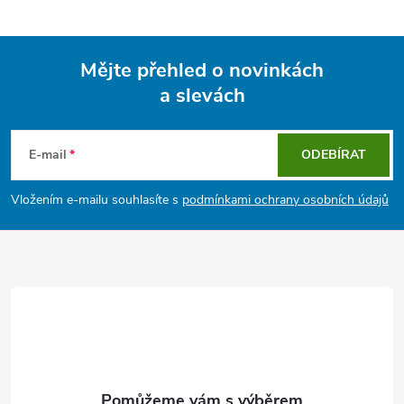
Mějte přehled o novinkách
a slevách
Z
á
E-mail
ODEBÍRAT
p
Vložením e-mailu souhlasíte s
podmínkami ochrany osobních údajů
a
t
í