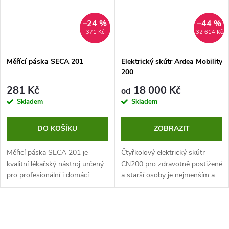
s
i
–24 %
–44 %
371 Kč
32 614 Kč
o
Měřící páska SECA 201
Elektrický skútr Ardea Mobility
n
200
á
281 Kč
18 000 Kč
od
Skladem
Skladem
l
DO KOŠÍKU
ZOBRAZIT
n
Měřicí páska SECA 201 je
Čtyřkolový elektrický skútr
í
kvalitní lékařský nástroj určený
CN200 pro zdravotně postižené
pro profesionální i domácí
a starší osoby je nejmenším a
z
použití. Díky robustní
nejkompaktnějším modelem
konstrukci, přesné stupnici a
řady Ardea Mobility. Je vhodný
a
pohodlnému ovládání jednou
pro použití ve vnitřních i...
rukou je...
ř