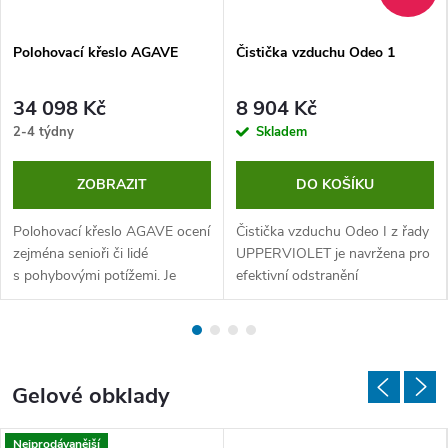
Polohovací křeslo AGAVE
Čistička vzduchu Odeo 1
34 098 Kč
8 904 Kč
2-4 týdny
Skladem
ZOBRAZIT
DO KOŠÍKU
Polohovací křeslo AGAVE ocení
Čistička vzduchu Odeo I z řady
zejména senioři či lidé
UPPERVIOLET je navržena pro
s pohybovými potížemi. Je
efektivní odstranění
vhodné do zdravotnických a
nepříjemných pachů a sterilizaci
sociálních zařízení i pro domácí
vzduchu ve vnitřních
použití. Polohování je
prostorách. Díky pokročilé UV
nenáročné...
technologii...
Gelové obklady
Nejprodávanější