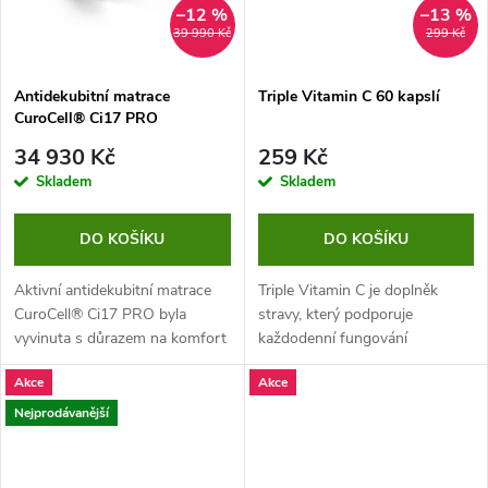
p
–12 %
–13 %
39 990 Kč
299 Kč
é
Antidekubitní matrace
Triple Vitamin C 60 kapslí
č
CuroCell® Ci17 PRO
s automatickou řídící
i
34 930 Kč
259 Kč
jednotkou
Skladem
Skladem
i
DO KOŠÍKU
DO KOŠÍKU
p
r
Aktivní antidekubitní matrace
Triple Vitamin C je doplněk
CuroCell® Ci17 PRO byla
stravy, který podporuje
o
vyvinuta s důrazem na komfort
každodenní fungování
uživatele a prevenci vzniku
organismu. Obsahuje vitamín C
Akce
Akce
f
proleženin až do 4. stupně. Díky
ve třech formách.
speciální technologii GALP...
Nejprodávanější
e