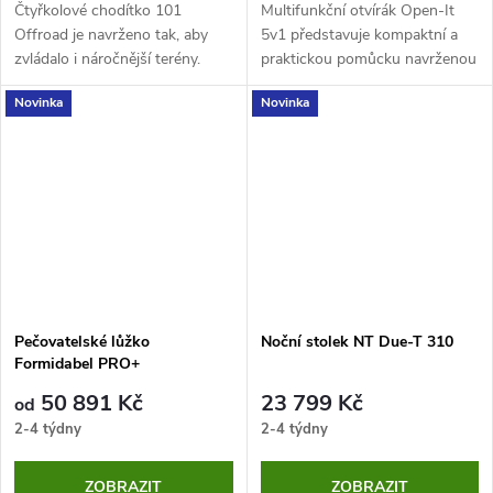
Čtyřkolové chodítko 101
Multifunkční otvírák Open-It
Offroad je navrženo tak, aby
5v1 představuje kompaktní a
zvládalo i náročnější terény.
praktickou pomůcku navrženou
Díky tomu si poradí i
pro seniory i osoby se sníženou
Novinka
Novinka
nezpevněnými lesními cestami
silou úchopu. Usnadňuje běžné
či nerovným povrchem. Je
činnosti vyžadující...
vhodné pro seniory...
Pečovatelské lůžko
Noční stolek NT Due-T 310
Formidabel PRO+
50 891 Kč
23 799 Kč
od
2-4 týdny
2-4 týdny
ZOBRAZIT
ZOBRAZIT