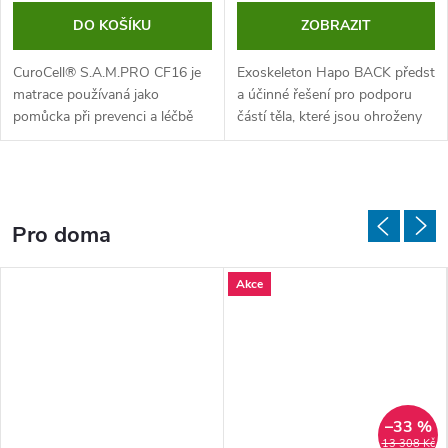
DO KOŠÍKU
ZOBRAZIT
CuroCell® S.A.M.PRO CF16 je
Exoskeleton Hapo BACK představu
matrace používaná jako
a účinné řešení pro podporu
pomůcka při prevenci a léčbě
částí těla, které jsou ohroženy
dekubitů až do kategorie 3
nebo postiženy bolestí při
včetně (v kombinaci s
vykonávání...
individuálním plánem péče).
Matrace kombinuje...
Pro doma
Akce
–33 %
13 308 Kč