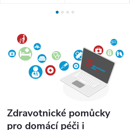
snížit otok a poskytují úlevu při
redukují otoky a přispívají k
různých zdravotních potížích.
řešení mnoha dalších
Díky pružné gelové...
zdravotních obtíží. Díky pružné
gelové...
Zdravotnické pomůcky
pro domácí péči i