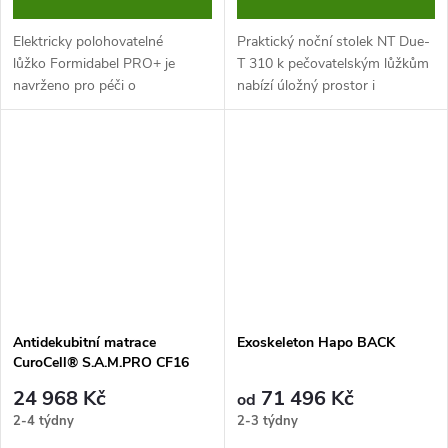
Elektricky polohovatelné
Praktický noční stolek NT Due-
lůžko Formidabel PRO+ je
T 310 k pečovatelským lůžkům
navrženo pro péči o
nabízí úložný prostor i
dlouhodobě ležící klienty. Díky
přehledně řešené zásuvky a
své konstrukci a funkční výbavě
přihrádky pro každodenní
vyhovuje náročným
potřeby
požadavkům...
Antidekubitní matrace
Exoskeleton Hapo BACK
CuroCell® S.A.M.PRO CF16
24 968 Kč
71 496 Kč
od
2-4 týdny
2-3 týdny