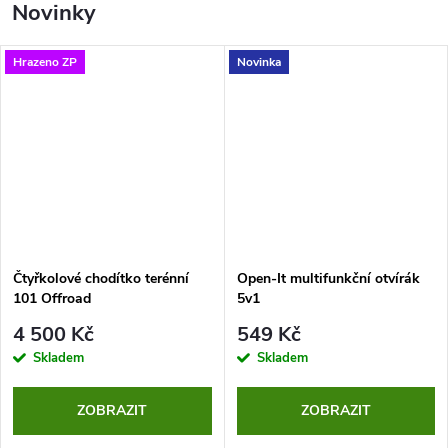
Novinky
í
Hrazeno ZP
Novinka
z
e
n
í
Čtyřkolové chodítko terénní
Open-It multifunkční otvírák
101 Offroad
5v1
4 500 Kč
549 Kč
Skladem
Skladem
ZOBRAZIT
ZOBRAZIT