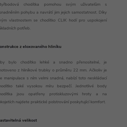
tyřbodová chodítka pomohou svým uživatelům s
snadněním pohybu a navrátí jim jejich samostatnost. Díky
vým vlastnostem se chodítko CLIK hodí pro uspokojení
ákladních potřeb.
onstrukce z eloxovaného hliníku
by bylo chodítko lehké a snadno přenositelné, je
hotoveno z hliníkové trubky o průměru 22 mm. Ačkoliv je
le manipulace s ním velmi snadná, nabízí toto neskládací
hodítko také vysokou míru bezpečí. Jednotlivé body
hodítka jsou opatřeny protiskluzovými hroty a na
ukojetích najdete praktické polstrování poskytující komfort.
astavitelná velikost