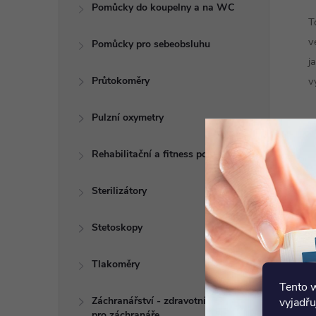
Pomůcky do koupelny a na WC
T
v
Pomůcky pro sebeobsluhu
j
Průtokoměry
v
Pulzní oxymetry
R
Rehabilitační a fitness pomůcky
Sterilizátory
Stetoskopy
Tlakoměry
Tento 
Záchranářství - zdravotní potřeby
vyjadřu
pro záchranáře