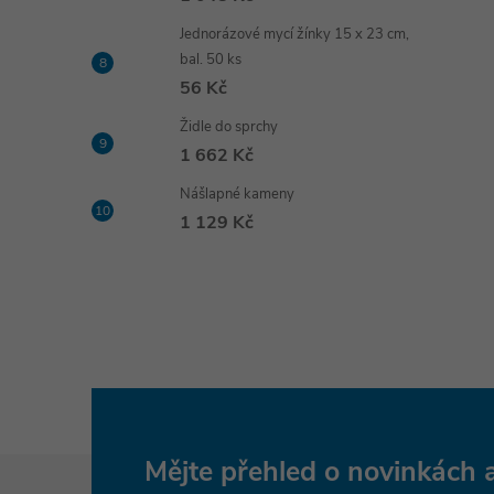
Jednorázové mycí žínky 15 x 23 cm,
bal. 50 ks
56 Kč
Židle do sprchy
1 662 Kč
Nášlapné kameny
1 129 Kč
Z
Mějte přehled o novinkách