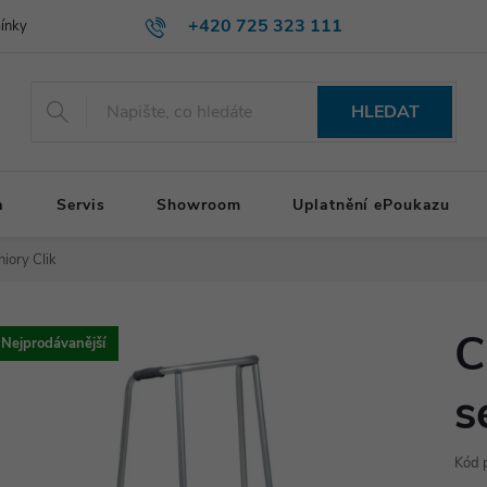
+420 725 323 111
ínky
HLEDAT
a
Servis
Showroom
Uplatnění ePoukazu
iory Clik
C
Nejprodávanější
s
Kód 