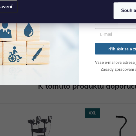
avení
Souhl
Přihlásit se a z
Vaše e-mailová adresa j
Zásady zpracování 
K tomuto produktu doporuču
XXL