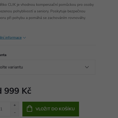
ítko CLIK je vhodnou kompenzační pomůckou pro osoby
ezenou pohyblivostí a seniory. Poskytuje bezpečnou
oru při pohybu a pomáhá se zachováním rovnováhy.
ilní informace
anta
d
999 Kč
ná
:
VLOŽIT DO KOŠÍKU