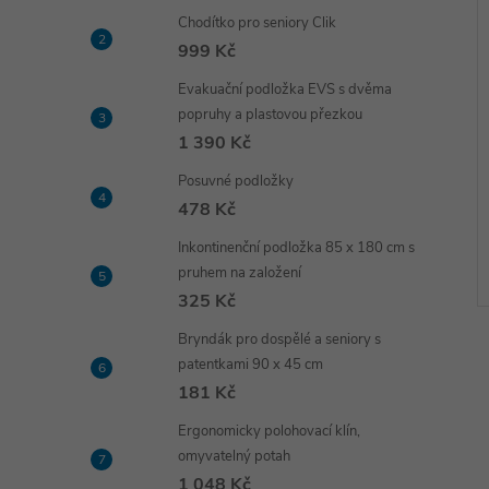
Chodítko pro seniory Clik
999 Kč
Evakuační podložka EVS s dvěma
popruhy a plastovou přezkou
1 390 Kč
Posuvné podložky
478 Kč
Inkontinenční podložka 85 x 180 cm s
pruhem na založení
325 Kč
Bryndák pro dospělé a seniory s
patentkami 90 x 45 cm
181 Kč
Ergonomicky polohovací klín,
omyvatelný potah
1 048 Kč