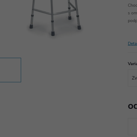
Chod
s om
podp
Deta
Vari
o
Měr
cena