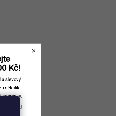
jte
00 Kč!
l a slevový
za několik
í schránky.
i nákupu
nad
Kč.