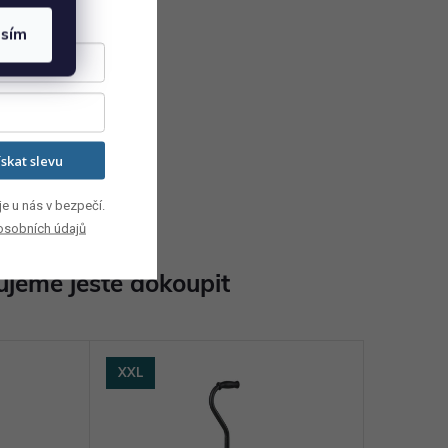
asím
ískat slevu
e u nás v bezpečí.
osobních údajů
jeme ještě dokoupit
XXL