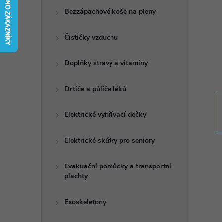
t
Bezzápachové koše na pleny
r
Čističky vzduchu
a
Doplňky stravy a vitamíny
n
Drtiče a půliče léků
n
Elektrické vyhřívací dečky
í
Elektrické skútry pro seniory
p
Evakuační pomůcky a transportní
plachty
a
n
Exoskeletony