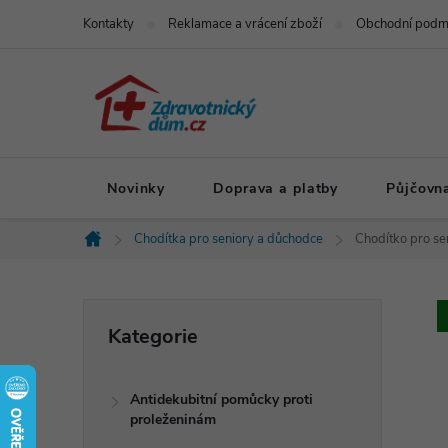
Přejít
Kontakty
Reklamace a vrácení zboží
Obchodní podm
na
obsah
Novinky
Doprava a platby
Půjčovn
Chodítka pro seniory a důchodce
Chodítko pro sen
Domů
P
Přeskočit
Kategorie
kategorie
o
Antidekubitní pomůcky proti
s
proleženinám