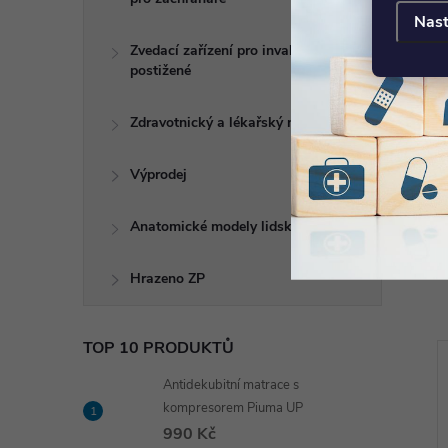
Nast
Zvedací zařízení pro invalidy a
postižené
Zdravotnický a lékařský nábytek
Výprodej
Anatomické modely lidského těla
Hrazeno ZP
TOP 10 PRODUKTŮ
Antidekubitní matrace s
kompresorem Piuma UP
990 Kč