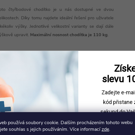
oto čtyřbodové chodítko je u nás dostupné ve dvou
elikostech. Díky tomu najdete ideální řešení pro uživatele
akékoliv výšky. Jednotlivé velikostní varianty se dají dále
ýškově upravit.
Maximální nosnost chodítka je 110 kg
.
ozměry:
Získe
slevu
1
Zadejte e-mai
kód
přistane 
sekund do Vaš
web používá soubory cookie. Dalším procházením tohoto webu
Sleva platí př
jete souhlas s jejich používáním. Více informací
zde
.
1500 