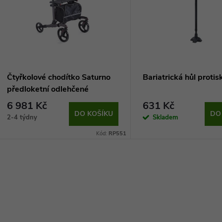
Čtyřkolové chodítko Saturno
Bariatrická hůl protis
předloketní odlehčené
6 981 Kč
631 Kč
DO KOŠÍKU
DO
2-4 týdny
Skladem
Kód:
RP551