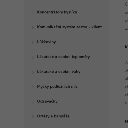
Č
Koncentrátory kyslíku
u
s
Komunikační systém sestra - klient
z
Lůžkoviny
K
Lékařské a osobní teploměry
A
z
Lékařské a osobní váhy
a
Myčky podložních mís
c
c
Odsávačky
r
Ortézy a bandáže
N