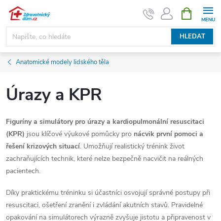
Přejít
NÁKUPNÍ
KOŠÍK
na
obsah
HLEDAT
Anatomické modely lidského těla
Úrazy a KPR
Figuríny a simulátory pro úrazy a kardiopulmonální resuscitaci
(KPR)
jsou klíčové výukové pomůcky pro
nácvik první pomoci a
řešení krizových situací
. Umožňují realistický trénink život
zachraňujících technik, které nelze bezpečně nacvičit na reálných
pacientech.
Díky praktickému tréninku si účastníci osvojují správné postupy při
resuscitaci, ošetření zranění i zvládání akutních stavů. Pravidelné
opakování na simulátorech výrazně zvyšuje jistotu a připravenost v