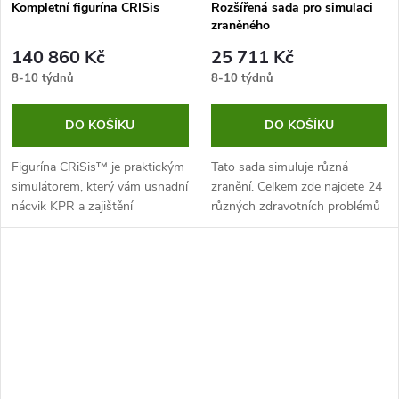
Kompletní figurína CRISis
Rozšířená sada pro simulaci
zraněného
140 860 Kč
25 711 Kč
8-10 týdnů
8-10 týdnů
DO KOŠÍKU
DO KOŠÍKU
Figurína CRiSis™ je praktickým
Tato sada simuluje různá
simulátorem, který vám usnadní
zranění. Celkem zde najdete 24
nácvik KPR a zajištění
různých zdravotních problémů
od průstřelu dlaně, až po
otevřenou amputaci. Sada
umožňuje nácvik technik první
pomoci,...