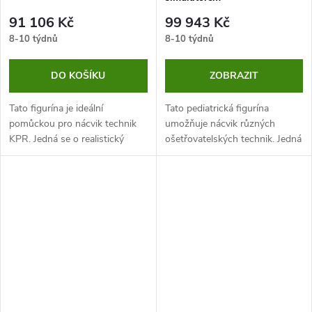
91 106 Kč
99 943 Kč
8-10 týdnů
8-10 týdnů
DO KOŠÍKU
ZOBRAZIT
Tato figurína je ideální
Tato pediatrická figurína
pomůckou pro nácvik technik
umožňuje nácvik různých
KPR. Jedná se o realistický
ošetřovatelských technik. Jedná
model, který má životní velikost
o vysoce kvalitní pomůcku,
a je zhotovený z kvalitních a
kterou ocení školy se
odolných materiálů.
zdravotnickým zaměřením.
Figurína má...