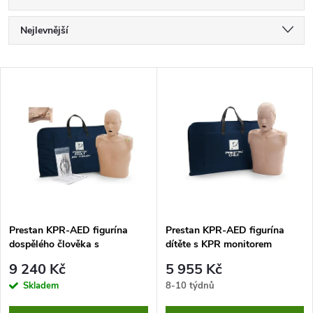
Ř
Nejlevnější
a
Nejdražší
V
Nejprodávanější
z
ý
Abecedně
e
p
n
i
í
s
p
Prestan KPR-AED figurína
Prestan KPR-AED figurína
dospělého člověka s
dítěte s KPR monitorem
p
pohyblivou čelistí a KPR
r
9 240 Kč
5 955 Kč
monitorem
r
Skladem
8-10 týdnů
o