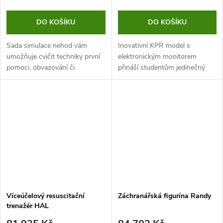
DO KOŠÍKU
DO KOŠÍKU
Sada simulace nehod vám
Inovativní KPR model s
umožňuje cvičit techniky první
elektronickým monitorem
pomoci, obvazování či
přináší studentům jedinečný
dlahování. V balení najdete
způsob tréninku nepřímé
falešná zranění, pomůcky na
srdeční masáže. Díky
přípravu umělé krve a různé
monitorování počtu stlačení
další...
hrudníku mohou studenti...
Víceúčelový resuscitační
Záchranářská figurína Randy
trenažér HAL