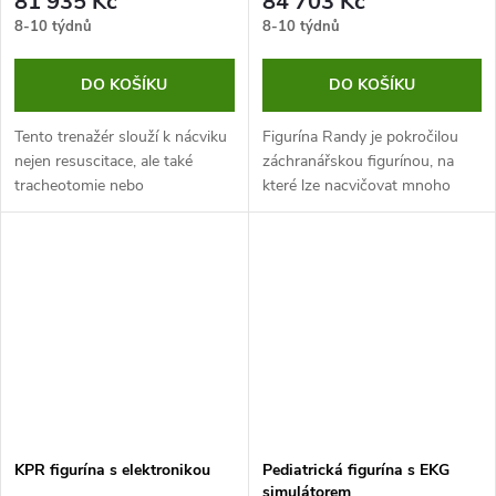
81 935 Kč
84 703 Kč
8-10 týdnů
8-10 týdnů
DO KOŠÍKU
DO KOŠÍKU
Tento trenažér slouží k nácviku
Figurína Randy je pokročilou
nejen resuscitace, ale také
záchranářskou figurínou, na
tracheotomie nebo
které lze nacvičovat mnoho
krikothyromie. Jedná se o
postupů a procedur. Díky
anatomicky přesný model, který
reálnému rozložení hmotnosti
pomáhá studentům se
dokáže velmi věrohodně
zdokonalováním těchto...
simulovat...
KPR figurína s elektronikou
Pediatrická figurína s EKG
simulátorem