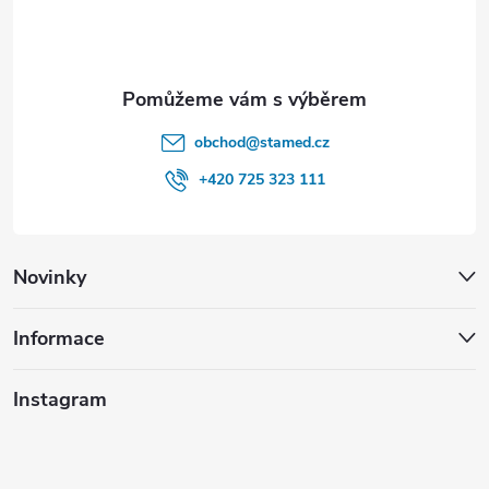
ý
í
p
i
s
obchod
@
stamed.cz
u
+420 725 323 111
Novinky
Informace
Instagram