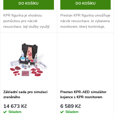
o
DO KOŠÍKU
DO KOŠÍKU
d
d
KPR figurína je vhodnou
Prestan KPR figurína umožňuje
u
pomůckou pro nácvik
nácvik resuscitace. Je vybavena
resuscitace. Její služby využijí
monitorem, který kontroluje,
u
například školy se
zda resuscitace probíhá
k
zdravotnickým zařízením, kurzy
správně, takže hned víte, kde se
k
první pomoci nebo autoškoly.
stala chyba. Služby této...
t
Figurína je vybavena...
t
ů
ů
Základní sada pro simulaci
Prestan KPR-AED simulátor
zraněného
kojence s KPR monitorem
14 673 Kč
6 589 Kč
Skladem
Skladem