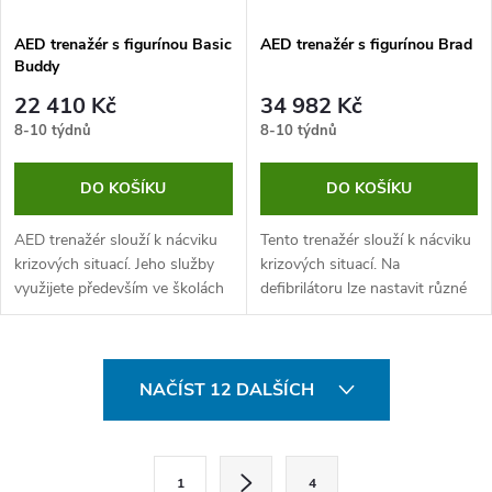
AED trenažér s figurínou Basic
AED trenažér s figurínou Brad
Buddy
22 410 Kč
34 982 Kč
8-10 týdnů
8-10 týdnů
DO KOŠÍKU
DO KOŠÍKU
AED trenažér slouží k nácviku
Tento trenažér slouží k nácviku
krizových situací. Jeho služby
krizových situací. Na
využijete především ve školách
defibrilátoru lze nastavit různé
se zdravotnickým zaměřením
scénáře, které je poté možné
nebo záchranářských kurzech.
řešit za pomocí figuríny Brad.
Balení obsahuje také...
Jedná se o praktickou
O
pomůcku,...
NAČÍST 12 DALŠÍCH
v
l
S
1
4