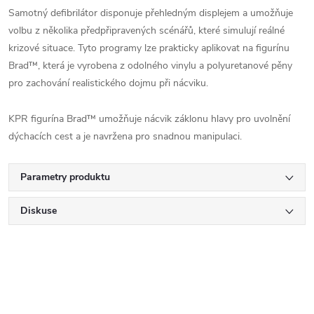
Samotný defibrilátor disponuje přehledným displejem a umožňuje
volbu z několika předpřipravených scénářů, které simulují reálné
krizové situace. Tyto programy lze prakticky aplikovat na figurínu
Brad™, která je vyrobena z odolného vinylu a polyuretanové pěny
pro zachování realistického dojmu při nácviku.
KPR figurína Brad™ umožňuje nácvik záklonu hlavy pro uvolnění
dýchacích cest a je navržena pro snadnou manipulaci.
Parametry produktu
Diskuse