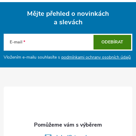
Mějte přehled o novinkách
a slevách
Z
á
E-mail
ODEBÍRAT
p
Vložením e-mailu souhlasíte s
podmínkami ochrany osobních údajů
a
t
í