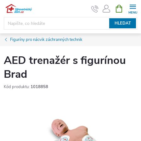
Přejít
NÁKUPNÍ
KOŠÍK
na
obsah
HLEDAT
Figuríny pro nácvik záchranných technik
AED trenažér s figurínou
Brad
Kód produktu:
1018858