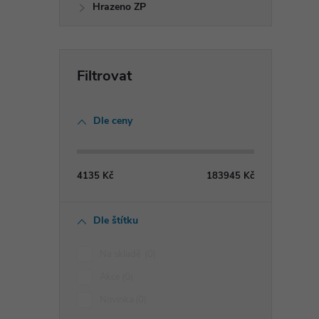
Hrazeno ZP
Dle ceny
i
4135
Kč
183945
Kč
Dle štítku
Na skladě
0
Akce
0
Novinka
0