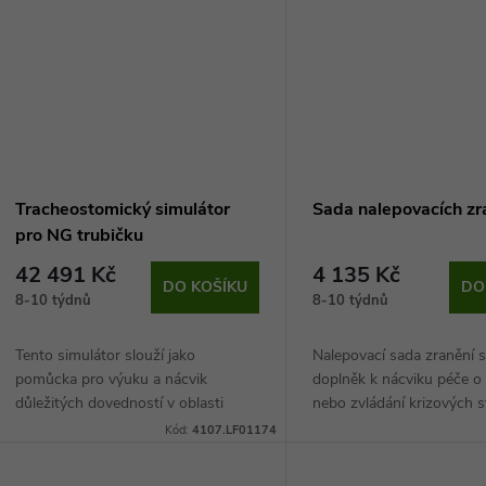
ů
t
ů
Tracheostomický simulátor
Sada nalepovacích zr
pro NG trubičku
42 491 Kč
4 135 Kč
DO KOŠÍKU
DO
8-10 týdnů
8-10 týdnů
Tento simulátor slouží jako
Nalepovací sada zranění s
pomůcka pro výuku a nácvik
doplněk k nácviku péče o
důležitých dovedností v oblasti
nebo zvládání krizových 
tracheostomie a péče o pacienty,
Kód:
4107.LF01174
kteří mají respirační potíže. Jedná se
o anatomicky...