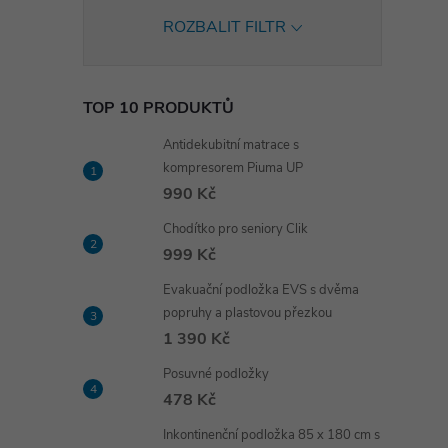
ROZBALIT FILTR
TOP 10 PRODUKTŮ
Antidekubitní matrace s
kompresorem Piuma UP
990 Kč
Chodítko pro seniory Clik
999 Kč
Evakuační podložka EVS s dvěma
popruhy a plastovou přezkou
1 390 Kč
Posuvné podložky
478 Kč
Inkontinenční podložka 85 x 180 cm s