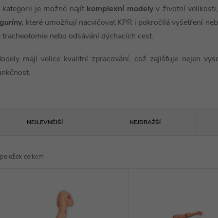
 kategorii je možné najít
komplexní modely
v životní velikost
iguríny
, které umožňují nacvičovat KPR i pokročilá vyšetření ne
e tracheotomie nebo odsávání dýchacích cest.
odely mají velice kvalitní zpracování, což zajišťuje nejen v
unkčnost.
Ř
NEJLEVNĚJŠÍ
NEJDRAŽŠÍ
a
položek celkem
z
V
e
ý
n