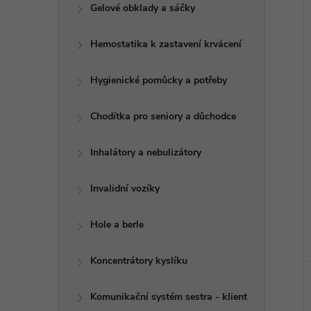
e
Gelové obklady a sáčky
í
i
l
Hemostatika k zastavení krvácení
Hygienické pomůcky a potřeby
Chodítka pro seniory a důchodce
Inhalátory a nebulizátory
Invalidní vozíky
Hole a berle
Koncentrátory kyslíku
Komunikační systém sestra - klient