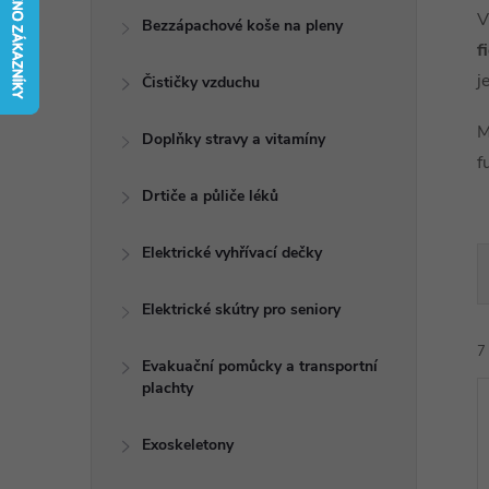
t
V
Bezzápachové koše na pleny
f
r
j
Čističky vzduchu
a
M
Doplňky stravy a vitamíny
f
n
Drtiče a půliče léků
n
Elektrické vyhřívací dečky
í
Elektrické skútry pro seniory
p
7
Evakuační pomůcky a transportní
plachty
a
n
Exoskeletony