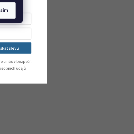
asím
ískat slevu
e u nás v bezpečí.
osobních údajů