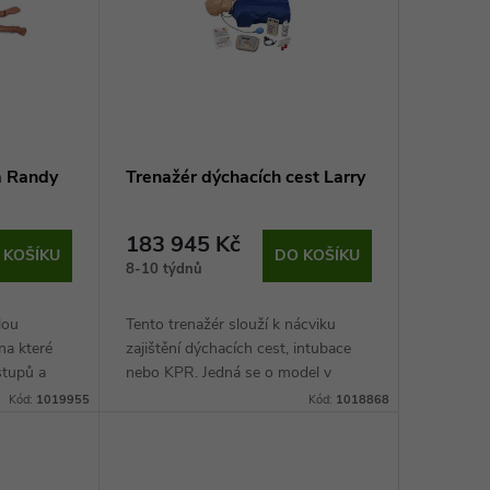
a Randy
Trenažér dýchacích cest Larry
183 945 Kč
 KOŠÍKU
DO KOŠÍKU
8-10 týdnů
lou
Tento trenažér slouží k nácviku
na které
zajištění dýchacích cest, intubace
stupů a
nebo KPR. Jedná se o model v
rozložení
životní velikosti, který je anatomicky
Kód:
1019955
Kód:
1018868
věrohodně
přesný a zhotovený z kvalitních...