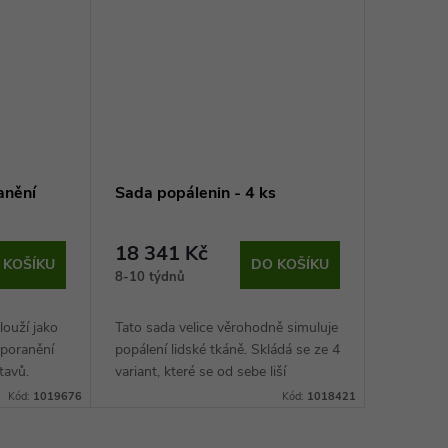
anění
Sada popálenin - 4 ks
18 341 Kč
 KOŠÍKU
DO KOŠÍKU
8-10 týdnů
louží jako
Tato sada velice věrohodně simuluje
 poranění
popálení lidské tkáně. Skládá se ze 4
stavů.
variant, které se od sebe liší
stupněm popálení. Jednotlivé kusy
Kód:
1019676
Kód:
1018421
lze používat opakovaně.