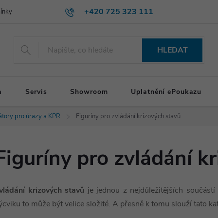
+420 725 323 111
ínky
HLEDAT
a
Servis
Showroom
Uplatnění ePoukazu
látory pro úrazy a KPR
Figuríny pro zvládání krizových stavů
Figuríny pro zvládání k
vládání krizových stavů
je jednou z nejdůležitějších součást
ýcviku to může být velice složité. A přesně k tomu slouží tato ka