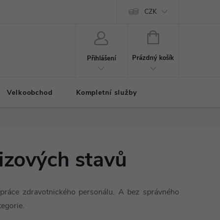
CZK
NÁKUPNÍ
KOŠÍK
Prázdný košík
Přihlášení
Velkoobchod
Kompletní služby
rizových stavů
í práce zdravotnického personálu. A bez správného
tegorie.