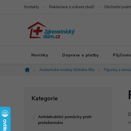
Přejít
Kontakty
Reklamace a vrácení zboží
Obchodní podm
na
obsah
Novinky
Doprava a platby
Půjčovn
Anatomické modely lidského těla
Figuríny a simu
Domů
P
Přeskočit
Kategorie
kategorie
o
Z
Antidekubitní pomůcky proti
s
v
proleženinám