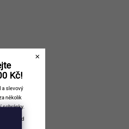
jte
00 Kč!
l a slevový
za několik
í schránky.
i nákupu
nad
Kč.