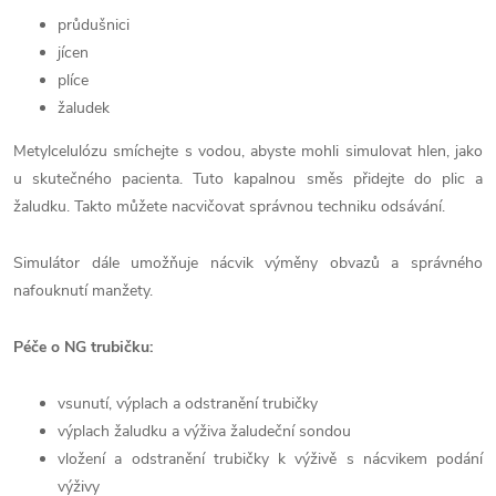
průdušnici
jícen
plíce
žaludek
Metylcelulózu smíchejte s vodou, abyste mohli simulovat hlen, jako
u skutečného pacienta. Tuto kapalnou směs přidejte do plic a
žaludku. Takto můžete nacvičovat správnou techniku odsávání.
Simulátor dále umožňuje nácvik výměny obvazů a správného
nafouknutí manžety.
Péče o NG trubičku:
vsunutí, výplach a odstranění trubičky
výplach žaludku a výživa žaludeční sondou
vložení a odstranění trubičky k výživě s nácvikem podání
výživy