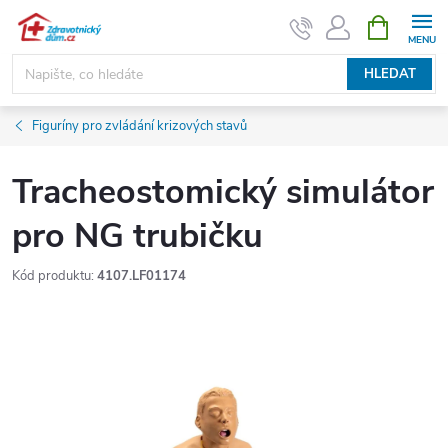
Přejít
NÁKUPNÍ
KOŠÍK
na
obsah
HLEDAT
Figuríny pro zvládání krizových stavů
Tracheostomický simulátor
pro NG trubičku
Kód produktu:
4107.LF01174