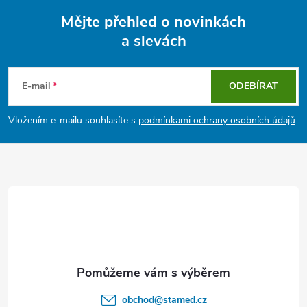
Mějte přehled o novinkách
a slevách
Z
á
E-mail
ODEBÍRAT
p
Vložením e-mailu souhlasíte s
podmínkami ochrany osobních údajů
a
t
í
obchod
@
stamed.cz