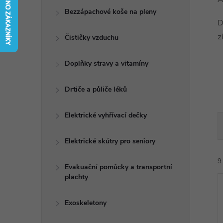
t
Bezzápachové koše na pleny
D
r
z
Čističky vzduchu
a
Doplňky stravy a vitamíny
n
Drtiče a půliče léků
n
Elektrické vyhřívací dečky
í
Elektrické skútry pro seniory
p
9
Evakuační pomůcky a transportní
plachty
a
n
Exoskeletony