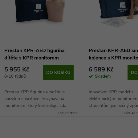
n
p
p
s
r
p
Prestan KPR-AED figurína
Prestan KPR-AED sim
o
dítěte s KPR monitorem
kojence s KPR monit
r
5 955 Kč
6 589 Kč
d
DO KOŠÍKU
DO
8-10 týdnů
Skladem
o
u
Prestan KPR figurína umožňuje
Inovativní KPR model s
d
nácvik resuscitace. Je vybavena
elektronickým monitorem 
k
monitorem, který kontroluje, zda
studentům jedinečný způ
u
resuscitace probíhá správně, takže
tréninku nepřímé srdeční
Kód:
R19150
Kód:
411
t
hned víte, kde se stala chyba.
Díky monitorování počtu s
k
Služby této...
hrudníku mohou studenti.