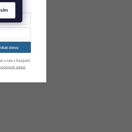
monitoruje...
asím
ískat slevu
e u nás v bezpečí.
osobních údajů