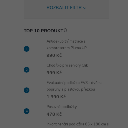
ROZBALIT FILTR
TOP 10 PRODUKTŮ
Antidekubitní matrace s
kompresorem Piuma UP
990 Kč
Chodítko pro seniory Clik
999 Kč
Evakuační podložka EVS s dvěma
popruhy a plastovou přezkou
1 390 Kč
Posuvné podložky
478 Kč
Inkontinenční podložka 85 x 180 cm s