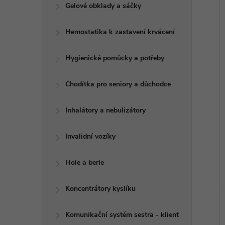
e
Gelové obklady a sáčky
í
i
l
Hemostatika k zastavení krvácení
Hygienické pomůcky a potřeby
Chodítka pro seniory a důchodce
Inhalátory a nebulizátory
Invalidní vozíky
Hole a berle
Koncentrátory kyslíku
Komunikační systém sestra - klient