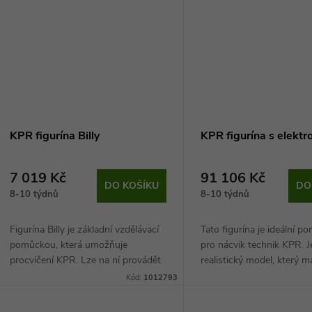
ů
t
ů
KPR figurína Billy
KPR figurína s elektr
7 019 Kč
91 106 Kč
DO KOŠÍKU
DO
8-10 týdnů
8-10 týdnů
Figurína Billy je základní vzdělávací
Tato figurína je ideální 
pomůckou, která umožňuje
pro nácvik technik KPR. J
procvičení KPR. Lze na ní provádět
realistický model, který m
umělé dýchání i masáž hrudníku.
velikost a je zhotovený z 
Kód:
1012793
Figurína navíc dává zpětnou vazbu,
odolných materiálů.
na základě...