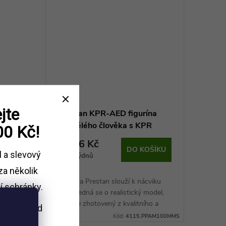
jte
Prestan KPR-AED figurína
h cest –
dospělého člověka s KPR
00 Kč!
monitorem
8 646 Kč
 KOŠÍKU
DO KOŠÍKU
l a slevový
8-10 týdnů
za několik
ácviku
Figurína Prestan slouží k nácviku
í schránky.
st.
KPR. Jedná se o realistický model,
 dítěte a
který je zhotovený z kvalitního a
i nákupu
nad
udoucím
odolného materiálu. Simulátor je
Kód:
1018863
Kód:
4115.PPAM100MMS
Kč.
ležitých
vybaven elektronikou, která