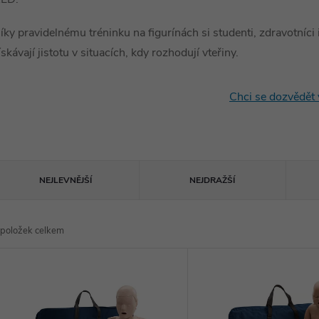
íky pravidelnému tréninku na figurínách si studenti, zdravotníci 
ískávají jistotu v situacích, kdy rozhodují vteřiny.
Chci se dozvědět 
Ř
NEJLEVNĚJŠÍ
NEJDRAŽŠÍ
a
položek celkem
z
V
e
ý