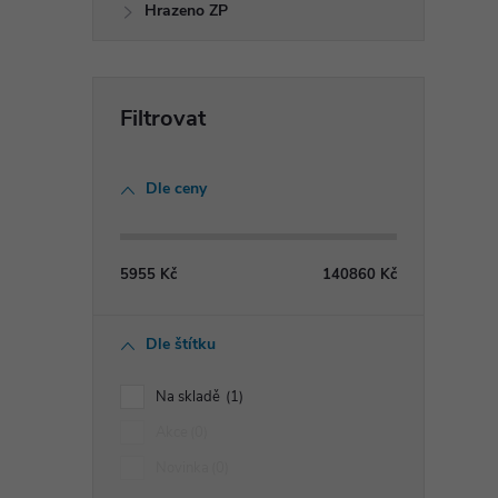
Hrazeno ZP
Dle ceny
5955
Kč
140860
Kč
i
Dle štítku
Na skladě
1
Akce
0
Novinka
0