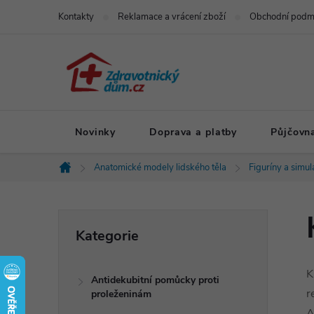
Přejít
Kontakty
Reklamace a vrácení zboží
Obchodní podm
na
obsah
Novinky
Doprava a platby
Půjčovn
Anatomické modely lidského těla
Figuríny a simu
Domů
P
Přeskočit
Kategorie
kategorie
o
K
Antidekubitní pomůcky proti
s
r
proleženinám
A