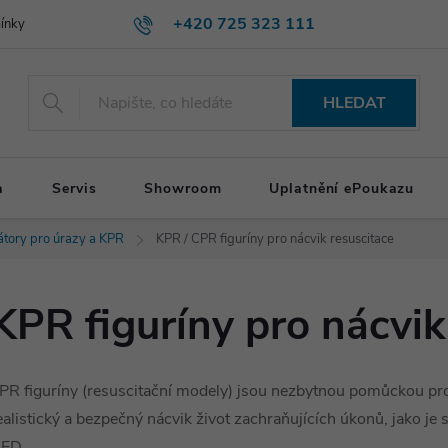
+420 725 323 111
ínky
HLEDAT
a
Servis
Showroom
Uplatnění ePoukazu
látory pro úrazy a KPR
KPR / CPR figuríny pro nácvik resuscitace
KPR figuríny pro nácvik
PR figuríny (resuscitační modely) jsou nezbytnou pomůckou p
ealistický a bezpečný nácvik život zachraňujících úkonů, jako je
ED.