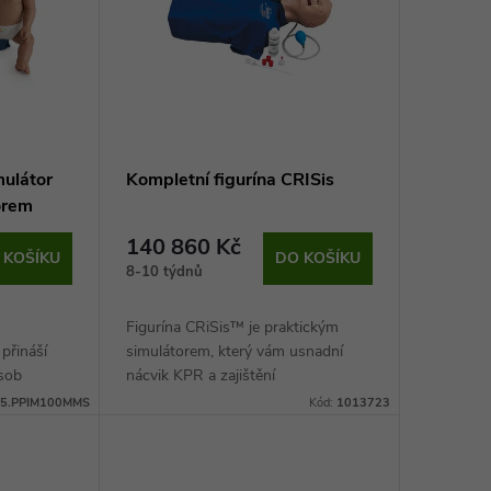
ulátor
Kompletní figurína CRISis
orem
140 860 Kč
 KOŠÍKU
DO KOŠÍKU
8-10 týdnů
Figurína CRiSis™ je praktickým
přináší
simulátorem, který vám usnadní
sob
nácvik KPR a zajištění
 masáže.
5.PPIM100MMS
Kód:
1013723
tlačení
..