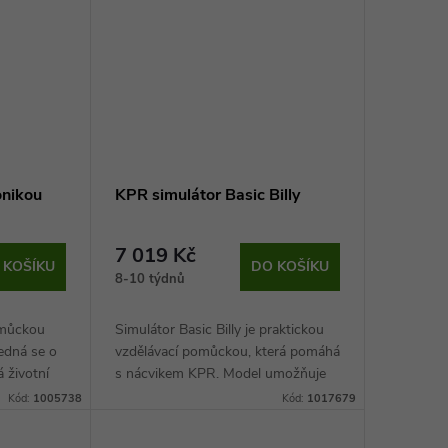
onikou
KPR simulátor Basic Billy
7 019 Kč
 KOŠÍKU
DO KOŠÍKU
8-10 týdnů
pomůckou
Simulátor Basic Billy je praktickou
edná se o
vzdělávací pomůckou, která pomáhá
á životní
s nácvikem KPR. Model umožňuje
kvalitních a
provádět srdeční masáž, umělé
Kód:
1005738
Kód:
1017679
dýchání a lze mu zaklonit hlavu, díky
čemuž se...