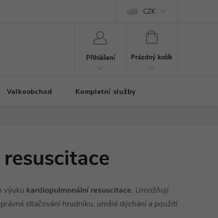
CZK
NÁKUPNÍ
KOŠÍK
Prázdný košík
Přihlášení
Velkoobchod
Kompletní služby
 resuscitace
ro výuku
kardiopulmonální resuscitace
. Umožňují
 správné stlačování hrudníku, umělé dýchání a použití