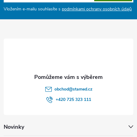
p
Vložením e-mailu souhlasíte s
podmínkami ochrany osobních údajů
a
t
í
obchod
@
stamed.cz
+420 725 323 111
Novinky