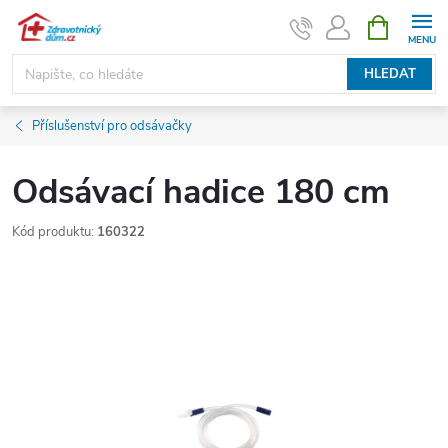
Přejít
NÁKUPNÍ
KOŠÍK
na
obsah
HLEDAT
Příslušenství pro odsávačky
Odsávací hadice 180 cm
Kód produktu:
160322