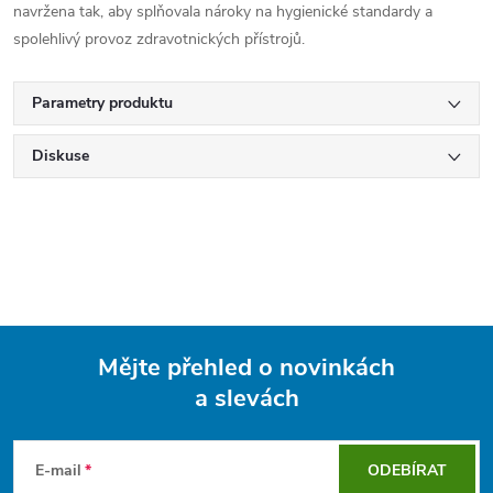
navržena tak, aby splňovala nároky na hygienické standardy a
spolehlivý provoz zdravotnických přístrojů.
Parametry produktu
Diskuse
Mějte přehled o novinkách
a slevách
Z
á
E-mail
ODEBÍRAT