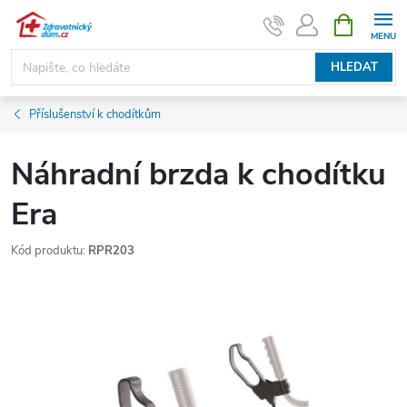
Přejít
NÁKUPNÍ
KOŠÍK
na
obsah
HLEDAT
Příslušenství k chodítkům
Náhradní brzda k chodítku
Era
Kód produktu:
RPR203