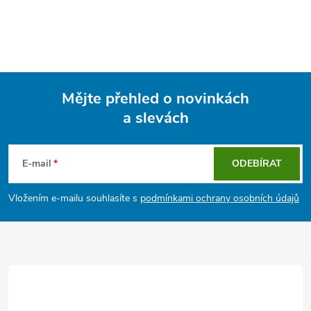
Mějte přehled o novinkách
a slevách
Z
á
E-mail
ODEBÍRAT
p
Vložením e-mailu souhlasíte s
podmínkami ochrany osobních údajů
a
t
í