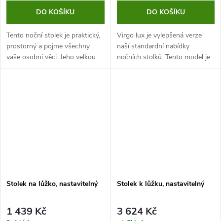
DO KOŠÍKU
DO KOŠÍKU
Tento noční stolek je praktický,
Virgo lux je vylepšená verze
prostorný a pojme všechny
naší standardní nabídky
vaše osobní věci. Jeho velkou
nočních stolků. Tento model je
výhodou je výsuvná jídelní
vybaven výškově nastavitelným
deska, kterou lze po použití
a naklápěcím stolkem. Vybrat
opět zasunout a nezabírá tak...
lze z několika barevných
variant....
Stolek na lůžko, nastavitelný
Stolek k lůžku, nastavitelný
1 439 Kč
3 624 Kč