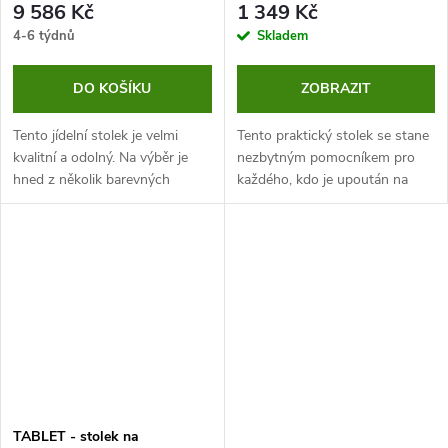
9 586 Kč
1 349 Kč
4-6 týdnů
Skladem
DO KOŠÍKU
ZOBRAZIT
Tento jídelní stolek je velmi
Tento praktický stolek se stane
kvalitní a odolný. Na výběr je
nezbytným pomocníkem pro
hned z několik barevných
každého, kdo je upoután na
variant. Zakoupení stolku je
lůžko. Je dostatečně široký na
možné pouze při minimálním
to, aby plnil funkci jídelního
odběru 5 ks.
stolu, ale své využití najde i...
TABLET - stolek na