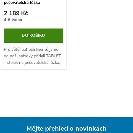
pečovatelská lůžka
2 189 Kč
4-6 týdnů
DO KOŠÍKU
Pro větší pohodlí klientů jsme
do naší nabídky přidali TABLET
- stolek na pečovatelská lůžka,
který se umísťuje na postranice
postele.
O
v
l
á
Mějte přehled o novinkách