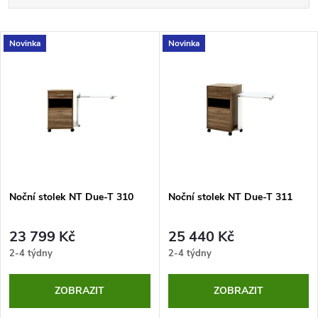
a
Nejdražší
V
Novinka
Novinka
Nejprodávanější
z
ý
Abecedně
e
p
n
i
í
s
p
Noční stolek NT Due-T 310
Noční stolek NT Due-T 311
p
r
23 799 Kč
25 440 Kč
r
2-4 týdny
2-4 týdny
o
o
ZOBRAZIT
ZOBRAZIT
d