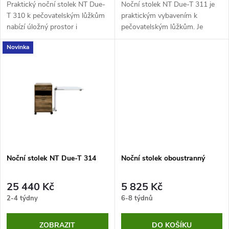
d
Praktický noční stolek NT Due-
Noční stolek NT Due-T 311 je
u
T 310 k pečovatelským lůžkům
praktickým vybavením k
nabízí úložný prostor i
pečovatelským lůžkům. Je
u
přehledně řešené zásuvky a
vybaven jídelním stolkem a na
k
Novinka
přihrádky pro každodenní
výběr máte z 12 variant.
k
potřeby
t
t
ů
ů
Noční stolek NT Due-T 314
Noční stolek oboustranný
25 440 Kč
5 825 Kč
2-4 týdny
6-8 týdnů
ZOBRAZIT
DO KOŠÍKU