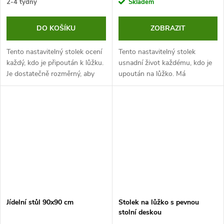
2-4 týdny
Skladem
DO KOŠÍKU
ZOBRAZIT
Tento nastavitelný stolek ocení
Tento nastavitelný stolek
každý, kdo je připoután k lůžku.
usnadní život každému, kdo je
Je dostatečně rozměrný, aby
upoután na lůžko. Má
splnil veškeré vaše potřeby a
nastavitelnou výšku i sklon
navíc má sklopnou desku.
desky, takže se perfektně
přizpůsobí vašim potřebám.
Stolek je navíc...
Jídelní stůl 90x90 cm
Stolek na lůžko s pevnou
stolní deskou