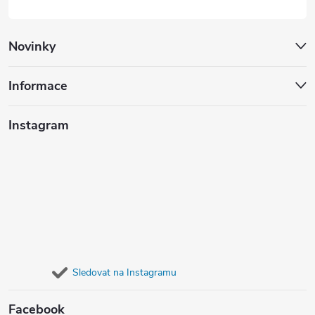
i
Novinky
s
u
Informace
Instagram
Sledovat na Instagramu
Facebook