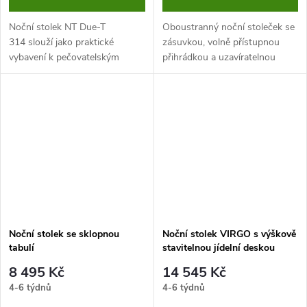
Noční stolek NT Due-T
Oboustranný noční stoleček se
314 slouží jako praktické
zásuvkou, volně přístupnou
vybavení k pečovatelským
přihrádkou a uzavíratelnou
lůžkům. Jedná se o doplněk,
přihrádkou. Je vybaven kolečky,
který zvyšuje komfort a pohodlí
z nichž dvě lze
uživatelů.
zabrzdit. Minimální odběr je 5
ks.
Noční stolek se sklopnou
Noční stolek VIRGO s výškově
tabulí
stavitelnou jídelní deskou
8 495 Kč
14 545 Kč
4-6 týdnů
4-6 týdnů