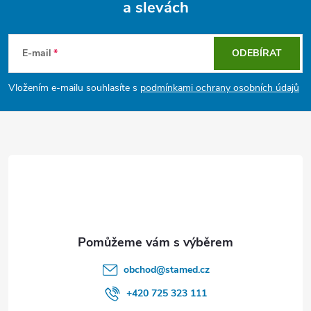
a slevách
Z
á
E-mail
ODEBÍRAT
p
Vložením e-mailu souhlasíte s
podmínkami ochrany osobních údajů
a
t
í
obchod
@
stamed.cz
+420 725 323 111