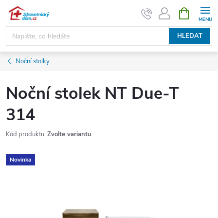
Přejít
NÁKUPNÍ
KOŠÍK
na
obsah
HLEDAT
Noční stolky
Noční stolek NT Due-T
314
Kód produktu:
Zvolte variantu
Novinka