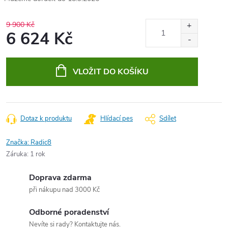
9 900 Kč
6 624 Kč
Měrná
cena:
VLOŽIT DO KOŠÍKU
Dotaz k produktu
Hlídací pes
Sdílet
Značka:
Radic8
Záruka
:
1 rok
Doprava zdarma
při nákupu nad 3000 Kč
Odborné poradenství
Nevíte si rady? Kontaktujte nás.