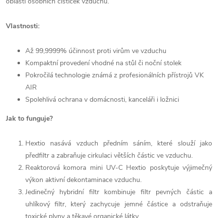
oblasti osobních čističek vzduchu.
Vlastnosti:
Až 99,9999% účinnost proti virům ve vzduchu
Kompaktní provedení vhodné na stůl či noční stolek
Pokročilá technologie známá z profesionálních přístrojů VK
AIR
Spolehlivá ochrana v domácnosti, kanceláři i ložnici
Jak to funguje?
Hextio nasává vzduch předním sáním, které slouží jako
předfiltr a zabraňuje cirkulaci větších částic ve vzduchu.
Reaktorová komora mini UV-C Hextio poskytuje výjimečný
výkon aktivní dekontaminace vzduchu.
Jedinečný hybridní filtr kombinuje filtr pevných částic a
uhlíkový filtr, který zachycuje jemné částice a odstraňuje
toxické plyny a těkavé organické látky.