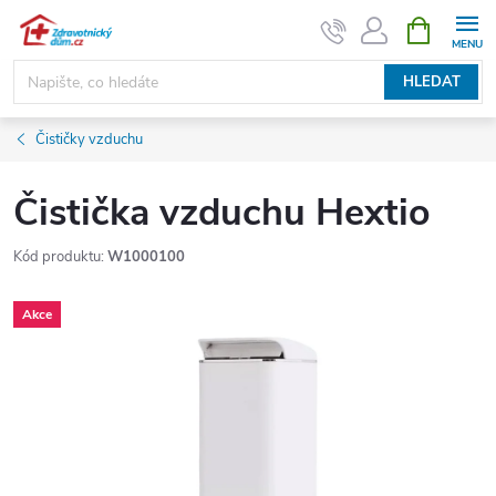
Přejít
NÁKUPNÍ
KOŠÍK
na
obsah
HLEDAT
Čističky vzduchu
Čistička vzduchu Hextio
Kód produktu:
W1000100
Akce