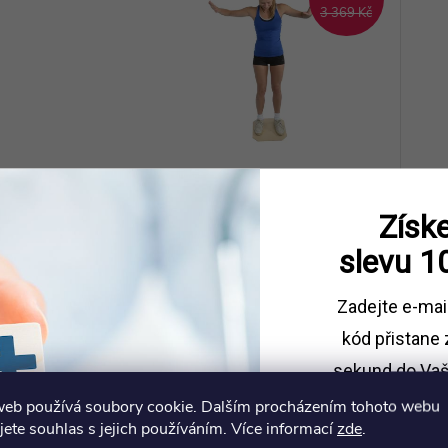
3 369 Kč
Balanční, dřevěná deska -
Ba
Získe
REHAB
slevu
1
2 696 Kč
1 
DO KOŠÍKU
Skladem
Zadejte e-mai
Kód:
05-040001
kód
přistane 
sekund do Vaš
web používá soubory cookie. Dalším procházením tohoto webu
Sleva platí př
jete souhlas s jejich používáním. Více informací
zde
.
1500 