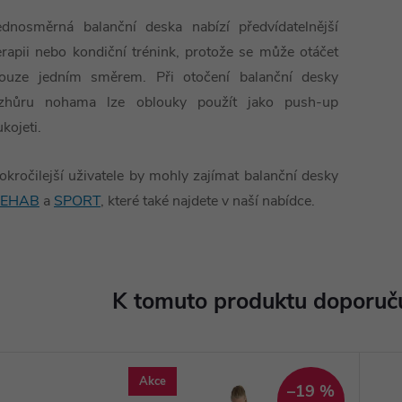
ednosměrná balanční deska nabízí předvídatelnější
erapii nebo kondiční trénink, protože se může otáčet
ouze jedním směrem. Při otočení balanční desky
zhůru nohama lze oblouky použít jako push-up
ukojeti.
okročilejší uživatele by mohly zajímat balanční desky
EHAB
a
SPORT
, které také najdete v naší nabídce.
K tomuto produktu doporuču
Akce
–19 %