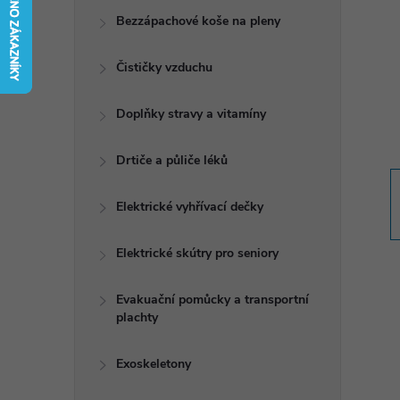
t
Bezzápachové koše na pleny
r
Čističky vzduchu
a
Doplňky stravy a vitamíny
n
Drtiče a půliče léků
n
Elektrické vyhřívací dečky
í
Elektrické skútry pro seniory
p
Evakuační pomůcky a transportní
plachty
a
n
Exoskeletony