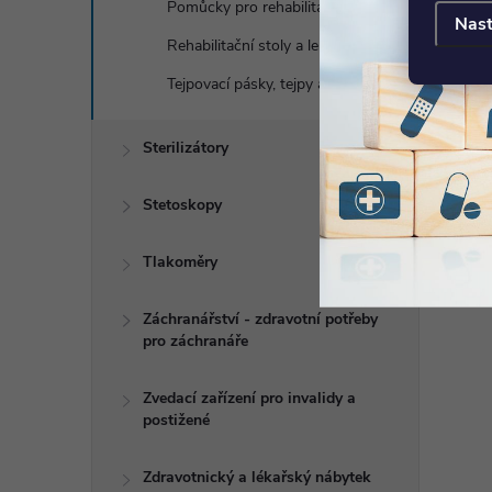
Pomůcky pro rehabilitace rukou
Nast
Rehabilitační stoly a lehátka
Tejpovací pásky, tejpy a podtejpy
Sterilizátory
Stetoskopy
Tlakoměry
Záchranářství - zdravotní potřeby
pro záchranáře
Zvedací zařízení pro invalidy a
postižené
Zdravotnický a lékařský nábytek