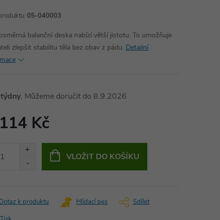
produktu:
05-040003
osměrná balanční deska nabízí větší jistotu. To umožňuje
teli zlepšit stabilitu těla
bez obav z pádu.
Detailní
rmace
 týdny
8.9.2026
 114 Kč
ná
:
VLOŽIT DO KOŠÍKU
Dotaz k produktu
Hlídací pes
Sdílet
Tisk