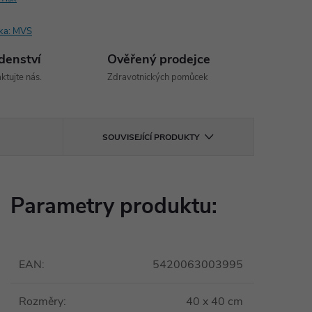
ka:
MVS
denství
Ověřený prodejce
ktujte nás.
Zdravotnických pomůcek
SOUVISEJÍCÍ PRODUKTY
Parametry produktu:
EAN
:
5420063003995
Rozměry
:
40 x 40 cm