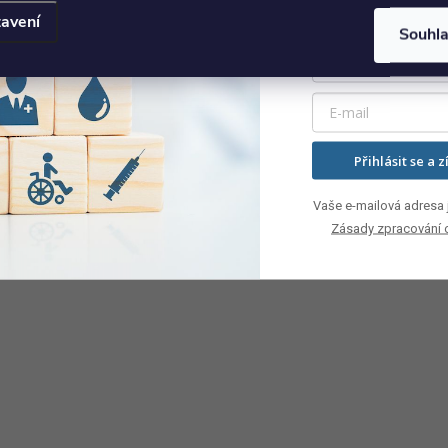
avení
Souhl
Přihlásit se a z
Vaše e-mailová adresa j
Zásady zpracování 