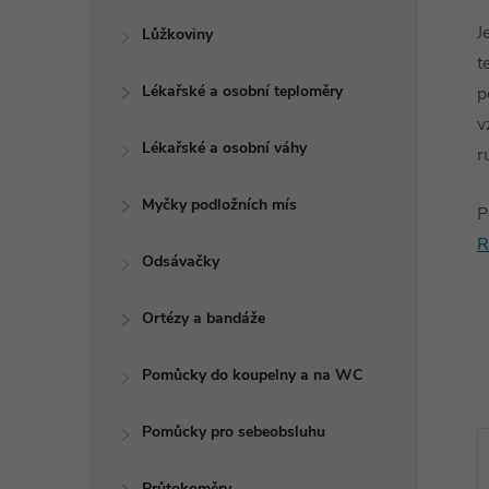
J
Lůžkoviny
t
Lékařské a osobní teploměry
p
v
Lékařské a osobní váhy
r
Myčky podložních mís
P
R
Odsávačky
Ortézy a bandáže
Pomůcky do koupelny a na WC
Pomůcky pro sebeobsluhu
Průtokoměry