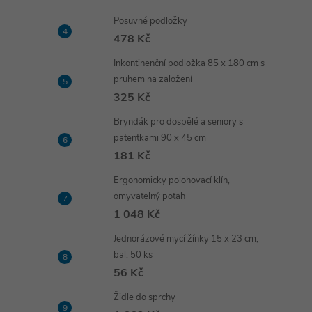
Posuvné podložky
478 Kč
Inkontinenční podložka 85 x 180 cm s
pruhem na založení
325 Kč
Bryndák pro dospělé a seniory s
patentkami 90 x 45 cm
181 Kč
Ergonomicky polohovací klín,
omyvatelný potah
1 048 Kč
Jednorázové mycí žínky 15 x 23 cm,
bal. 50 ks
56 Kč
Židle do sprchy