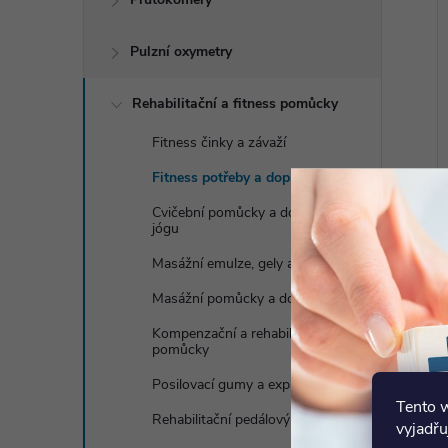
Pulzní oxymetry
Rehabilitační a fitness pomůcky
Fitness činky a závaží
Fitness potřeby a doplňky
Cvičební pomůcky a doplňky na
jógu
Masážní emulze, gely a oleje
Masážní pomůcky a doplňky
Kompenzační a rehabilitační
pomůcky
Posilovací gumy a expandery
Tento 
Rehabilitační pedálový trenažér
vyjadřu