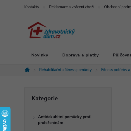
Přejít
Kontakty
Reklamace a vrácení zboží
Obchodní podm
na
obsah
Novinky
Doprava a platby
Půjčovn
Rehabilitační a fitness pomůcky
Fitness potřeby a
Domů
P
Přeskočit
Kategorie
kategorie
o
Antidekubitní pomůcky proti
s
proleženinám