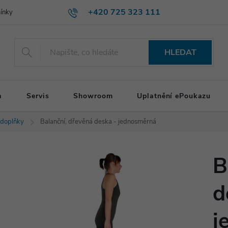
+420 725 323 111
ínky
HLEDAT
a
Servis
Showroom
Uplatnění ePoukazu
 doplňky
Balanční, dřevěná deska - jednosměrná
B
d
j