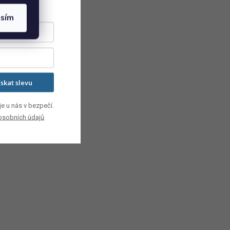
asím
ískat slevu
e u nás v bezpečí.
osobních údajů