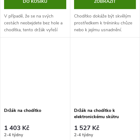
DO KOŠÍKU
ZOBRAZIT
V případě, že se na svých
Chodítko dokáže být skvělým
cestách neobejdete bez hole a
prostředkem k tréninku chůze
chodítka, tento držák vyřeší
nebo k jejímu usnadnění.
vaše problémy se skladováním
Seniorům a osobám s
a převozem.
omezenou schopností pohybu
poskytne potřebnou oporu i
bezpečí. Dá se...
Držák na chodítko
Držák na chodítko k
elektronickému skútru
1 403 Kč
1 527 Kč
2-4 týdny
2-4 týdny