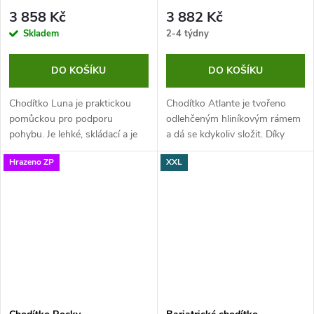
3 858 Kč
3 882 Kč
Skladem
2-4 týdny
DO KOŠÍKU
DO KOŠÍKU
Chodítko Luna je praktickou
Chodítko Atlante je tvořeno
pomůckou pro podporu
odlehčeným hliníkovým rámem
pohybu. Je lehké, skládací a je
a dá se kdykoliv složit. Díky
vybaveno sedátkem.
tomu má nízkou hmotnost, je
Hrazeno ZP
XXL
skladné, a přesto nabízí bezpečí
a pohodlí. Je ideální pro...