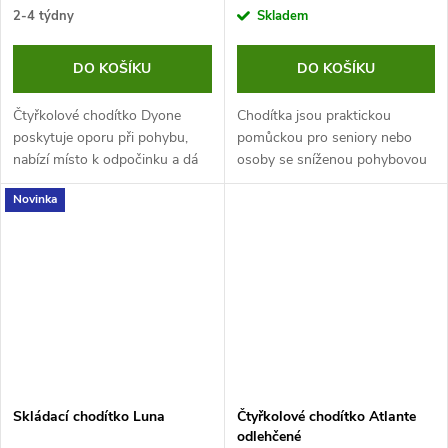
2-4 týdny
Skladem
DO KOŠÍKU
DO KOŠÍKU
Čtyřkolové chodítko Dyone
Chodítka jsou praktickou
poskytuje oporu při pohybu,
pomůckou pro seniory nebo
nabízí místo k odpočinku a dá
osoby se sníženou pohybovou
se i snadno a rychle složit.
schopností. Chodítko Teti má
Novinka
Mimo to se ale vyznačuje také
pevnou ocelovou konstrukci,
velmi příznivou cenou a řadí
která zaručuje dlouhou
se...
životnost. Navíc...
Skládací chodítko Luna
Čtyřkolové chodítko Atlante
odlehčené