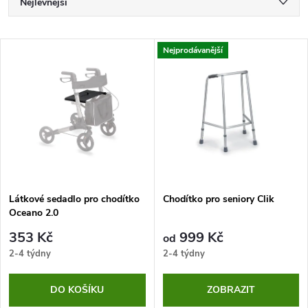
Ř
Nejlevnější
a
Nejdražší
V
Nejprodávanější
Nejprodávanější
z
ý
Abecedně
e
p
n
i
í
s
p
Látkové sedadlo pro chodítko
Chodítko pro seniory Clik
Oceano 2.0
p
r
353 Kč
999 Kč
od
r
2-4 týdny
2-4 týdny
o
o
DO KOŠÍKU
ZOBRAZIT