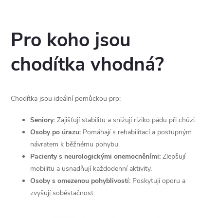
d
á
a
n
Pro koho jsou
k
c
o
chodítka vhodná?
í
v
á
p
n
Chodítka jsou ideální pomůckou pro:
r
í
Seniory:
Zajišťují stabilitu a snižují riziko pádu při chůzi.
v
Osoby po úrazu:
Pomáhají s rehabilitací a postupným
k
návratem k běžnému pohybu.
Pacienty s neurologickými onemocněními:
Zlepšují
y
mobilitu a usnadňují každodenní aktivity.
v
Osoby s omezenou pohyblivostí:
Poskytují oporu a
zvyšují soběstačnost.
ý