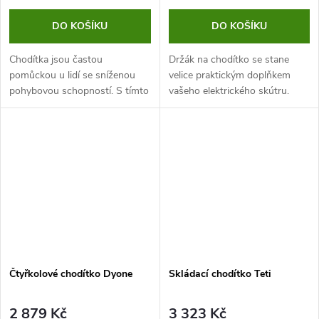
DO KOŠÍKU
DO KOŠÍKU
Chodítka jsou častou
Držák na chodítko se stane
pomůckou u lidí se sníženou
velice praktickým doplňkem
pohybovou schopností. S tímto
vašeho elektrického skútru.
držákem odpadne starost s tím,
Oceníte jej především v případě,
kam chodítko umístit, když
že si nevíte rady s uskladněním
vyrazíte na cestu.
vašeho chodítka.
Čtyřkolové chodítko Dyone
Skládací chodítko Teti
2 879 Kč
3 323 Kč