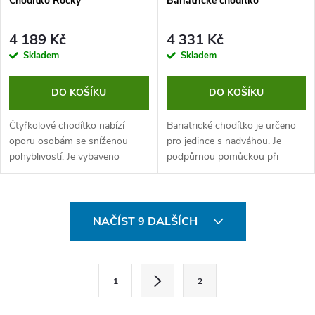
Chodítko Rocky
Bariatrické chodítko
4 189 Kč
4 331 Kč
Skladem
Skladem
DO KOŠÍKU
DO KOŠÍKU
Čtyřkolové chodítko nabízí
Bariatrické chodítko je určeno
oporu osobám se sníženou
pro jedince s nadváhou. Je
pohyblivostí. Je vybaveno
podpůrnou pomůckou při
praktickým sedátkem, košíkem
omezené pohyblivosti a díky
na uložení osobních věcí a
svému provedení nabízí také
brzdami, které se starají o
místo k sezení a odpočinku.
O
bezpečnost.
Chodítko je...
NAČÍST 9 DALŠÍCH
v
l
S
1
2
t
á
r