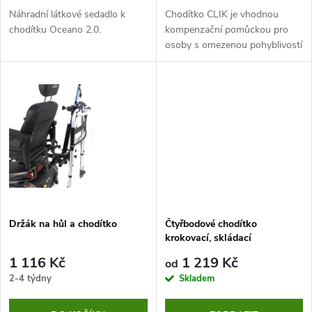
d
d
Náhradní látkové sedadlo k
Chodítko CLIK je vhodnou
u
chodítku Oceano 2.0.
kompenzační pomůckou pro
osoby s omezenou pohyblivostí
u
a seniory. Poskytuje bezpečnou
k
podporu při pohybu a pomáhá
k
se zachováním rovnováhy.
t
t
ů
ů
Držák na hůl a chodítko
Čtyřbodové chodítko
krokovací, skládací
1 116 Kč
1 219 Kč
od
2-4 týdny
Skladem