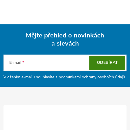
Mějte přehled o novinkách
a slevách
Z
á
E-mail
ODEBÍRAT
p
Vložením e-mailu souhlasíte s
podmínkami ochrany osobních údajů
a
t
í