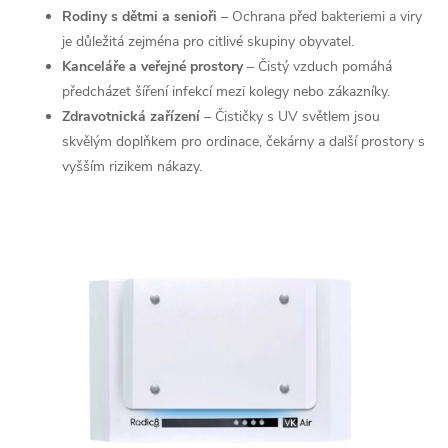
Rodiny s dětmi a senioři
– Ochrana před bakteriemi a viry
í
je důležitá zejména pro citlivé skupiny obyvatel.
p
Kanceláře a veřejné prostory
– Čistý vzduch pomáhá
předcházet šíření infekcí mezi kolegy nebo zákazníky.
r
Zdravotnická zařízení
– Čističky s UV světlem jsou
skvělým doplňkem pro ordinace, čekárny a další prostory s
v
vyšším rizikem nákazy.
k
y
v
ý
p
i
s