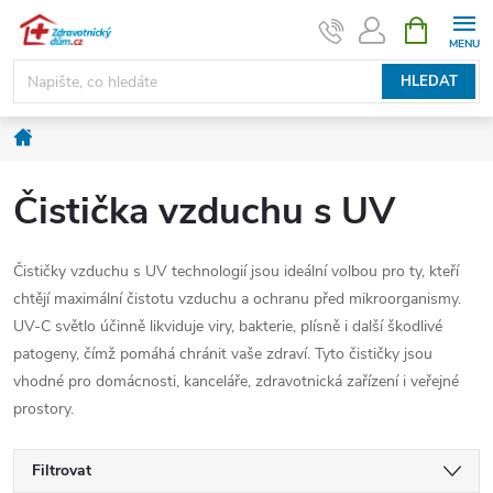
Přejít
NÁKUPNÍ
KOŠÍK
na
obsah
HLEDAT
Domů
Čistička vzduchu s UV
Čističky vzduchu s UV technologií jsou ideální volbou pro ty, kteří
chtějí maximální čistotu vzduchu a ochranu před mikroorganismy.
UV-C světlo účinně likviduje viry, bakterie, plísně i další škodlivé
patogeny, čímž pomáhá chránit vaše zdraví. Tyto čističky jsou
vhodné pro domácnosti, kanceláře, zdravotnická zařízení i veřejné
prostory.
Filtrovat