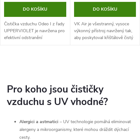
DO KOŠÍKU
DO KOŠÍKU
Čistička vzduchu Odeo I z řady
VK Air je všestranný, vysoce
UPPERVIOLET je navržena pro
výkonný přístroj navržený tak,
efektivní odstranění
aby poskytoval křišťálově čistý
nepříjemných pachů a sterilizaci
vzduch tam, kde je to
vzduchu ve vnitřních
nejdůležitější. Získejte
prostorách. Díky pokročilé UV
výjimečnou kvalitu vzduchu v...
O
technologii...
v
l
Pro koho jsou čističky
á
vzduchu s UV vhodné?
d
Alergici a astmatici
– UV technologie pomáhá eliminovat
a
alergeny a mikroorganismy, které mohou dráždit dýchací
c
cesty.