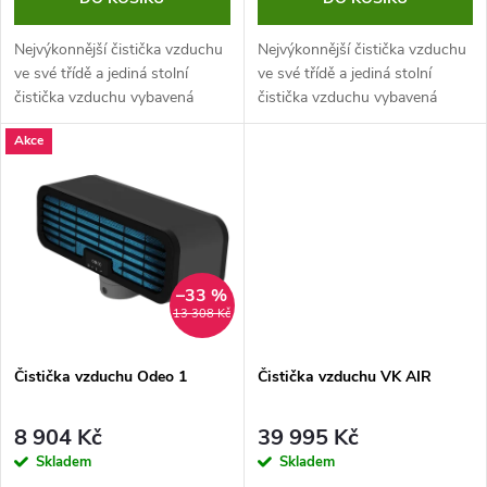
o
d
d
Nejvýkonnější čistička vzduchu
Nejvýkonnější čistička vzduchu
u
ve své třídě a jediná stolní
ve své třídě a jediná stolní
čistička vzduchu vybavená
čistička vzduchu vybavená
u
prvotřídní technologií aktivní
prvotřídní technologií aktivní
k
Akce
dekontaminace vzduchu. Jedná
dekontaminace vzduchu.
k
se o rozbalený produkt.
t
Samotná...
t
ů
ů
–33 %
13 308 Kč
Čistička vzduchu Odeo 1
Čistička vzduchu VK AIR
8 904 Kč
39 995 Kč
Skladem
Skladem