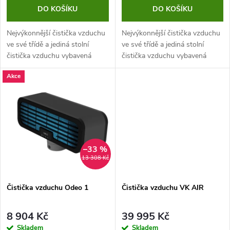
o
o
DO KOŠÍKU
DO KOŠÍKU
d
d
Nejvýkonnější čistička vzduchu
Nejvýkonnější čistička vzduchu
u
ve své třídě a jediná stolní
ve své třídě a jediná stolní
čistička vzduchu vybavená
čistička vzduchu vybavená
u
prvotřídní technologií aktivní
prvotřídní technologií aktivní
k
Akce
dekontaminace vzduchu. Jedná
dekontaminace vzduchu.
k
se o rozbalený produkt.
t
Samotná...
t
ů
ů
–33 %
13 308 Kč
Čistička vzduchu Odeo 1
Čistička vzduchu VK AIR
8 904 Kč
39 995 Kč
Skladem
Skladem