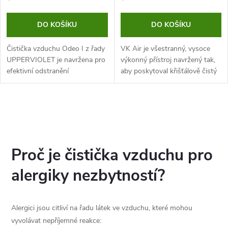
DO KOŠÍKU
DO KOŠÍKU
Čistička vzduchu Odeo I z řady
VK Air je všestranný, vysoce
UPPERVIOLET je navržena pro
výkonný přístroj navržený tak,
efektivní odstranění
aby poskytoval křišťálově čistý
nepříjemných pachů a sterilizaci
vzduch tam, kde je to
vzduchu ve vnitřních
nejdůležitější. Získejte
prostorách. Díky pokročilé UV
výjimečnou kvalitu vzduchu v...
O
technologii...
v
l
Proč je čistička vzduchu pro
á
alergiky nezbytností?
d
Alergici jsou citliví na řadu látek ve vzduchu, které mohou
a
vyvolávat nepříjemné reakce: