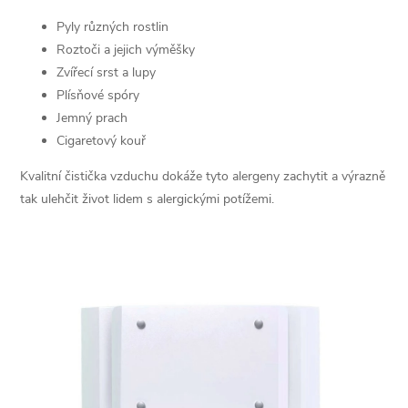
c
Pyly různých rostlin
í
Roztoči a jejich výměšky
Zvířecí srst a lupy
p
Plísňové spóry
r
Jemný prach
Cigaretový kouř
v
Kvalitní čistička vzduchu dokáže tyto alergeny zachytit a výrazně
k
tak ulehčit život lidem s alergickými potížemi.
y
v
ý
p
i