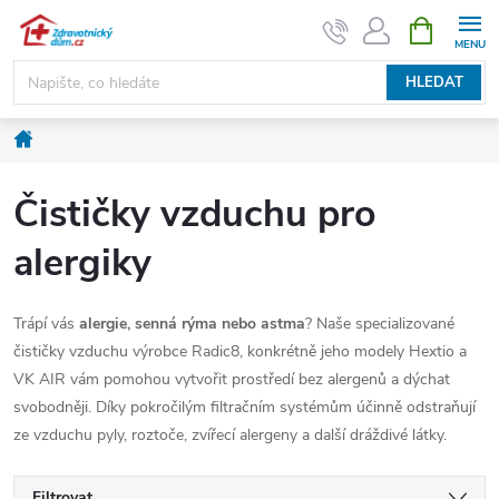
Přejít
NÁKUPNÍ
KOŠÍK
na
obsah
HLEDAT
Domů
Čističky vzduchu pro
alergiky
Trápí vás
alergie, senná rýma nebo astma
? Naše specializované
čističky vzduchu výrobce
Radic8, konkrétně jeho modely
Hextio a
VK AIR vám pomohou vytvořit prostředí bez alergenů a dýchat
svobodněji. Díky pokročilým filtračním systémům účinně odstraňují
ze vzduchu pyly, roztoče, zvířecí alergeny a další dráždivé látky.
Filtrovat