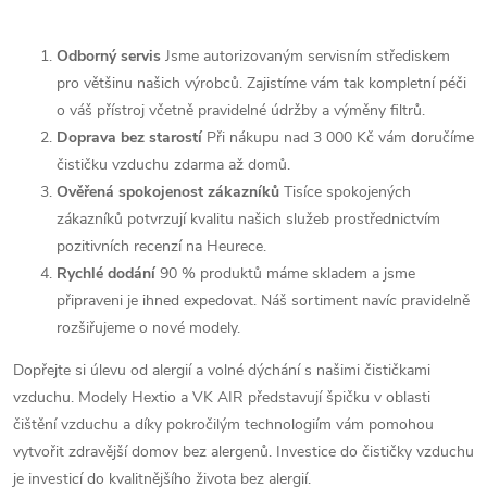
Odborný servis
Jsme autorizovaným servisním střediskem
pro většinu našich výrobců. Zajistíme vám tak kompletní péči
o váš přístroj včetně pravidelné údržby a výměny filtrů.
Doprava bez starostí
Při nákupu nad 3 000 Kč vám doručíme
čističku vzduchu zdarma až domů.
Ověřená spokojenost zákazníků
Tisíce spokojených
zákazníků potvrzují kvalitu našich služeb prostřednictvím
pozitivních recenzí na Heurece.
Rychlé dodání
90 % produktů máme skladem a jsme
připraveni je ihned expedovat. Náš sortiment navíc pravidelně
rozšiřujeme o nové modely.
Dopřejte si úlevu od alergií a volné dýchání s našimi čističkami
vzduchu. Modely Hextio a VK AIR představují špičku v oblasti
čištění vzduchu a díky pokročilým technologiím vám pomohou
vytvořit zdravější domov bez alergenů. Investice do čističky vzduchu
je investicí do kvalitnějšího života bez alergií.