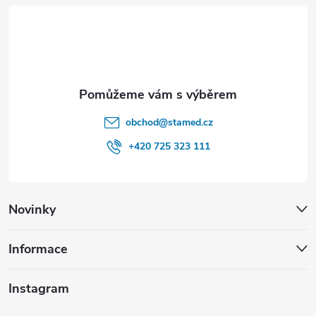
t
í
obchod
@
stamed.cz
+420 725 323 111
Novinky
Informace
Instagram