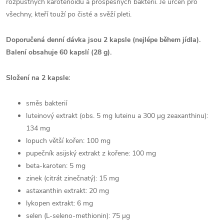
rozpustných karotenoidů a prospěšných bakterií. Je určen pro
všechny, kteří touží po čisté a svěží pleti.
Doporučená denní dávka jsou 2 kapsle (nejlépe během jídla).
Balení obsahuje 60 kapslí (28 g).
Složení na 2 kapsle:
směs bakterií
luteinový extrakt (obs. 5 mg luteinu a 300 µg zeaxanthinu):
134 mg
lopuch větší kořen: 100 mg
pupečník asijský extrakt z kořene: 100 mg
beta-karoten: 5 mg
zinek (citrát zinečnatý): 15 mg
astaxanthin extrakt: 20 mg
lykopen extrakt: 6 mg
selen (L-seleno-methionin): 75 µg