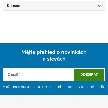
Diskuse
Mějte přehled o novinkách
a slevách
Z
á
E-mail
ODEBÍRAT
p
Vložením e-mailu souhlasíte s
podmínkami ochrany osobních údajů
a