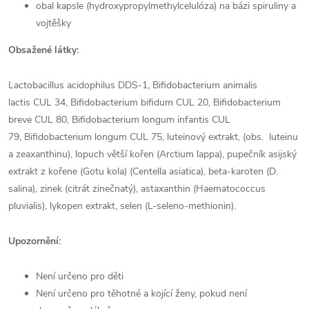
obal kapsle (hydroxypropylmethylcelulóza) na bázi spiruliny a
vojtěšky
Obsažené látky:
Lactobacillus acidophilus DDS-1, Bifidobacterium animalis
lactis CUL 34, Bifidobacterium bifidum CUL 20, Bifidobacterium
breve CUL 80, Bifidobacterium longum infantis CUL
79, Bifidobacterium longum CUL 75, luteinový extrakt, (obs. luteinu
a zeaxanthinu), lopuch větší kořen (Arctium lappa), pupečník asijský
extrakt z kořene (Gotu kola) (Centella asiatica), beta-karoten (D.
salina), zinek (citrát zinečnatý), astaxanthin (Haematococcus
pluvialis), lykopen extrakt, selen (L-seleno-methionin).
Upozornění:
Není určeno pro děti
Není určeno pro těhotné a kojící ženy, pokud není