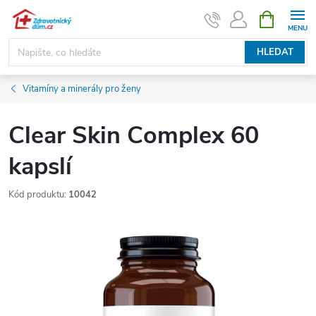
Přejít
NÁKUPNÍ
KOŠÍK
na
obsah
HLEDAT
Vitamíny a minerály pro ženy
Clear Skin Complex 60
kapslí
Kód produktu:
10042