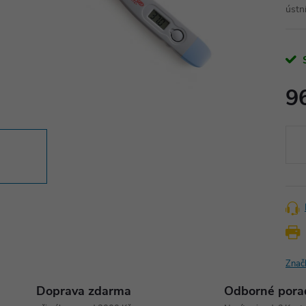
ústní
9
Měr
cena
Znač
Doprava zdarma
Odborné pora