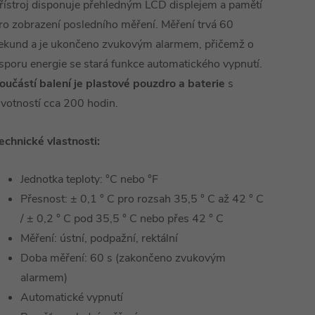
řístroj disponuje přehledným LCD displejem a pamětí
ro zobrazení posledního měření. Měření trvá 60
ekund a je ukončeno zvukovým alarmem, přičemž o
sporu energie se stará funkce automatického vypnutí.
oučástí balení je plastové pouzdro a baterie
s
ivotností cca 200 hodin.
echnické vlastnosti:
Jednotka teploty: °C nebo °F
Přesnost: ± 0,1 ° C pro rozsah 35,5 ° C až 42 ° C
/ ± 0,2 ° C pod 35,5 ° C nebo přes 42 ° C
Měření: ústní, podpažní, rektální
Doba měření: 60 s (zakončeno zvukovým
alarmem)
Automatické vypnutí