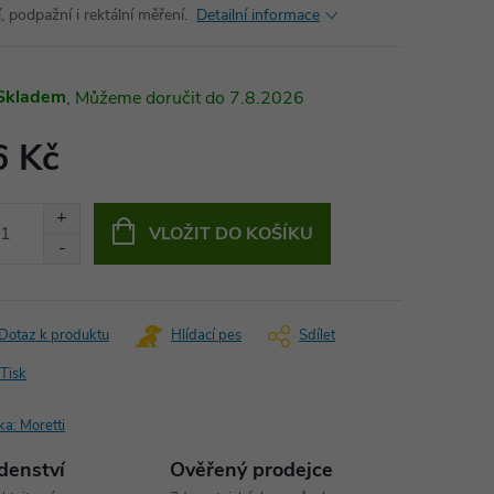
, podpažní i rektální měření.
Detailní informace
Skladem
7.8.2026
6 Kč
ná
:
VLOŽIT DO KOŠÍKU
Dotaz k produktu
Hlídací pes
Sdílet
Tisk
ka:
Moretti
denství
Ověřený prodejce