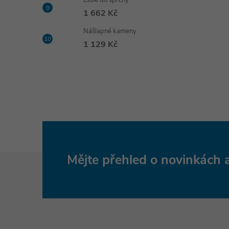
Židle do sprchy
1 662 Kč
Nášlapné kameny
1 129 Kč
Z
Mějte přehled o novinkách
á
p