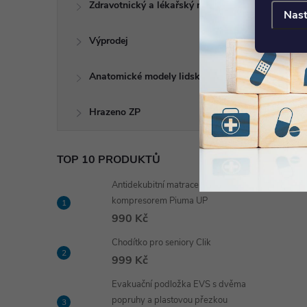
Zdravotnický a lékařský nábytek
Nast
Výprodej
Anatomické modely lidského těla
Hrazeno ZP
TOP 10 PRODUKTŮ
Antidekubitní matrace s
kompresorem Piuma UP
990 Kč
Chodítko pro seniory Clik
999 Kč
Evakuační podložka EVS s dvěma
popruhy a plastovou přezkou