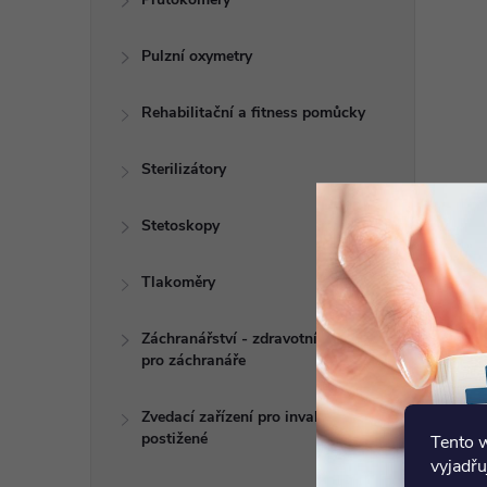
Pulzní oxymetry
Rehabilitační a fitness pomůcky
Sterilizátory
Stetoskopy
Tlakoměry
Záchranářství - zdravotní potřeby
pro záchranáře
Zvedací zařízení pro invalidy a
postižené
Tento 
vyjadřu