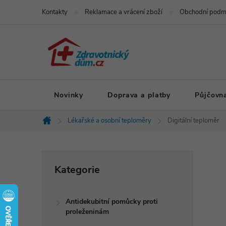
Přejít
Kontakty
Reklamace a vrácení zboží
Obchodní podm
na
obsah
Novinky
Doprava a platby
Půjčovn
Lékařské a osobní teploměry
Digitální teploměr
Domů
P
Přeskočit
Kategorie
kategorie
o
Antidekubitní pomůcky proti
s
proleženinám