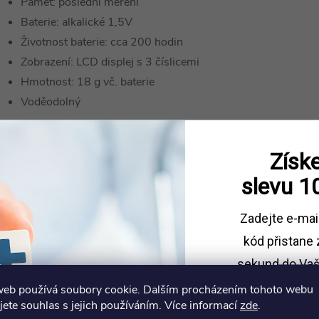
Paměť: poslední měření
Baterie: alkalické 1,5V
Životnost baterie: cca 200 hodin
Zobrazení: LCD displej s 3 číslicemi
Hmotnost: 18 g vč. baterie
Voděodolný
Získe
slevu
1
Zadejte e-mai
kód
přistane 
sekund do Vaš
web používá soubory cookie. Dalším procházením tohoto webu
Sleva platí př
jete souhlas s jejich používáním. Více informací
zde
.
1500 