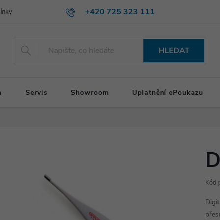
+420 725 323 111
ínky
HLEDAT
a
Servis
Showroom
Uplatnění ePoukazu
D
Kód 
Digi
přes