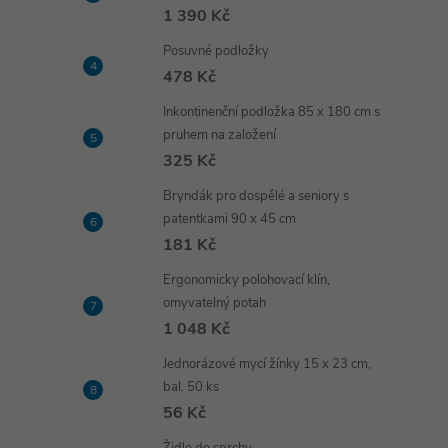
1 390 Kč
Posuvné podložky
478 Kč
Inkontinenční podložka 85 x 180 cm s
pruhem na založení
325 Kč
Bryndák pro dospělé a seniory s
patentkami 90 x 45 cm
181 Kč
Ergonomicky polohovací klín,
omyvatelný potah
1 048 Kč
Jednorázové mycí žínky 15 x 23 cm,
bal. 50 ks
56 Kč