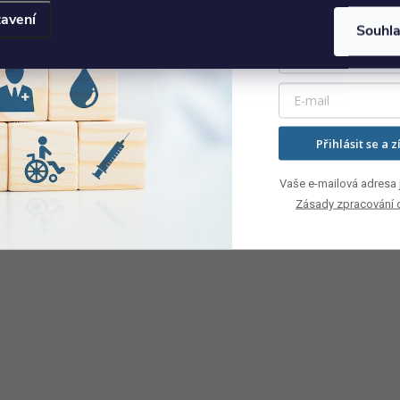
avení
Souhl
Přihlásit se a z
Vaše e-mailová adresa j
Zásady zpracování 