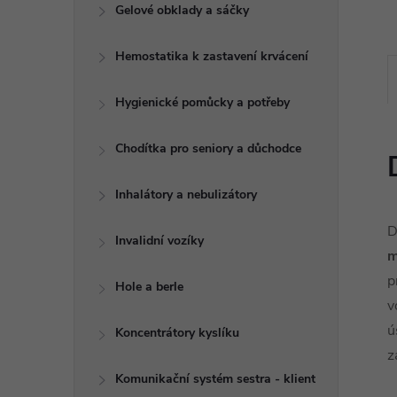
e
Gelové obklady a sáčky
l
Hemostatika k zastavení krvácení
Hygienické pomůcky a potřeby
Chodítka pro seniory a důchodce
Inhalátory a nebulizátory
D
Invalidní vozíky
m
p
Hole a berle
v
ú
Koncentrátory kyslíku
z
Komunikační systém sestra - klient