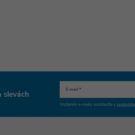
E-mail
a slevách
Vložením e-mailu souhlasíte s
podmínka