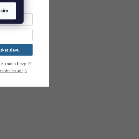
asím
ískat slevu
e u nás v bezpečí.
osobních údajů