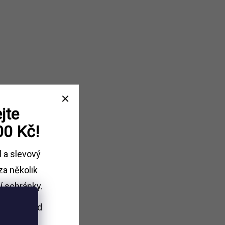
jte
00 Kč!
l a slevový
za několik
í schránky.
i nákupu
nad
Kč.