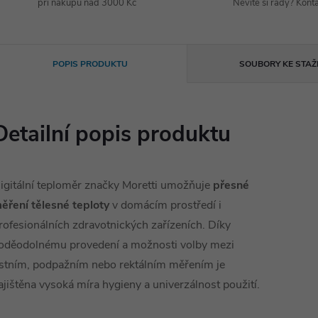
při nákupu nad 3000 Kč
Nevíte si rady? Konta
POPIS PRODUKTU
SOUBORY KE STAŽ
Detailní popis produktu
igitální teploměr značky Moretti umožňuje
přesné
ěření tělesné teploty
v domácím prostředí i
rofesionálních zdravotnických zařízeních. Díky
oděodolnému provedení a možnosti volby mezi
stním, podpažním nebo rektálním měřením je
ajištěna vysoká míra hygieny a univerzálnost použití.