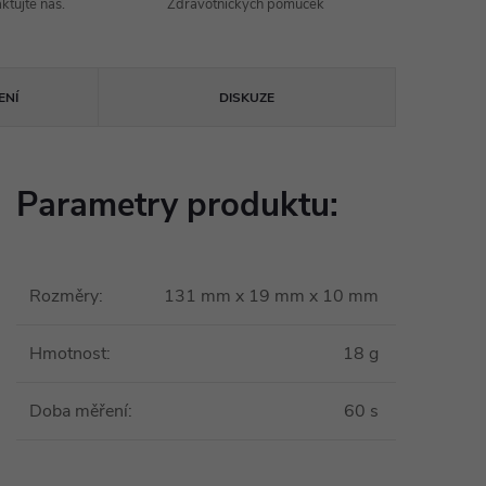
ktujte nás.
Zdravotnických pomůcek
ENÍ
DISKUZE
Parametry produktu:
Rozměry
:
131 mm x 19 mm x 10 mm
Hmotnost
:
18 g
Doba měření
:
60 s