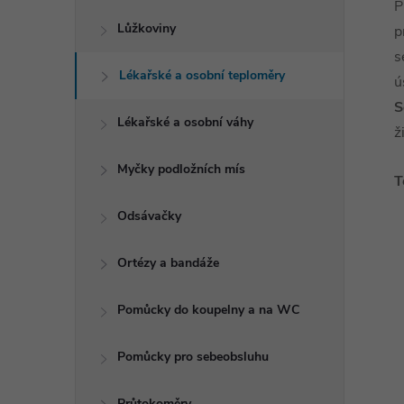
P
Lůžkoviny
p
s
Lékařské a osobní teploměry
ú
S
Lékařské a osobní váhy
ž
Myčky podložních mís
T
Odsávačky
Ortézy a bandáže
Pomůcky do koupelny a na WC
Pomůcky pro sebeobsluhu
Průtokoměry