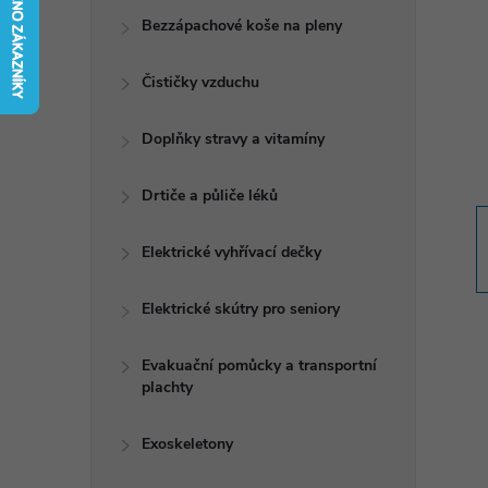
t
Bezzápachové koše na pleny
r
Čističky vzduchu
a
Doplňky stravy a vitamíny
n
Drtiče a půliče léků
n
Elektrické vyhřívací dečky
í
Elektrické skútry pro seniory
p
Evakuační pomůcky a transportní
plachty
a
n
Exoskeletony