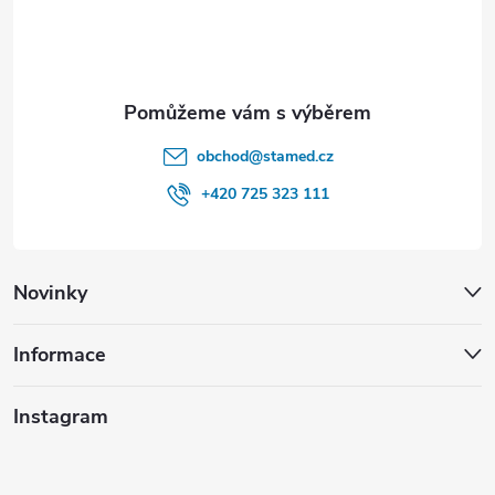
í
obchod
@
stamed.cz
+420 725 323 111
Novinky
Informace
Instagram