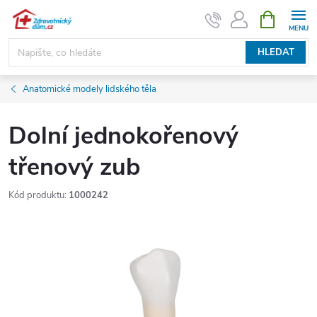
Přejít
NÁKUPNÍ
KOŠÍK
na
obsah
HLEDAT
Anatomické modely lidského těla
Dolní jednokořenový
třenový zub
Kód produktu:
1000242