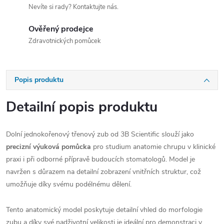
Nevíte si rady? Kontaktujte nás.
Ověřený prodejce
Zdravotnických pomůcek
Popis produktu
Detailní popis produktu
Dolní jednokořenový třenový zub od 3B Scientific slouží jako
precizní výuková pomůcka
pro studium anatomie chrupu v klinické
praxi i při odborné přípravě budoucích stomatologů. Model je
navržen s důrazem na detailní zobrazení vnitřních struktur, což
umožňuje díky svému podélnému dělení.
Tento anatomický model poskytuje detailní vhled do morfologie
zubu a díky své nadživotní velikosti je ideální pro demonstraci v