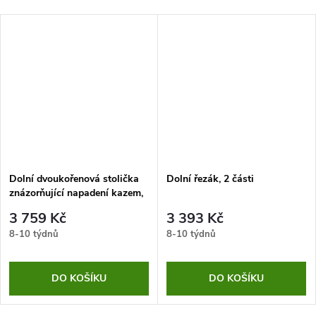
Dolní dvoukořenová stolička
Dolní řezák, 2 části
znázorňující napadení kazem,
2 části
3 759 Kč
3 393 Kč
8-10 týdnů
8-10 týdnů
DO KOŠÍKU
DO KOŠÍKU