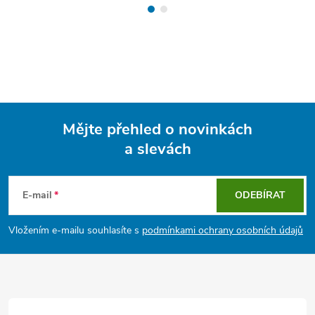
Mějte přehled o novinkách
a slevách
Z
á
E-mail
ODEBÍRAT
p
Vložením e-mailu souhlasíte s
podmínkami ochrany osobních údajů
a
t