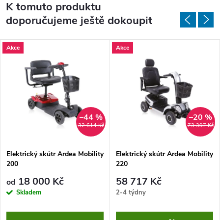
K tomuto produktu
doporučujeme ještě dokoupit
Akce
Akce
–44 %
–20 %
32 614 Kč
73 397 Kč
Elektrický skútr Ardea Mobility
Elektrický skútr Ardea Mobility
200
220
18 000 Kč
58 717 Kč
od
Skladem
2-4 týdny