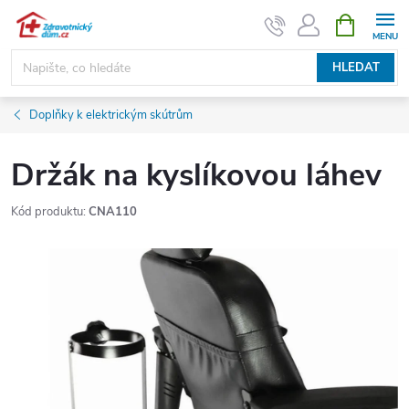
Přejít
NÁKUPNÍ
KOŠÍK
na
obsah
HLEDAT
Doplňky k elektrickým skútrům
Držák na kyslíkovou láhev
Kód produktu:
CNA110