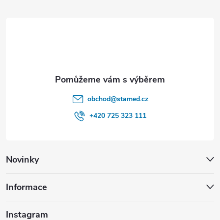
t
í
obchod
@
stamed.cz
+420 725 323 111
Novinky
Informace
Instagram