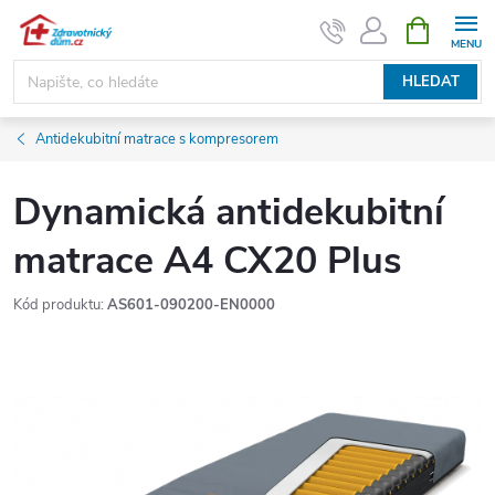
Přejít
NÁKUPNÍ
KOŠÍK
na
obsah
HLEDAT
Antidekubitní matrace s kompresorem
Dynamická antidekubitní
matrace A4 CX20 Plus
Kód produktu:
AS601-090200-EN0000