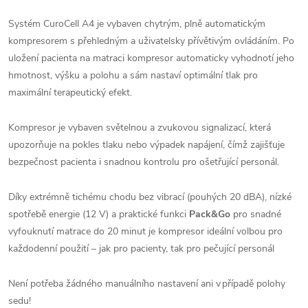
Systém CuroCell A4 je vybaven chytrým, plně automatickým
kompresorem s přehledným a uživatelsky přívětivým ovládáním. Po
uložení pacienta na matraci kompresor automaticky vyhodnotí jeho
hmotnost, výšku a polohu a sám nastaví optimální tlak pro
maximální terapeutický efekt.
Kompresor je vybaven světelnou a zvukovou signalizací, která
upozorňuje na pokles tlaku nebo výpadek napájení, čímž zajišťuje
bezpečnost pacienta i snadnou kontrolu pro ošetřující personál.
Díky extrémně tichému chodu bez vibrací (pouhých 20 dBA), nízké
spotřebě energie (12 V) a praktické funkci
Pack&Go
pro snadné
vyfouknutí matrace do 20 minut je kompresor ideální volbou pro
každodenní použití – jak pro pacienty, tak pro pečující personál
Není potřeba žádného manuálního nastavení ani v případě polohy
sedu!