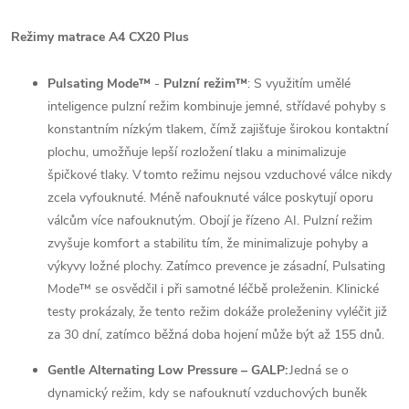
Režimy matrace A4 CX20 Plus
Pulsating Mode™
-
Pulzní režim™
: S využitím umělé
inteligence pulzní režim kombinuje jemné, střídavé pohyby s
konstantním nízkým tlakem, čímž zajišťuje širokou kontaktní
plochu, umožňuje lepší rozložení tlaku a minimalizuje
špičkové tlaky. V tomto režimu nejsou vzduchové válce nikdy
zcela vyfouknuté. Méně nafouknuté válce poskytují oporu
válcům více nafouknutým. Obojí je řízeno AI. Pulzní režim
zvyšuje komfort a stabilitu tím, že minimalizuje pohyby a
výkyvy ložné plochy. Zatímco prevence je zásadní, Pulsating
Mode™ se osvědčil i při samotné léčbě proleženin. Klinické
testy prokázaly, že tento režim dokáže proleženiny vyléčit již
za 30 dní, zatímco běžná doba hojení může být až 155 dnů.
Gentle Alternating Low Pressure
– GALP:
Jedná se o
dynamický režim, kdy se nafouknutí vzduchových buněk