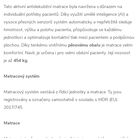
Tato aktivní antidekubitní matrace byla navržena s důrazem na
individuální potřeby pacientů. Díky využití umělé inteligence (AI) a
vysoce přesných senzorů systém automaticky a nepřetržitě sleduje
hmotnost, výšku a polohu pacienta, přizpůsobuje se každému
jednotlivci a optimalizuje kontaktní tlak mezi pacientem a podpůrnou
plochou. Díky tenkému vnitřnímu
pěnovému obalu
je matrace velmi
komfortní. Navíc je určena i pro velmi obézní pacienty. Její nosnost
je až
454 kg.
Matracový systém
Matracový systém sestává z řídicí jednotky a matrace. Ty jsou
registrovány a označeny samostatně v souladu s MDR (EU)
2017/745.
Matrace