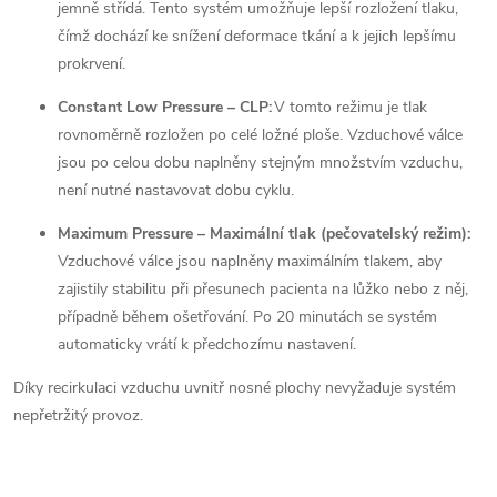
jemně střídá. Tento systém umožňuje lepší rozložení tlaku,
čímž dochází ke snížení deformace tkání a k jejich lepšímu
prokrvení.
Constant Low Pressure – CLP:
V tomto režimu je tlak
rovnoměrně rozložen po celé ložné ploše. Vzduchové válce
jsou po celou dobu naplněny stejným množstvím vzduchu,
není nutné nastavovat dobu cyklu.
Maximum Pressure – Maximální tlak (pečovatelský režim):
Vzduchové válce jsou naplněny maximálním tlakem, aby
zajistily stabilitu při přesunech pacienta na lůžko nebo z něj,
případně během ošetřování. Po 20 minutách se systém
automaticky vrátí k předchozímu nastavení.
Díky recirkulaci vzduchu uvnitř nosné plochy nevyžaduje systém
nepřetržitý provoz.