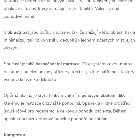
Matrace je tvořena vzduchovými válci, ty jsou umístěny ve vnitřním
obalu ze síťoviny, který zaručuje jejich stabilitu. Válce se dají
jednotlivě měnit.
V
oblasti pat
jsou buňky navrženy tak, že snižují v
této oblasti tlak a
minimalizují tak riziko vzniku dekubitů v
jednom z
častých míst jejich
výskytu.
Součástí je také
bezpečnostní matrace.
Díky systému dvou matrací
na sobě jsou eliminovány střižné a třecí síly, které patří mezi faktory
vedoucí ke vzniku dekubitů.
Opěrná plocha je kryta tenkým vnitřním
pěnovým obalem
, díky
kterému je matrace obzvláště pohodlná. Spánek a klidné prostředí
jsou klíčové pro regeneraci a celkovou pohodu pacienta. Během
spánku dochází k obnově buněk a podpoře hojení ran.
Kompresor