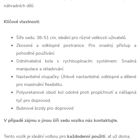
náhradních dílů.
Klíčové vlastnosti:
Šíře sedu: 38–51 cm, ideální pro různé velikosti uživatelů.
Zkosené a odklopné postranice: Pro snadný přístup a
pohodlné používání.
Odnímatelná kola s rychloupínacím systémem: Snadná
manipulace a skladování.
Nastavitelné stupačky: Úhlově nastavitelné, odklopné a dělené
pro maximální flexibilitu.
Polyuretanové obutí kol odolné proti propíchnutí a nášlapná
tyč pro doprovod.
Bubnové brzdy pro doprovod
V případě zájmu o jinou šíři sedu vozíku nás kontaktujte.
Tento vozík je ideální volbou pro
každodenní použití
, ať už doma,