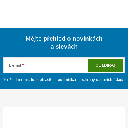
Mějte přehled o novinkách
a slevách
Z
á
E-mail
ODEBÍRAT
p
Vložením e-mailu souhlasíte s
podmínkami ochrany osobních údajů
a
t
í