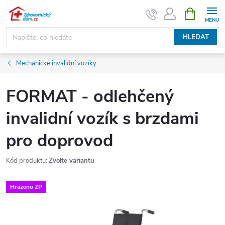
Přejít
NÁKUPNÍ
KOŠÍK
na
obsah
HLEDAT
Mechanické invalidní vozíky
FORMAT - odlehčený
invalidní vozík s brzdami
pro doprovod
Kód produktu:
Zvolte variantu
Hrazeno ZP