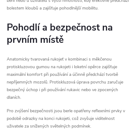
berlí nebo u uživatelů s vyšší hmotností, kdy efektivně předchází
bolestem kloubů a zajišťuje pohodlnější mobilitu.
Pohodlí a bezpečnost na
prvním místě
Anatomicky tvarovaná rukojeť v kombinaci s měkčenou
protiskluzovou gumou na rukojeti i loketní opěrce zajišťuje
maximální komfort při používání a účinně předchází tvorbě
nepříjemných mozolů. Protiskluzová úprava povrchu zaručuje
bezpečný úchop i při používání rukavic nebo ve zpocených
dlaních.
Pro zvýšení bezpečnosti jsou berle opatřeny reflexními prvky v
podobě odrazky na konci rukojeti, což zvyšuje viditelnost
uživatele za snížených světelných podmínek.