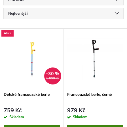
Ř
Nejlevnější
a
Nejdražší
V
Akce
Nejprodávanější
z
ý
Abecedně
e
p
n
i
–30 %
1 098 Kč
í
s
p
Dětské francouzské berle
Francouzské berle, černé
p
r
759 Kč
979 Kč
r
Skladem
Skladem