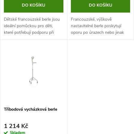
o
o
DO KOŠÍKU
DO KOŠÍKU
d
d
Dětské francouzské berle jsou
Francouzské, výškově
u
ideální pomůckou pro děti,
nastavitelné berle poskytují
které potřebují podporu při
oporu po úrazech nebo jinak
u
chůzi. Snadné nastavení výšky
omezené pohyblivosti. Díky své
k
pomocí klipu a reflexní prvek na
speciální úpravě jsou tyto
k
přední straně zajišťují...
francouzské hole vhodné pro
t
pohyb ve...
t
ů
ů
Tříbodová vycházková berle
1 214 Kč
Skladem