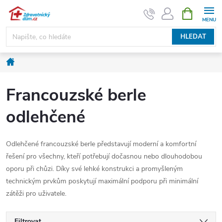
Přejít
NÁKUPNÍ
KOŠÍK
na
obsah
HLEDAT
Domů
Francouzské berle
odlehčené
Odlehčené francouzské berle představují moderní a komfortní
řešení pro všechny, kteří potřebují dočasnou nebo dlouhodobou
oporu při chůzi. Díky své lehké konstrukci a promyšleným
technickým prvkům poskytují maximální podporu při minimální
zátěži pro uživatele.
Filtrovat