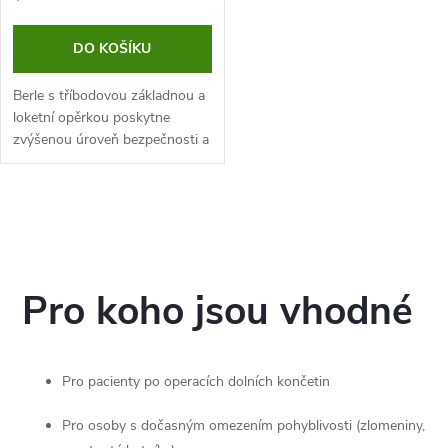
DO KOŠÍKU
Berle s tříbodovou základnou a
loketní opěrkou poskytne
zvýšenou úroveň bezpečnosti a
stability. Tato berle je vhodná
pro seniory, jedince s
onemocněním pohybového
O
aparátu i...
v
l
Pro koho jsou vhodné
á
d
Pro pacienty po operacích dolních končetin
a
Pro osoby s dočasným omezením pohyblivosti (zlomeniny,