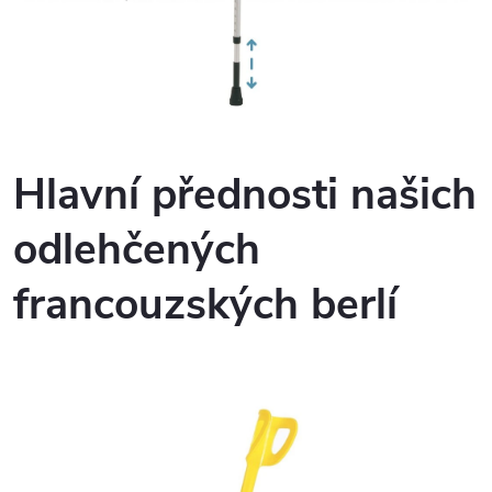
s
u
Hlavní přednosti našich
odlehčených
francouzských berlí