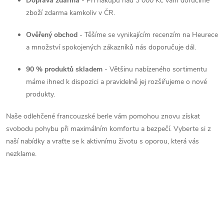
Doprava zdarma
- Při nákupu nad 3 000 Kč vám doručíme
zboží zdarma kamkoliv v ČR.
Ověřený obchod
- Těšíme se vynikajícím recenzím na Heurece
a množství spokojených zákazníků nás doporučuje dál.
90 % produktů skladem
- Většinu nabízeného sortimentu
máme ihned k dispozici a pravidelně jej rozšiřujeme o nové
produkty.
Naše odlehčené francouzské berle vám pomohou znovu získat
svobodu pohybu při maximálním komfortu a bezpečí. Vyberte si z
naší nabídky a vraťte se k aktivnímu životu s oporou, která vás
nezklame.