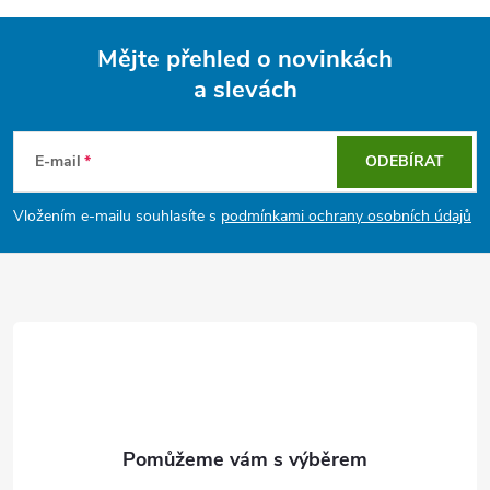
Mějte přehled o novinkách
a slevách
Z
á
E-mail
ODEBÍRAT
p
Vložením e-mailu souhlasíte s
podmínkami ochrany osobních údajů
a
t
í