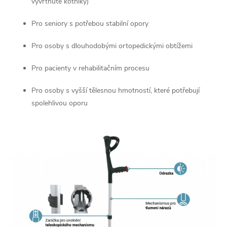
vyvrtnuté kotníky)
c
í
Pro seniory s potřebou stabilní opory
p
Pro osoby s dlouhodobými ortopedickými obtížemi
r
Pro pacienty v rehabilitačním procesu
v
Pro osoby s vyšší tělesnou hmotností, které potřebují
spolehlivou oporu
k
y
v
ý
p
i