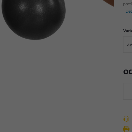
prot
Det
Vari
o
Měr
cena