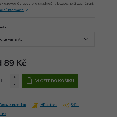
iskluzovou úpravou pro snadnější a bezpečnější zacházení.
ailní informace
anta
d
89 Kč
ná
:
VLOŽIT DO KOŠÍKU
Dotaz k produktu
Hlídací pes
Sdílet
Tisk