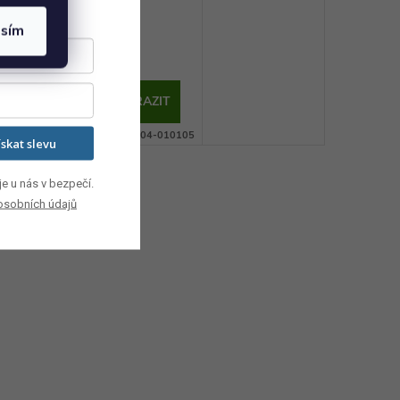
asím
 overball, zelená
89 Kč
ZOBRAZIT
Skladem
Kód:
04-010105
ískat slevu
e u nás v bezpečí.
osobních údajů