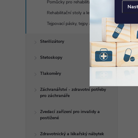
Pomůcky pro rehabilitace rukou
Nast
Rehabilitační stoly a lehátka
Tejpovací pásky, tejpy a podtejpy
Sterilizátory
Stetoskopy
Tlakoměry
Záchranářství - zdravotní potřeby
pro záchranáře
Zvedací zařízení pro invalidy a
postižené
Zdravotnický a lékařský nábytek