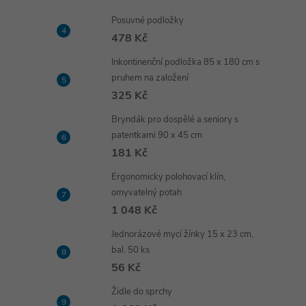
Posuvné podložky
478 Kč
Inkontinenční podložka 85 x 180 cm s
pruhem na založení
325 Kč
Bryndák pro dospělé a seniory s
patentkami 90 x 45 cm
181 Kč
Ergonomicky polohovací klín,
omyvatelný potah
1 048 Kč
Jednorázové mycí žínky 15 x 23 cm,
bal. 50 ks
56 Kč
Židle do sprchy