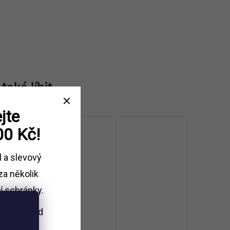
jte
00 Kč!
l a slevový
za několik
í schránky.
i nákupu
nad
Kč.