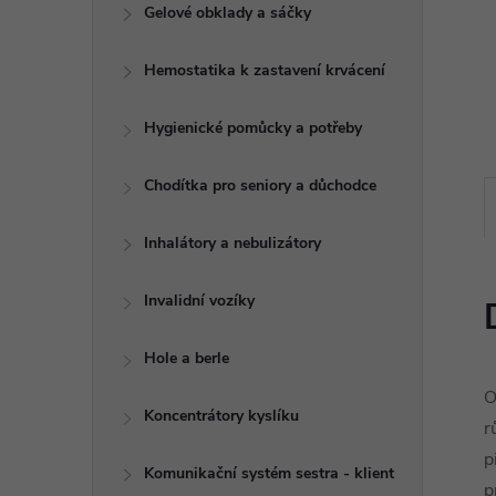
e
Gelové obklady a sáčky
l
Hemostatika k zastavení krvácení
Hygienické pomůcky a potřeby
Chodítka pro seniory a důchodce
Inhalátory a nebulizátory
Invalidní vozíky
Hole a berle
O
Koncentrátory kyslíku
r
p
Komunikační systém sestra - klient
p