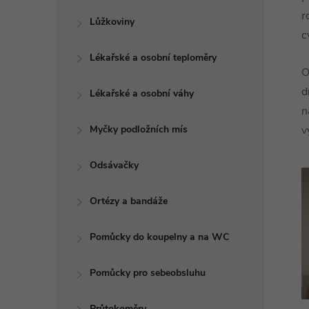
r
Lůžkoviny
c
Lékařské a osobní teploměry
O
d
Lékařské a osobní váhy
n
Myčky podložních mís
v
Odsávačky
Ortézy a bandáže
Pomůcky do koupelny a na WC
Pomůcky pro sebeobsluhu
Průtokoměry