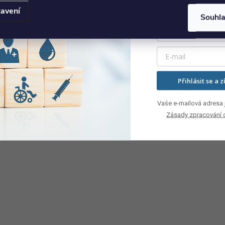
avení
Souhl
Gym overball, modrá
Gym
89 Kč
od
od
ZOBRAZIT
Skladem
Kód:
04-010113
Přihlásit se a z
Vaše e-mailová adresa j
Zásady zpracování 