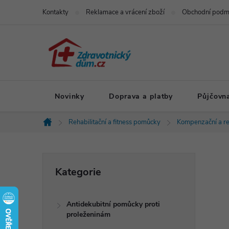
Přejít
Kontakty
Reklamace a vrácení zboží
Obchodní podm
na
obsah
Novinky
Doprava a platby
Půjčovn
Rehabilitační a fitness pomůcky
Kompenzační a re
Domů
P
Přeskočit
Kategorie
kategorie
o
Antidekubitní pomůcky proti
s
proleženinám