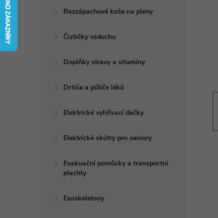
t
Bezzápachové koše na pleny
r
Čističky vzduchu
a
Doplňky stravy a vitamíny
n
Drtiče a půliče léků
n
Elektrické vyhřívací dečky
í
Elektrické skútry pro seniory
p
Evakuační pomůcky a transportní
plachty
a
n
Exoskeletony