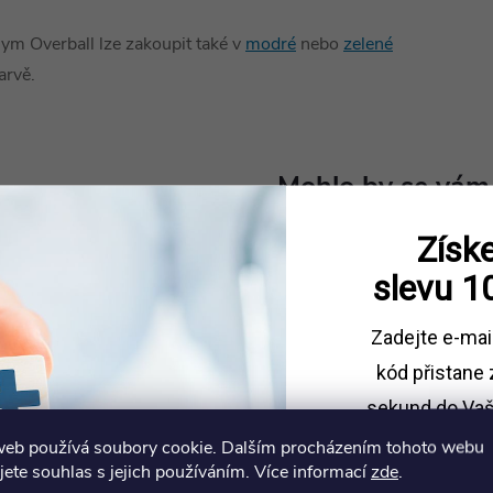
ym Overball lze zakoupit také v
modré
nebo
zelené
arvě.
Získe
slevu
1
Zadejte e-mai
kód
přistane 
sekund do Vaš
web používá soubory cookie. Dalším procházením tohoto webu
Sleva platí př
jete souhlas s jejich používáním. Více informací
zde
.
1500 