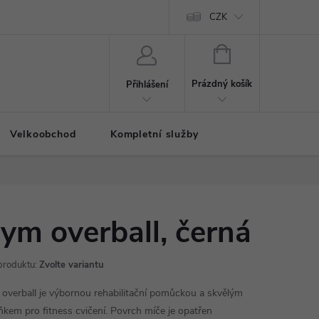
CZK
NÁKUPNÍ
KOŠÍK
Prázdný košík
Přihlášení
Velkoobchod
Kompletní služby
ym overball, černá
produktu:
Zvolte variantu
overball
je výbornou rehabilitační pomůckou a skvělým
ňkem pro fitness cvičení. Povrch míče je opatřen