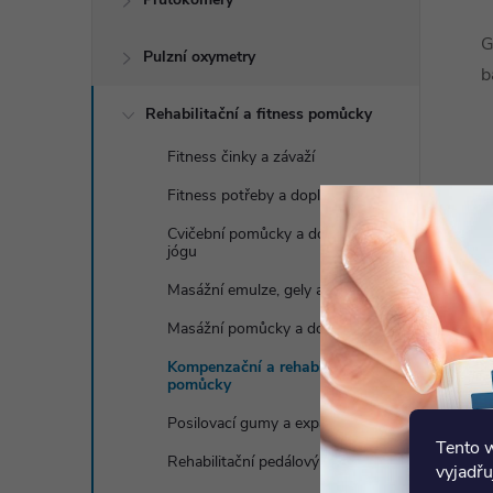
G
Pulzní oxymetry
b
Rehabilitační a fitness pomůcky
Fitness činky a závaží
Fitness potřeby a doplňky
Cvičební pomůcky a doplňky na
jógu
Masážní emulze, gely a oleje
Masážní pomůcky a doplňky
Kompenzační a rehabilitační
pomůcky
Posilovací gumy a expandery
Tento 
Rehabilitační pedálový trenažér
vyjadřu