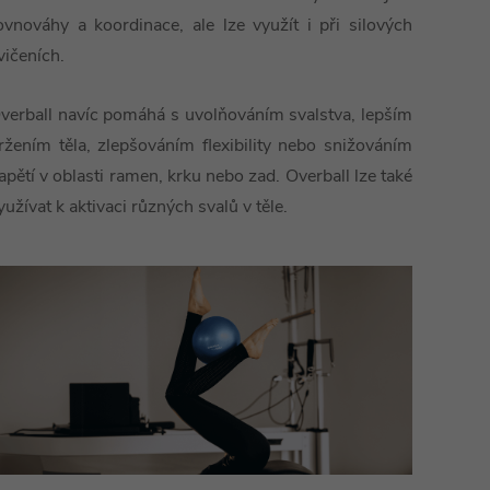
ovnováhy a koordinace, ale lze využít i při silových
vičeních.
verball navíc pomáhá s uvolňováním svalstva, lepším
ržením těla, zlepšováním flexibility nebo snižováním
apětí v oblasti ramen, krku nebo zad. Overball lze také
yužívat k aktivaci různých svalů v těle.