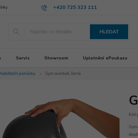
+420 725 323 111
ínky
HLEDAT
a
Servis
Showroom
Uplatnění ePoukazu
habilitační pomůcky
Gym overball, černá
G
Kód 
Gym 
dopl