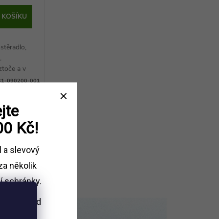
 KOŠÍKU
stěradlo,
,
ztoče a v
ergenní.
31-090200-001
jte
00 Kč!
l a slevový
za několik
í schránky.
i nákupu
nad
Kč.