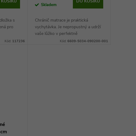
 KOŠÍKU
DO KOŠÍKU
Skladem
dložka s
Chránič matrace je praktická
ená pro
vychytávka. Je nepropustný a udrží
vaše lůžko v perfektně
hygienickém stavu. Chránič je
Kód:
117236
Kód:
6609-5034-090200-001
antialergenní a pohlcuje vlhkost.
tné
 cm