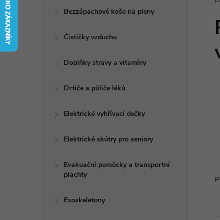
t
Bezzápachové koše na pleny
r
Čističky vzduchu
a
Doplňky stravy a vitamíny
n
Drtiče a půliče léků
n
Elektrické vyhřívací dečky
í
Elektrické skútry pro seniory
p
Evakuační pomůcky a transportní
plachty
a
P
n
Exoskeletony