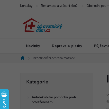
Přejít
Kontakty
Reklamace a vrácení zboží
Obchodní podm
na
obsah
Novinky
Doprava a platby
Půjčovn
Inkontinenční ochrana matrace
Domů
P
Přeskočit
Kategorie
kategorie
o
V
Antidekubitní pomůcky proti
s
š
proleženinám
p