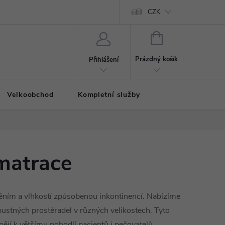
CZK
NÁKUPNÍ
KOŠÍK
Prázdný košík
Přihlášení
Velkoobchod
Kompletní služby
matrace
štěním a vlhkostí způsobenou inkontinencí. Nabízíme
pustných prostěradel v různých velikostech. Tyto
pějí k většímu pohodlí pacientů i pečovatelů.