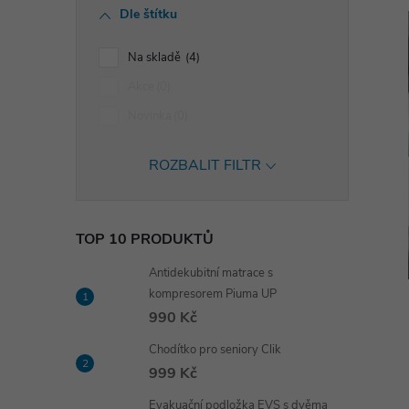
Dle štítku
Na skladě
4
Akce
0
Novinka
0
ROZBALIT FILTR
TOP 10 PRODUKTŮ
Antidekubitní matrace s
kompresorem Piuma UP
990 Kč
Chodítko pro seniory Clik
999 Kč
Evakuační podložka EVS s dvěma