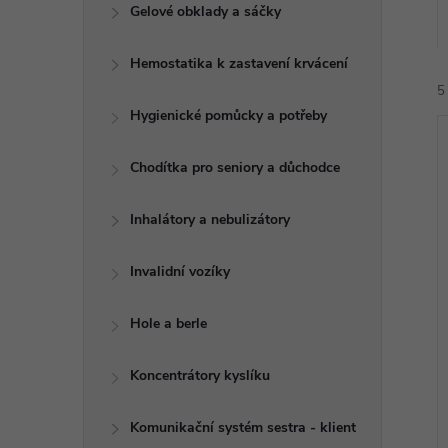
e
Gelové obklady a sáčky
l
Hemostatika k zastavení krvácení
5
Hygienické pomůcky a potřeby
Chodítka pro seniory a důchodce
Inhalátory a nebulizátory
í
Invalidní vozíky
i
Hole a berle
Koncentrátory kyslíku
Komunikační systém sestra - klient