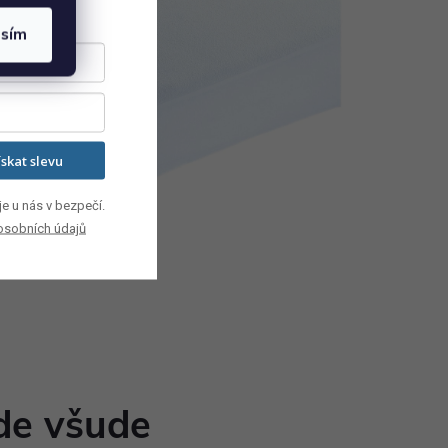
asím
ískat slevu
e u nás v bezpečí.
osobních údajů
de všude