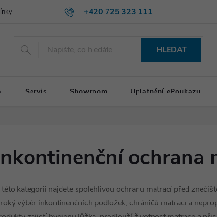
+420 725 323 111
ínky
HLEDAT
a
Servis
Showroom
Uplatnění ePoukazu
Inkontinenční ochrana 
 této kategorii najdete spolehlivou ochranu matrací před zneči
iroký výběr inkontinenčních podložek, chráničů matrací a nepro
rodukty zajistí hygienu lůžka, prodlouží životnost matrace a přis