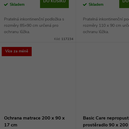
d
DO KOŠÍKU
DO
Skladem
Skladem
o
u
Pratelná inkontinenční podložka s
Pratelná inkontinenční po
d
rozměry 85×90 cm určená pro
rozměry 110 x 90 cm urč
k
ochranu lůžka.
ochranu lůžka.
u
Kód:
117234
t
k
Více za méně
ů
t
ů
Ochrana matrace 200 x 90 x
Basic Care nepropus
17 cm
prostěradlo 90 x 200