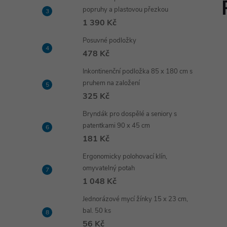
popruhy a plastovou přezkou
1 390 Kč
Posuvné podložky
478 Kč
Inkontinenční podložka 85 x 180 cm s
pruhem na založení
325 Kč
Bryndák pro dospělé a seniory s
patentkami 90 x 45 cm
181 Kč
Ergonomicky polohovací klín,
omyvatelný potah
1 048 Kč
Jednorázové mycí žínky 15 x 23 cm,
bal. 50 ks
56 Kč