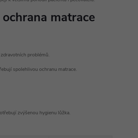
í ochrana matrace
o zdravotních problémů.
řebují spolehlivou ochranu matrace.
potřebují zvýšenou hygienu lůžka.