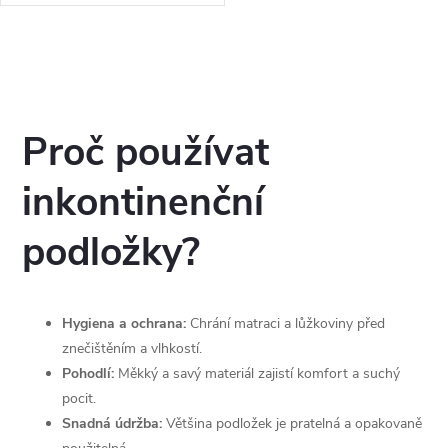
polohování pacienta, zároveň
chrání lůžko a lůžkoviny při
inkontinenci.
O
v
l
Proč používat
á
inkontinenční
d
podložky?
a
c
Hygiena a ochrana:
Chrání matraci a lůžkoviny před
í
znečištěním a vlhkostí.
Pohodlí:
Měkký a savý materiál zajistí komfort a suchý
p
pocit.
r
Snadná údržba:
Většina podložek je pratelná a opakovaně