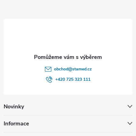
a
t
í
obchod
@
stamed.cz
+420 725 323 111
Novinky
Informace