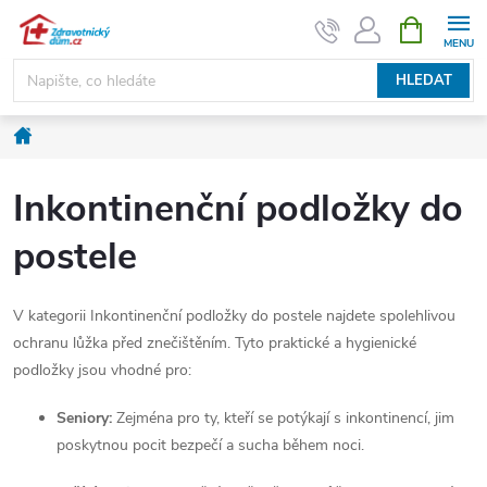
Přejít
NÁKUPNÍ
KOŠÍK
na
obsah
HLEDAT
Domů
Inkontinenční podložky do
postele
V kategorii Inkontinenční podložky do postele najdete spolehlivou
ochranu lůžka před znečištěním. Tyto praktické a hygienické
podložky jsou vhodné pro:
Seniory:
Zejména pro ty, kteří se potýkají s inkontinencí, jim
poskytnou pocit bezpečí a sucha během noci.