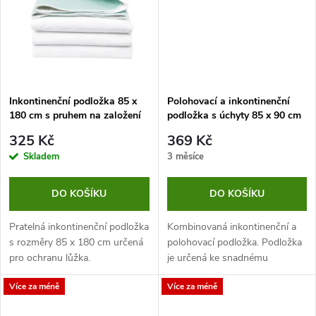
t
ů
ů
Inkontinenční podložka 85 x
Polohovací a inkontinenční
180 cm s pruhem na založení
podložka s úchyty 85 x 90 cm
325 Kč
369 Kč
Skladem
3 měsíce
DO KOŠÍKU
DO KOŠÍKU
Pratelná inkontinenční podložka
Kombinovaná inkontinenční a
s rozměry 85 x 180 cm určená
polohovací podložka. Podložka
pro ochranu lůžka.
je určená ke snadnému
polohování pacienta, zároveň
Více za méně
Více za méně
chrání lůžko a lůžkoviny při
inkontinenci.