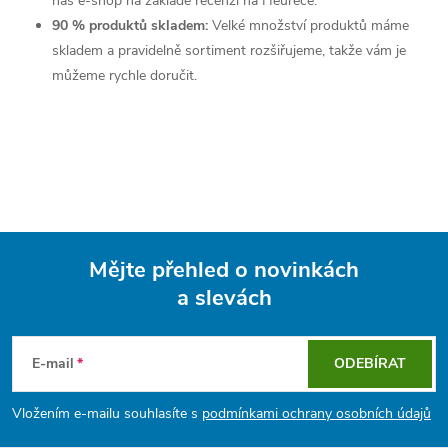
náš e-shop na základě recenzí na Heurece.
90 % produktů skladem:
Velké množství produktů máme
skladem a pravidelně sortiment rozšiřujeme, takže vám je
můžeme rychle doručit.
Mějte přehled o novinkách
a slevách
Z
á
E-mail
ODEBÍRAT
p
Vložením e-mailu souhlasíte s
podmínkami ochrany osobních údajů