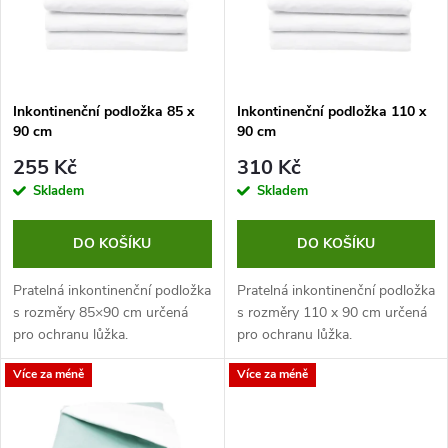
p
n
i
í
s
p
Inkontinenční podložka 85 x
Inkontinenční podložka 110 x
90 cm
90 cm
p
r
255 Kč
310 Kč
r
Skladem
Skladem
o
o
DO KOŠÍKU
DO KOŠÍKU
d
d
Pratelná inkontinenční podložka
Pratelná inkontinenční podložka
u
s rozměry 85×90 cm určená
s rozměry 110 x 90 cm určená
pro ochranu lůžka.
pro ochranu lůžka.
u
k
Více za méně
Více za méně
k
t