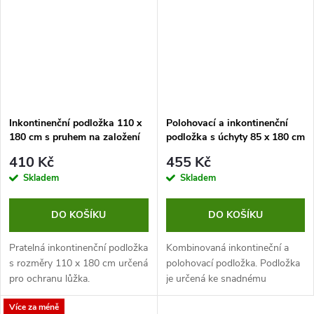
Inkontinenční podložka 110 x
Polohovací a inkontinenční
180 cm s pruhem na založení
podložka s úchyty 85 x 180 cm
se založením
410 Kč
455 Kč
Skladem
Skladem
DO KOŠÍKU
DO KOŠÍKU
Pratelná inkontinenční podložka
Kombinovaná inkontineční a
s rozměry 110 x 180 cm určená
polohovací podložka. Podložka
pro ochranu lůžka.
je určená ke snadnému
polohování pacienta, zároveň
Více za méně
chrání lůžko a lůžkoviny při