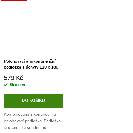
inkontinenci.
Polohovací a inkontinenční
podložka s úchyty 110 x 180
se založením
579 Kč
Skladem
DO KOŠÍKU
Kombinovaná inkontineční a
polohovací podložka. Podložka
je určená ke snadnému