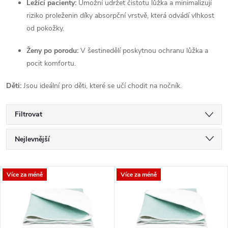
Ležící pacienty:
Umožní udržet čistotu lůžka a minimalizují
riziko proleženin díky absorpční vrstvě, která odvádí vlhkost
od pokožky.
Ženy po porodu:
V šestinedělí poskytnou ochranu lůžka a
pocit komfortu.
Děti:
Jsou ideální pro děti, které se učí chodit na nočník.
Filtrovat
Ř
Nejlevnější
a
Nejdražší
V
Více za méně
Více za méně
Nejprodávanější
z
ý
Abecedně
e