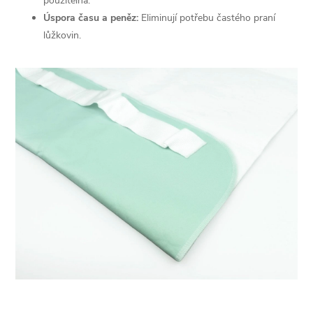
použitelná.
v
Úspora času a peněz:
Eliminují potřebu častého praní
k
lůžkovin.
y
v
ý
p
i
s
u