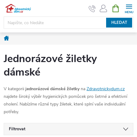
Přejít
NÁKUPNÍ
KOŠÍK
na
obsah
HLEDAT
Domů
Jednorázové žiletky
dámské
V kategorii
jednorázové dámské žiletky
na
Zdravotnickydum.cz
najdete široký výběr hygienických pomůcek pro šetrné a efektivní
oholení. Nabízíme různé typy žiletek, které splní vaše individuální
potřeby.
Filtrovat