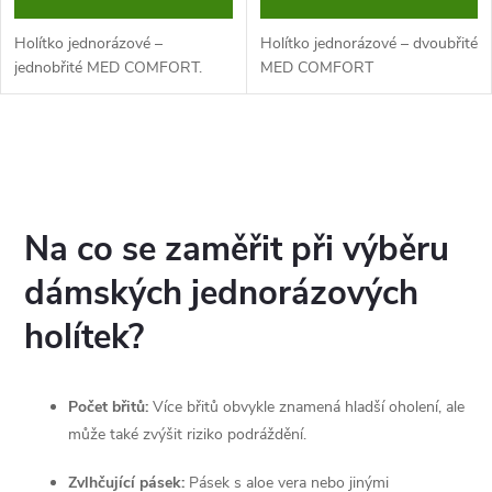
o
d
d
Holítko jednorázové –
Holítko jednorázové – dvoubřité
u
jednobřité MED COMFORT.
MED COMFORT
u
k
O
k
t
v
t
ů
l
Na co se zaměřit při výběru
ů
á
dámských jednorázových
d
holítek?
a
Počet břitů:
Více břitů obvykle znamená hladší oholení, ale
c
může také zvýšit riziko podráždění.
í
Zvlhčující pásek:
Pásek s aloe vera nebo jinými