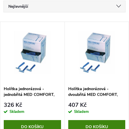
Ř
Nejlevnější
a
Nejdražší
V
Nejprodávanější
z
ý
Abecedně
e
p
n
i
í
s
p
Holítka jednorázová -
Holítka jednorázová -
jednobřitá MED COMFORT,
dvoubřitá MED COMFORT,
p
balení 100 ks
balení 100 ks
r
326 Kč
407 Kč
r
Skladem
Skladem
o
DO KOŠÍKU
DO KOŠÍKU