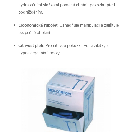
p
hydratačními složkami pomáhá chránit pokožku před
podrážděním.
r
v
Ergonomická rukojeť:
Usnadňuje manipulaci a zajišťuje
bezpečné oholení.
k
Citlivost pleti:
Pro citlivou pokožku volte žiletky s
y
hypoalergenními prvky.
v
ý
p
i
s
u