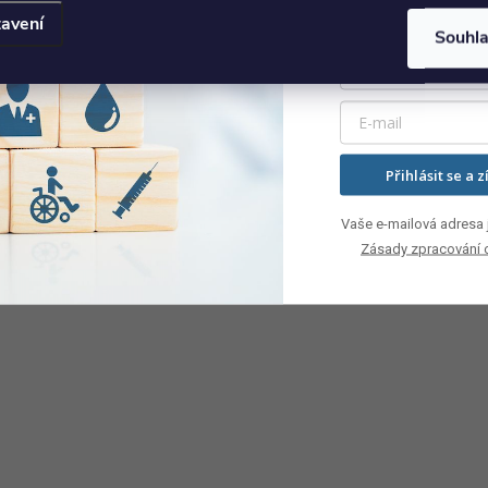
avení
Souhl
Přihlásit se a z
Vaše e-mailová adresa j
Zásady zpracování 