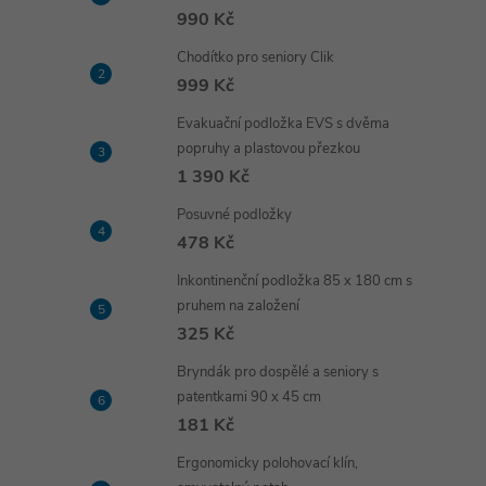
990 Kč
Chodítko pro seniory Clik
999 Kč
Evakuační podložka EVS s dvěma
popruhy a plastovou přezkou
1 390 Kč
Posuvné podložky
478 Kč
Inkontinenční podložka 85 x 180 cm s
pruhem na založení
325 Kč
Bryndák pro dospělé a seniory s
patentkami 90 x 45 cm
181 Kč
Ergonomicky polohovací klín,