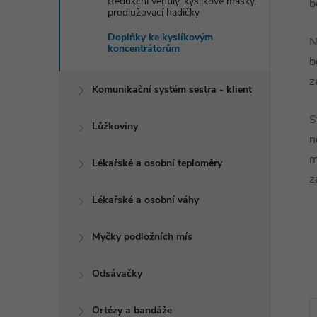
Redukční ventily, kyslíkové masky,
b
prodlužovací hadičky
Doplňky ke kyslíkovým
N
koncentrátorům
b
z
Komunikační systém sestra - klient
S
Lůžkoviny
n
m
Lékařské a osobní teploměry
z
Lékařské a osobní váhy
Myčky podložních mís
Odsávačky
Ortézy a bandáže