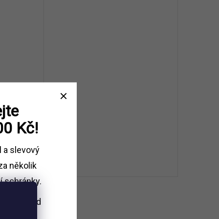
jte
or M50
00 Kč!
l a slevový
 KOŠÍKU
za několik
ód:
304052021
í schránky.
i nákupu
nad
Kč.