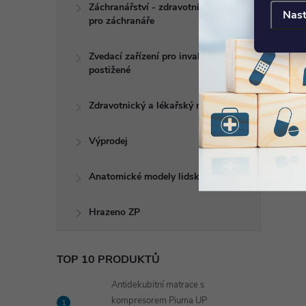
Záchranářství - zdravotní potřeby
Nast
pro záchranáře
Zvedací zařízení pro invalidy a
postižené
Zdravotnický a lékařský nábytek
Výprodej
Anatomické modely lidského těla
Hrazeno ZP
TOP 10 PRODUKTŮ
Antidekubitní matrace s
kompresorem Piuma UP