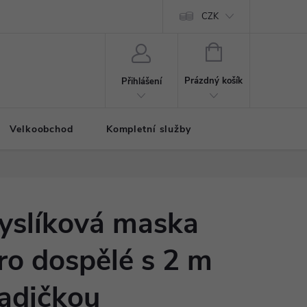
CZK
NÁKUPNÍ
KOŠÍK
Prázdný košík
Přihlášení
Velkoobchod
Kompletní služby
yslíková maska
ro dospělé s 2 m
adičkou