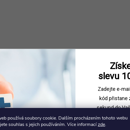
Získe
Kyslíkový koncentrát
slevu
1
25 124 Kč
Zadejte e-mai
DO
Skladem
kód
přistane 
K
sekund do Vaš
web používá soubory cookie. Dalším procházením tohoto webu
Sleva platí př
jete souhlas s jejich používáním. Více informací
zde
.
1500 