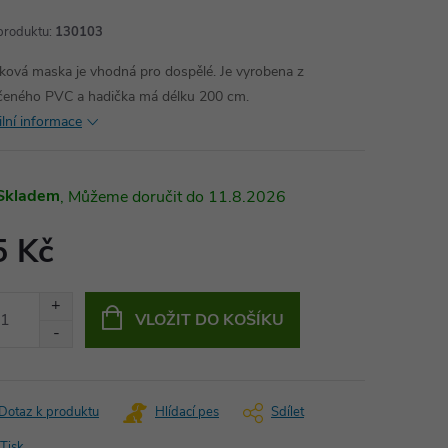
produktu:
130103
íková maska je vhodná pro dospělé. Je vyrobena z
eného PVC a hadička má délku 200 cm.
ilní informace
Skladem
11.8.2026
5 Kč
ná
:
VLOŽIT DO KOŠÍKU
Dotaz k produktu
Hlídací pes
Sdílet
Tisk