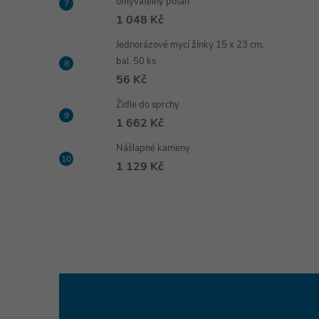
omyvatelný potah
1 048 Kč
Jednorázové mycí žínky 15 x 23 cm,
bal. 50 ks
56 Kč
Židle do sprchy
1 662 Kč
Nášlapné kameny
1 129 Kč