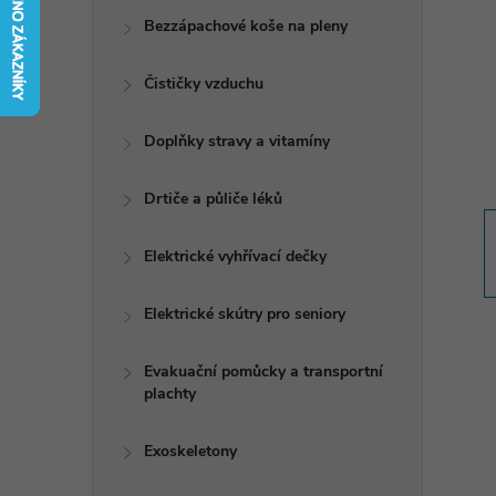
t
Bezzápachové koše na pleny
r
Čističky vzduchu
a
Doplňky stravy a vitamíny
n
Drtiče a půliče léků
n
Elektrické vyhřívací dečky
í
Elektrické skútry pro seniory
p
Evakuační pomůcky a transportní
plachty
a
n
Exoskeletony