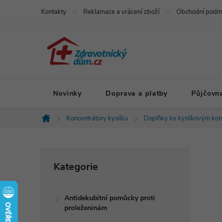
Přejít
Kontakty
Reklamace a vrácení zboží
Obchodní podm
na
obsah
Novinky
Doprava a platby
Půjčovn
Koncentrátory kyslíku
Doplňky ke kyslíkovým ko
Domů
P
Přeskočit
Kategorie
kategorie
o
Antidekubitní pomůcky proti
s
proleženinám