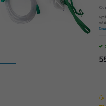
Kód 
Kysl
měkč
Deta
5
Měr
cena