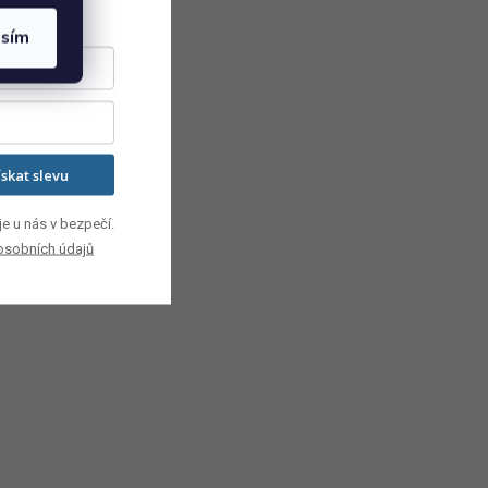
asím
ískat slevu
e u nás v bezpečí.
osobních údajů