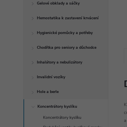
e
Gelové obklady a sáčky
l
Hemostatika k zastavení krvácení
Hygienické pomůcky a potřeby
Chodítka pro seniory a důchodce
Inhalátory a nebulizátory
Invalidní vozíky
Hole a berle
K
Koncentrátory kyslíku
c
Koncentrátory kyslíku
a