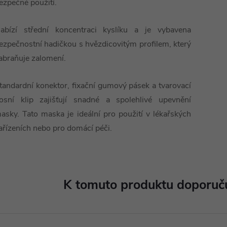
ezpečné použití.
abízí střední koncentraci kyslíku a je vybavena
ezpečnostní hadičkou s hvězdicovitým profilem, který
abraňuje zalomení.
tandardní konektor, fixační gumový pásek a tvarovací
osní klip zajišťují snadné a spolehlivé upevnění
asky. Tato maska je ideální pro použití v lékařských
ařízeních nebo pro domácí péči.
K tomuto produktu doporuču