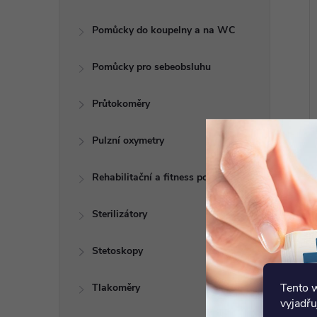
Pomůcky do koupelny a na WC
Pomůcky pro sebeobsluhu
Průtokoměry
Pulzní oxymetry
Rehabilitační a fitness pomůcky
Sterilizátory
Stetoskopy
Tento 
Tlakoměry
vyjadřu