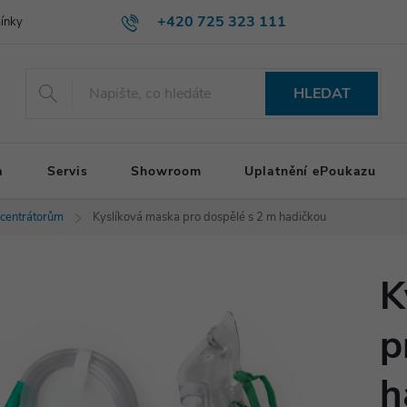
+420 725 323 111
ínky
HLEDAT
a
Servis
Showroom
Uplatnění ePoukazu
ncentrátorům
Kyslíková maska pro dospělé s 2 m hadičkou
K
p
h